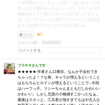
ーが可愛かった。ちょっと厨二っぽいかな～とは
思ったけど面白かったからいいや。てかこれだけ
修羅場をくぐり抜けてやっと入社1年ってすげぇ
な。そしていよいよ立華のプライベートに踏み込
みそうな終わり方だったから次が楽しみ。
★2
ナイス
コメント(0)
2023/08/22
フラチキさんです
★★★★★ 作者さん11冊目。なんか子会社でき
ちゃったよ！？な巻。キャラが増えるということ
はもちろんヒロインが増えるということで...今回
はハーフっ子。リシーちゃんまともだしかわいい
かわいい。しかし兄貴の小物感すごかったなぁ。
最後はスカッと。工兵君が強すぎてもはや主人公