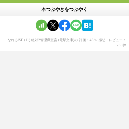
本つぶやきをつぶやく
なれる!SE (11) 絶対?管理職宣言 (電撃文庫)
の
評価
43
％
感想・レビュー
263
件