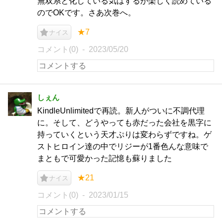
無双系と化している気はするが楽しく読めている
のでOKです。さあ次巻へ。
★7
ナイス
コメント(0)
2023/05/20
しぇん
KindleUnlimitedで再読。新人がついに不調代理
に。そして、どうやっても赤だった会社を黒字に
持っていくという天才ぷりは変わらずですね。ゲ
ストヒロイン達の中でリジーが1番色んな意味で
まともで可愛かった記憶も蘇りました
★21
ナイス
コメント(0)
2023/01/15