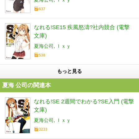
637
なれる!SE15 疾風怒濤?社内競合 (電撃
文庫)
夏海公司
Ｉｘｙ
538
もっと見る
夏海 公司の関連本
なれる!SE 2週間でわかる?SE入門 (電撃
文庫)
夏海公司
Ｉｘｙ
3233