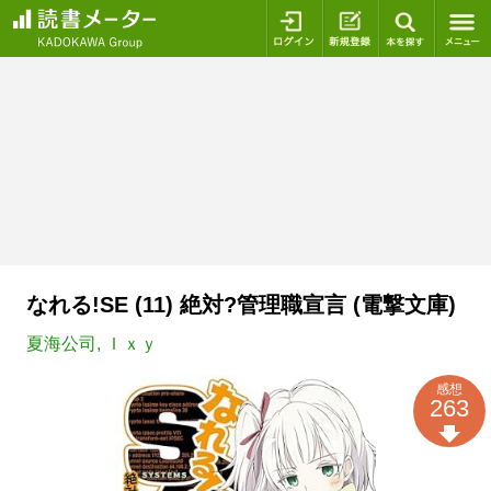
ログイン
新規登録
本を探
なれる!SE (11) 絶対?管理職宣言 (電撃文庫)
夏海公司
,
Ｉｘｙ
感想
263