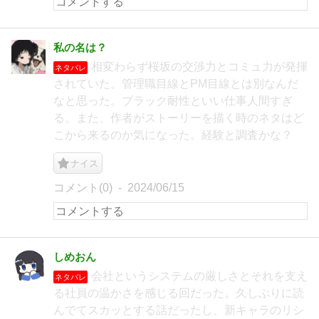
私の名は？
相変わらず桜坂の交渉力とコミュ力が発揮
ネタバレ
されていた。管理職目線とPM目線とは別なんだ
なと思った。ブラック耐性といい仕事人間すぎ
る。また、作者がストーリーを描く時のネタはど
こから来るのか気になった。経験と調査かな？
ナイス
コメント(0)
2024/06/15
しめおん
会社というシステムの厳しさとそれを支え
ネタバレ
る社員の温かさを感じる回だった。久しぶりに読
んでてスカッとする話だったし、新キャラのリシ