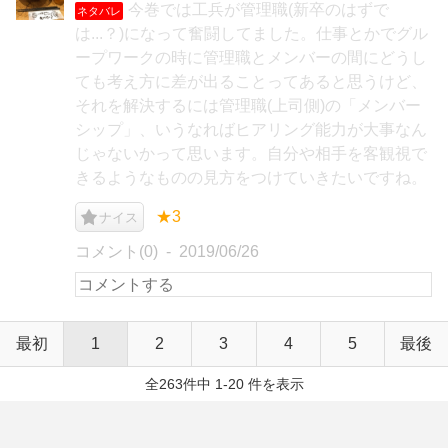
今巻では工兵が管理職(新卒のはずで
ネタバレ
は...？)になって奮闘してました。仕事とかでグル
ープワークの時に管理職とメンバーの間にどうし
ても考え方に差が出ることってあると思うけど、
それを解決するには管理職(上司側)の「メンバー
シップ」、いうなればヒアリング能力が大事なん
じゃないかって思います。自分や相手を客観視で
きるようなものの見方をつけていきたいですね。
★3
ナイス
コメント(0)
2019/06/26
最初
1
2
3
4
5
最後
全263件中 1-20 件を表示