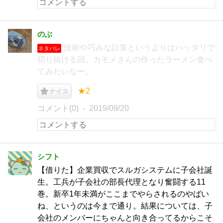
のぶ
技術や巧みな計算というよりはハッタリで
ネタバレ
切り抜ける回。カモメさんの作ったラーメン食べ
てみたいなー。
★2
ナイス
コメント(0)
2019/09/20
シフト
【借りた】企業買収でスルガシステムに子会社誕
生。工兵が子会社の部長代理となり奮闘する11
巻。新卒1年未満がここまでやらされるのやばい
ね、というのは今まで通り。結果については、子
会社のメンバーにちゃんと向き合ってるからこそ