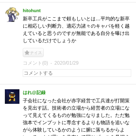
hitohunt
新卒工兵がここまで頼もしいとは…平均的な新卒
に相応しい判断力、適応力諸々のキャパを軽く越
えていると思うのですが無能である自分を曝け出
しているだけでしょうか
ナイス
コメント(0)
2020/01/29
はれ@記録
子会社になった会社が赤字経営で工兵達が打開策
を見出す話。技術者の立場から経営者の立場にな
って見えてくるものが勉強になりました。ただ勉
強本でインプットに専念するよりも物語を追いな
がら体験しているかのように腑に落ちるからよ