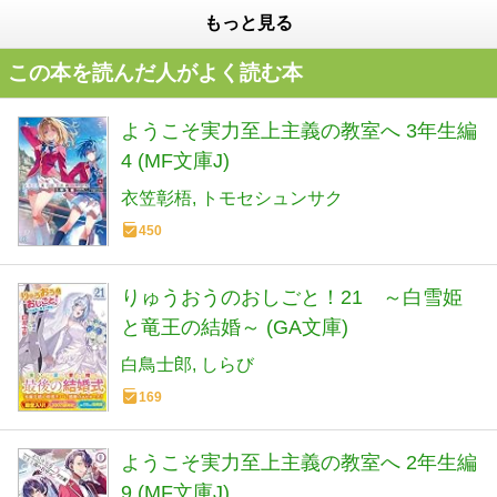
もっと見る
この本を読んだ人がよく読む本
ようこそ実力至上主義の教室へ 3年生編
4 (MF文庫J)
衣笠彰梧
トモセシュンサク
450
りゅうおうのおしごと！21 ～白雪姫
と竜王の結婚～ (GA文庫)
白鳥士郎
しらび
169
ようこそ実力至上主義の教室へ 2年生編
9 (MF文庫J)