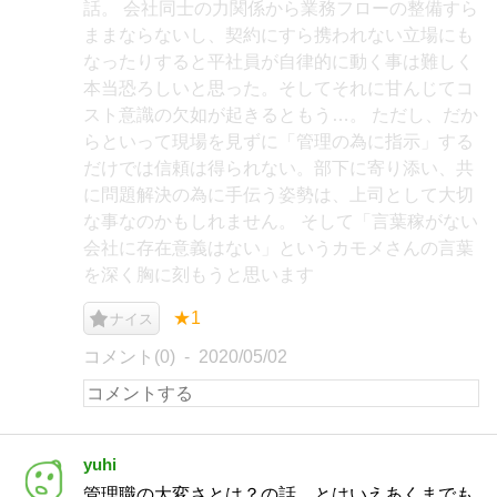
話。 会社同士の力関係から業務フローの整備すら
ままならないし、契約にすら携われない立場にも
なったりすると平社員が自律的に動く事は難しく
本当恐ろしいと思った。そしてそれに甘んじてコ
スト意識の欠如が起きるともう…。 ただし、だか
らといって現場を見ずに「管理の為に指示」する
だけでは信頼は得られない。部下に寄り添い、共
に問題解決の為に手伝う姿勢は、上司として大切
な事なのかもしれません。 そして「言葉稼がない
会社に存在意義はない」というカモメさんの言葉
を深く胸に刻もうと思います
★1
ナイス
コメント(0)
2020/05/02
yuhi
管理職の大変さとは？の話。とはいえあくまでも