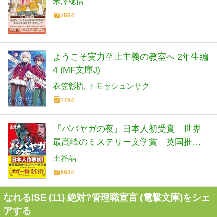
米澤穂信
2554
ようこそ実力至上主義の教室へ 2年生編
4 (MF文庫J)
衣笠彰梧
トモセシュンサク
1784
『ババヤガの夜』日本人初受賞 世界
最高峰のミステリー文学賞 英国推理
作家協会賞(ダガー賞） (河出文庫 お 46-
王谷晶
1)
9934
なれる!SE (11) 絶対?管理職宣言 (電撃文庫)をシェ
アする