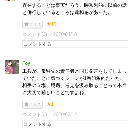
存在することは事実だろう。時系列的に以前の話
と併行しているところは違和感があった。
★10
ナイス
コメント(0)
2020/04/18
Foy
工兵が、常駐先の責任者と同じ発言をしてしまっ
ていたことに気づくシーンが1番印象的だった。
相手の立場、境遇、考えを汲み取ることって本当
に大切で難しいことですよね。
★1
ナイス
コメント(0)
2020/02/12