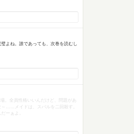
完璧よね。誰であっても、次巻を読むし
登場。全員性格いいんだけど、問題があ
な～……メイドは、スバルを二回殺す。
んだーぁよ。