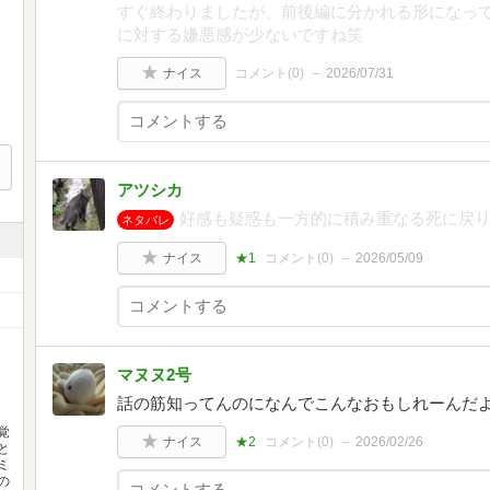
すぐ終わりましたが、前後編に分かれる形になって
に対する嫌悪感が少ないですね笑
ナイス
コメント(
0
)
2026/07/31
アツシカ
好感も疑惑も一方的に積み重なる死に戻
ネタバレ
ナイス
★1
コメント(
0
)
2026/05/09
マヌヌ2号
話の筋知ってんのになんでこんなおもしれーんだ
覚
ナイス
★2
コメント(
0
)
2026/02/26
と
ミ
の