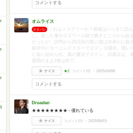
オムライス
F
これはミステリーか？最後はいっきに読
ネタバレ
し、負った傷をロズワール邸で癒すところから始
だったが、訪問から四日目の夜に彼は何者かに殺さ
探求中にモーニングスターでズドン (2週目、呪い
F
に追い詰められ、風の魔法でズドン。四週目は、
展開のまま2巻は終了。
ナイス
★2
コメント(
0
)
2025/10/08
F
Druadan
)
★★★★★★★★ - 優れている
ナイス
コメント(
0
)
2025/09/15