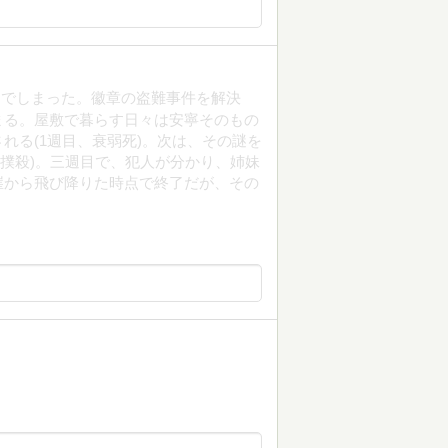
んでしまった。徽章の盗難事件を解決
まる。屋敷で暮らす日々は安寧そのもの
れる(1週目、衰弱死)。次は、その謎を
+撲殺)。三週目で、犯人が分かり、姉妹
崖から飛び降りた時点で終了だが、その