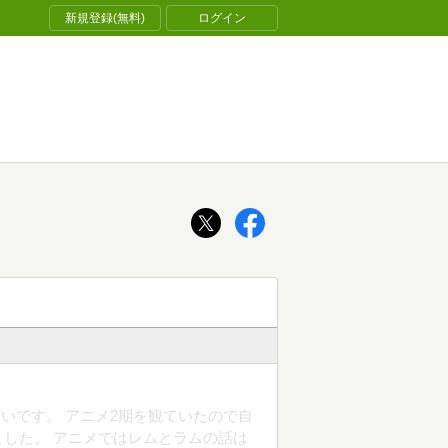
新規登録(無料)
ログイン
いです。 アニメ2期を観ていたので自
した。 アニメではレムとラムの話は