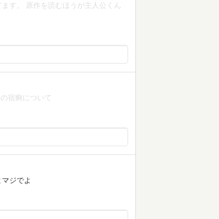
ます。 原作を読むほうが主人公くん
りの宿痾について
よマジでよ