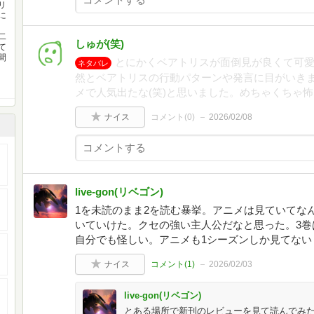
リ
に
二
しゅが(笑)
て
間
とにかくベアトリスが面倒見が良くて可愛
ネタバレ
然とベアトリスの行動パターンや発言に目がいきま
メで人気出たな(笑)と思いました。めちゃくちゃ怖
ナイス
コメント(
0
)
2026/02/08
live-gon(リベゴン)
1を未読のまま2を読む暴挙。アニメは見ていてな
いていけた。クセの強い主人公だなと思った。3巻
自分でも怪しい。アニメも1シーズンしか見てない
ナイス
コメント(
1
)
2026/02/03
live-gon(リベゴン)
とある場所で新刊のレビューを見て読んでみ