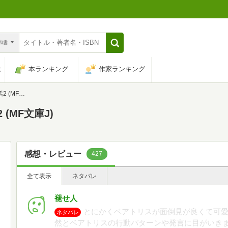
n和書
は
本ランキング
作家ランキング
F文庫J)
(MF文庫J)
感想・レビュー
427
全て表示
ネタバレ
褪せ人
とにかくベアトリスが面倒見が良くて可愛
ネタバレ
然とベアトリスの行動パターンや発言に目がいきま