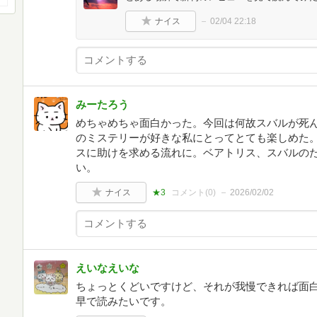
ナイス
02/04 22:18
みーたろう
めちゃめちゃ面白かった。今回は何故スバルが死
のミステリーが好きな私にとってとても楽しめた
スに助けを求める流れに。ベアトリス、スバルのた
い。
ナイス
★3
コメント(
0
)
2026/02/02
えいなえいな
ちょっとくどいですけど、それが我慢できれば面
早で読みたいです。