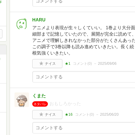
F
HARU
アニメより表現が生々しくていい。 1巻より大分
細部まで記憶していたので、展開が完全に読めて、
アニメで理解しきれなかった部分がたくさんあっ
この調子で3巻以降も読み進めていきたい。長く続
根気強くいきたい。
F
ナイス
★1
コメント(
0
)
2025/09/06
くまた
おもしろかった
ネタバレ
ナイス
★16
コメント(
0
)
2025/06/20