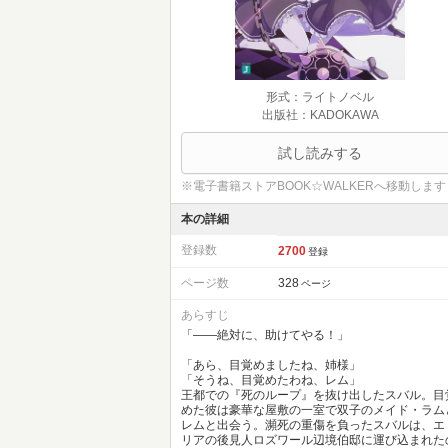
形式：ライトノベル
出版社：KADOKAWA
試し読みする
※電子書籍ストアBOOK☆WALKERへ移動します
本の詳細
登録数
2700
登録
ページ数
328
ページ
あらすじ
「――絶対に、助けてやる！」
「あら、目覚めましたね、姉様」
「そうね、目覚めたわね、レム」
王都での『死のループ』を抜け出したスバル。目
めた彼は豪華な屋敷の一室で双子のメイド・ラム
レムと出会う。瀕死の重傷を負ったスバルは、エ
リアの後見人ロズワール辺境伯邸に運び込まれた