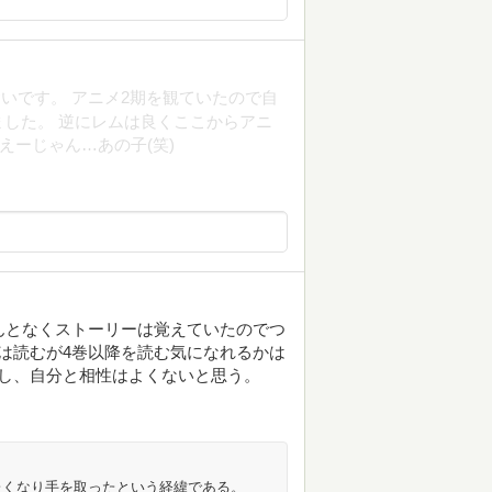
いです。 アニメ2期を観ていたので自
した。 逆にレムは良くここからアニ
えーじゃん…あの子(笑)
んとなくストーリーは覚えていたのでつ
は読むが4巻以降を読む気になれるかは
し、自分と相性はよくないと思う。
たくなり手を取ったという経緯である。