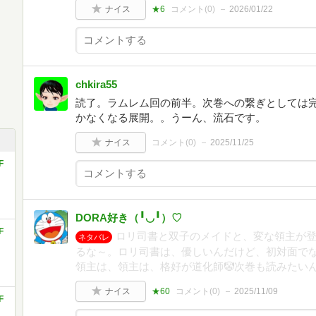
ナイス
★6
コメント(
0
)
2026/01/22
chkira55
読了。ラムレム回の前半。次巻への繋ぎとしては
かなくなる展開。。うーん、流石です。
ナイス
コメント(
0
)
2025/11/25
F
DORA好き（╹◡╹）♡
F
ロリ司書と双子のメイドと、変な領主が
ネタバレ
るな～。ロリ司書は、優しいんだけど、初対面で
領主は、領主は、格好が道化師🤡次巻も読みたい
ナイス
★60
コメント(
0
)
2025/11/09
F