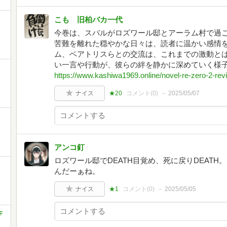
こも 旧柏バカ一代
今巻は、スバルがロズワール邸とアーラム村で過
苦難を離れた穏やかな日々は、読者に温かい感情
ム、ベアトリスらとの交流は、これまでの激動と
い一言や行動が、彼らの絆を静かに深めていく様子
https://www.kashiwa1969.online/novel-re-zero-2-rev
ナイス
★20
コメント(
0
)
2025/05/07
アンコ釘
ロズワール邸でDEATH目覚め、死に戻りDEAT
んだーぁね。
ナイス
★1
コメント(
0
)
2025/05/05
F