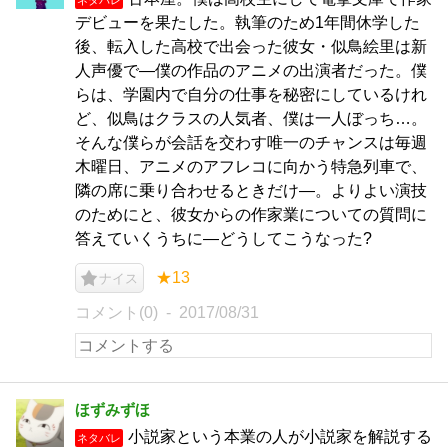
デビューを果たした。執筆のため1年間休学した
後、転入した高校で出会った彼女・似鳥絵里は新
人声優で―僕の作品のアニメの出演者だった。僕
らは、学園内で自分の仕事を秘密にしているけれ
ど、似鳥はクラスの人気者、僕は一人ぼっち…。
そんな僕らが会話を交わす唯一のチャンスは毎週
木曜日、アニメのアフレコに向かう特急列車で、
隣の席に乗り合わせるときだけ―。よりよい演技
のためにと、彼女からの作家業についての質問に
答えていくうちに―どうしてこうなった?
★13
ナイス
コメント(0)
2017/08/31
ほずみずほ
小説家という本業の人が小説家を解説する
ネタバレ