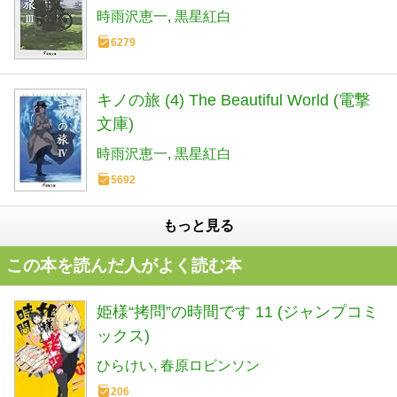
時雨沢恵一
黒星紅白
6279
キノの旅 (4) The Beautiful World (電撃
文庫)
時雨沢恵一
黒星紅白
5692
もっと見る
この本を読んだ人がよく読む本
姫様“拷問”の時間です 11 (ジャンプコミ
ックス)
ひらけい
春原ロビンソン
206