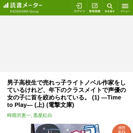
ログイン
新規登録
本を探
男子高校生で売れっ子ライトノベル作家をし
ているけれど、年下のクラスメイトで声優の
女の子に首を絞められている。 (1) ―Time
to Play― (上) (電撃文庫)
時雨沢恵一
,
黒星紅白
感想
59