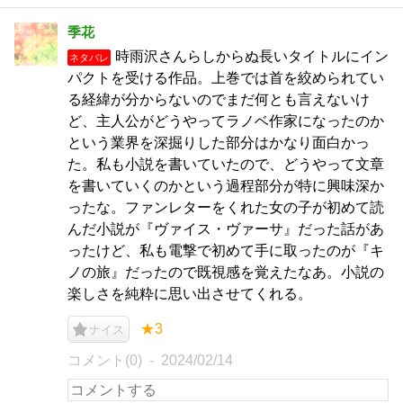
季花
時雨沢さんらしからぬ長いタイトルにイン
ネタバレ
パクトを受ける作品。上巻では首を絞められてい
る経緯が分からないのでまだ何とも言えないけ
ど、主人公がどうやってラノベ作家になったのか
という業界を深掘りした部分はかなり面白かっ
た。私も小説を書いていたので、どうやって文章
を書いていくのかという過程部分が特に興味深か
ったな。ファンレターをくれた女の子が初めて読
んだ小説が『ヴァイス・ヴァーサ』だった話があ
ったけど、私も電撃で初めて手に取ったのが『キ
ノの旅』だったので既視感を覚えたなあ。小説の
楽しさを純粋に思い出させてくれる。
★3
ナイス
コメント(0)
2024/02/14