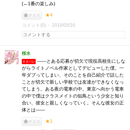
(←1番の楽しみ)
★4
ナイス
コメント(0)
2016/05/16
桜水
――とある応募が切欠で現役高校生にしな
ネタバレ
がらライトノベル作家としてデビューした僕。一
年ダブってしまい、そのことを自己紹介で話した
ことが切欠で新しい学校では友達ができなくなっ
てしまう。ある夜の電車の中。東京へ向かう電車
の中で僕はクラスメイトの似鳥という少女と知り
合い、彼女と親しくなっていく。そんな彼女の正
体とは――
★1
ナイス