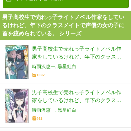
男子高校生で売れっ子ライトノベル作家をしてい
るけれど、年下のクラスメイトで声優の女の子に
首を絞められている。 シリーズ
男子高校生で売れっ子ライトノベル作
家をしているけれど、年下のクラスメ
イトで声優の女の子に首を絞められて
時雨沢恵一
黒星紅白
いる。 (2) ―Time to Play― (下) (電撃文
1092
庫)
男子高校生で売れっ子ライトノベル作
家をしているけれど、年下のクラスメ
イトで声優の女の子に首を絞められて
時雨沢恵一
黒星紅白
いる。 (3) ―Time to Pray― (電撃文庫)
911