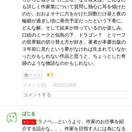
も詳しく作家業について質問し熱心に耳を傾けた
のか。おおよそ十に六をかけた回数だけ昼と夜の
輪廻が過ぎし頃に発売予定だったという下巻に、
どんな解、そして結末が待っているのか楽しみ。
口絵のミークと似鳥の下、ドラゴン？ とリーフ
の世界観の切り替え方が好き。著者が本書出版の
３年前に見たという夢がなければ生まれていなか
ったかもしれない作品と思うと、ちょっとした奇
跡のような物語なのかもしれない。
★6
ナイス
コメント(0)
2020/10/08
ばじる
ラノベ….というより、作家のお仕事を紹
ネタバレ
介する話かな。。。作家を目指す人には為になる