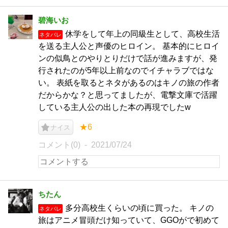
碧海いお
休学をして年上の同級生として、高校生活
ネタバレ
を送る主人公と声優のヒロイン。 基本的にヒロイ
ンの似鳥とのやりとりだけで話が進みますが、発
行されたのが5年以上前なのでイチャラブではな
い。 表紙を取るとネタがあるのはキノの旅の作者
だからかな？と思ってましたが、電撃文庫で活躍
している主人公の出した本の再現でしたw
★6
ナイス
コメント(0)
2021/07/24
ちたん
多分高校生くらいの頃に買った。 キノの
ネタバレ
旅はアニメ冒頭だけ知っていて、GGOがで初めて