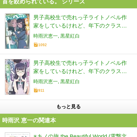
首を絞められている。 シリーズ
男子高校生で売れっ子ライトノベル作
家をしているけれど、年下のクラスメ
イトで声優の女の子に首を絞められて
時雨沢恵一
黒星紅白
いる。 (2) ―Time to Play― (下) (電撃文
1092
庫)
男子高校生で売れっ子ライトノベル作
家をしているけれど、年下のクラスメ
イトで声優の女の子に首を絞められて
時雨沢恵一
黒星紅白
いる。 (3) ―Time to Pray― (電撃文庫)
911
もっと見る
時雨沢 恵一の関連本
※キノの旅 the Beautiful World (電撃文