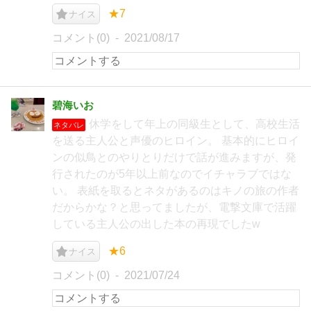
★7
ナイス
コメント(0)
2021/08/17
碧海いお
休学をして年上の同級生として、高校生活
ネタバレ
を送る主人公と声優のヒロイン。 基本的にヒロイ
ンの似鳥とのやりとりだけで話が進みますが、発
行されたのが5年以上前なのでイチャラブではな
い。 表紙を取るとネタがあるのはキノの旅の作者
だからかな？と思ってましたが、電撃文庫で活躍
している主人公の出した本の再現でしたw
★6
ナイス
コメント(0)
2021/07/24