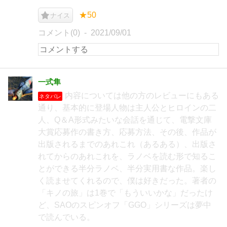
★50
ナイス
コメント(0)
2021/09/01
一式隼
内容については他の方のレビューにもある
ネタバレ
通り、基本的に登場人物は主人公とヒロインの二
人、Q＆A形式みたいな会話を通じて、電撃文庫
大賞応募作の書き方、応募方法、その後、作品が
出版されるまでのあれこれ（あるある）、出版さ
れてからのあれこれを、ラノベを読む形で知るこ
とができる半分ラノベ、半分実用書な作品。楽し
く読ませてくれるので、僕は好きだった。著者の
「キノの旅」は1巻で「もういいかな」だったけ
ど、SAOのスピンオフ「GGO」シリーズは夢中
で読んでいる。