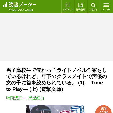
ログイン
新規登録
本を探
男子高校生で売れっ子ライトノベル作家をし
ているけれど、年下のクラスメイトで声優の
女の子に首を絞められている。 (1) ―Time
to Play― (上) (電撃文庫)
時雨沢恵一
,
黒星紅白
感想
426