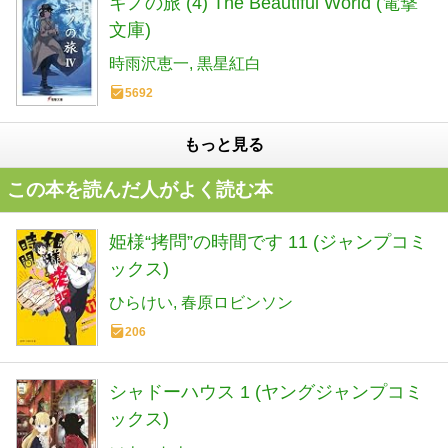
キノの旅 (4) The Beautiful World (電撃
文庫)
時雨沢恵一
黒星紅白
5692
もっと見る
この本を読んだ人がよく読む本
姫様“拷問”の時間です 11 (ジャンプコミ
ックス)
ひらけい
春原ロビンソン
206
シャドーハウス 1 (ヤングジャンプコミ
ックス)