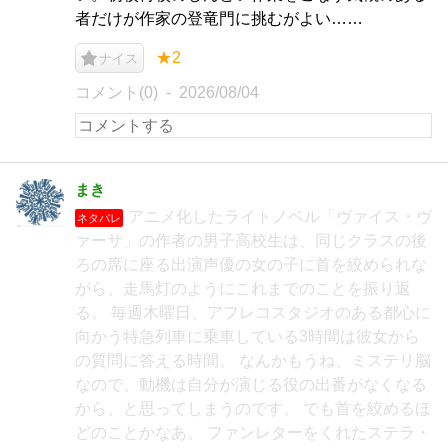
者だけが作家の登竜門に挑むがよい……
★2
ナイス
コメント(0)
2026/08/04
まき
アニメ化したライトノベル「ヴァイス・ヴ
ネタバレ
ァーサ」の作者の男子高校生は、同じクラスの後
ろの席に座る出演声優の女の子に首を絞められな
がら、走馬灯のようにこれまでのことを振り返
る。 毎週木曜日、アフレコスタジオのある都心に
向かう特急列車に乗車している3時間は彼女から
の質問に答える時間。 なんかもうね、ミステリ脳
なので、動機は自分が演じる役の出番がなくなる
から、と思ってしまうのです。 でも首を絞めるほ
どのことかなあ。 ファンレターをくれたステラ・