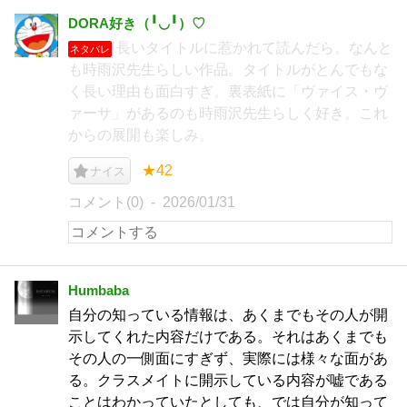
DORA好き（╹◡╹）♡
長いタイトルに惹かれて読んだら。なんと
ネタバレ
も時雨沢先生らしい作品。タイトルがとんでもな
く長い理由も面白すぎ。裏表紙に「ヴァイス・ヴ
ァーサ」があるのも時雨沢先生らしく好き。これ
からの展開も楽しみ。
★42
ナイス
コメント(0)
2026/01/31
Humbaba
自分の知っている情報は、あくまでもその人が開
示してくれた内容だけである。それはあくまでも
その人の一側面にすぎず、実際には様々な面があ
る。クラスメイトに開示している内容が嘘である
ことはわかっていたとしても、では自分が知って