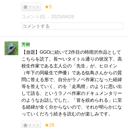
★5
ナイス
コメント(0)
2025/04/28
芳樹
【放題】GGOに続いて2作目の時雨沢作品として
こちらを読了。長〜いタイトル通りの状況下、高
校生作家である主人公の「先生」が、ヒロイン
（年下の同級生で声優）である似鳥さんからの質
問に答える形で、自分がラノベ作家になった経緯
等を答えていく、のを「走馬燈」のように思い出
して語る、というラノベ作家のドキュメンタリー
のようなお話しでした。「首を絞められる」に至
る経緯が全く分からないので、それが明らかにな
っていくだろう続きを読むのが楽しみです。
★28
ナイス