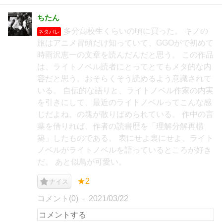
ちたん
多分高校生くらいの頃に買った。 キノの
ネタバレ
旅はアニメ冒頭だけ知っていて、GGOがで初めて
時雨沢恵一の文章を読んだんだと思う。 この作品
は、ライトノベル読者にとってとてもメタ的な内
容だと思う。おそらくそう読めるよう意識されて
いる。 自伝的な語りと、ライトノベル作家の内実
を引きにして、最近のライトノベルってこんな感
じだよね。の塊が散りばめられている。 作中の言
葉を借りれば、作者の読書歴を「理解分解再構
築」したものである。 表にせよ裏にせよ、ライト
ノベルがライトノベルを語っているところが好き
だ。 あと似鳥が可愛い。
★2
ナイス
コメント(0)
2021/03/22