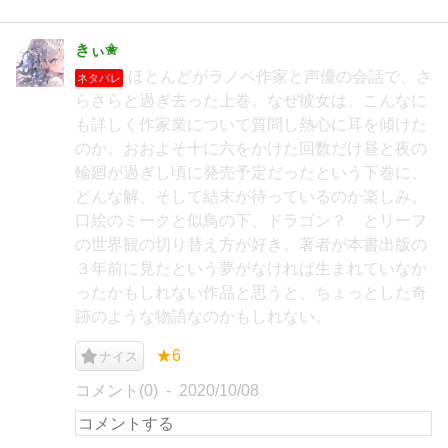
きぃ✬
ほとんどがラノベ作家と声優の会話で、さ
ネタバレ
らさらと過ぎ去った上巻。なぜ彼女は、こんなに
も詳しく作家業について質問し熱心に耳を傾けた
のか。おおよそ十に六をかけた回数だけ昼と夜の
輪廻が過ぎし頃に発売予定だったという下巻に、
どんな解、そして結末が待っているのか楽しみ。
口絵のミークと似鳥の下、ドラゴン？ とリーフ
の世界観の切り替え方が好き。著者が本書出版の
３年前に見たという夢がなければ生まれていなか
ったかもしれない作品と思うと、ちょっとした奇
跡のような物語なのかもしれない。
★6
ナイス
コメント(0)
2020/10/08