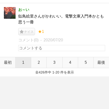
お～い
似鳥絵里さんがかわいい。電撃文庫入門本かとも
思う一冊
★1
ナイス
コメント(0)
2020/07/20
最初
1
2
3
4
5
最後
全426件中 1-20 件を表示