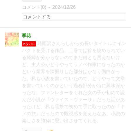
コメント(0)
2024/12/26
季花
時雨沢さんらしからぬ長いタイトルにイン
ネタバレ
パクトを受ける作品。上巻では首を絞められてい
る経緯が分からないのでまだ何とも言えないけ
ど、主人公がどうやってラノベ作家になったのか
という業界を深掘りした部分はかなり面白かっ
た。私も小説を書いていたので、どうやって文章
を書いていくのかという過程部分が特に興味深か
ったな。ファンレターをくれた女の子が初めて読
んだ小説が『ヴァイス・ヴァーサ』だった話があ
ったけど、私も電撃で初めて手に取ったのが『キ
ノの旅』だったので既視感を覚えたなあ。小説の
楽しさを純粋に思い出させてくれる。