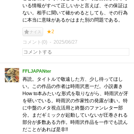
いる情報がすべて正しいかと言えば、その保証は
ない。相手に聞いて確かめるとしても、その行為
に本当に意味があるかはまた別の問題である。
★2
ナイス
コメント(0)
2025/06/27
FFLJAPANter
再読。タイトルで敬遠した方、少し待ってほし
い。この作品の作者は時雨沢恵一だ。小説書き
How to本みたいな形式を取りながら、時雨沢が牙
を研いでいる。時雨沢の作家性の発露が凄い。特
に中盤のメタ視点活用と終盤のファンレター部
分。まだギミックが起動していないが圧巻される
部分が多数ある力作。時雨沢作品を一作でも読ん
だことがあれば是非!!