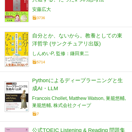
安藤広大
3736
自分とか、ないから。教養としての東
洋哲学 (サンクチュアリ出版)
しんめいP
監修：鎌田東二
5714
Pythonによるディープラーニングと生
成AI・LLM
Francois Chollet
Matthew Watson
巣籠悠輔
巣籠悠輔
株式会社クイープ
7
公式TOEIC Listening & Reading 問題集