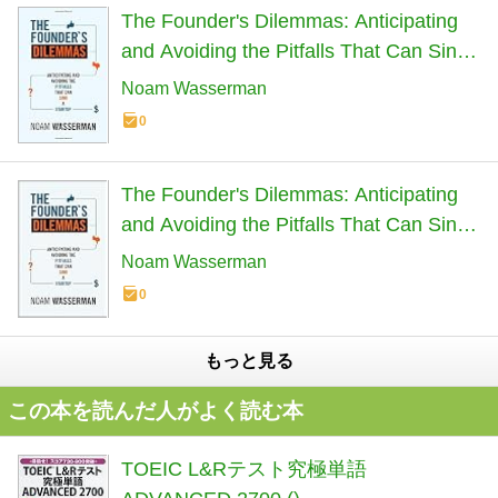
The Founder's Dilemmas: Anticipating
and Avoiding the Pitfalls That Can Sink
a Startup (Kauffman Foundation Series
Noam Wasserman
on Innovation and Entrepreneurship)
0
The Founder's Dilemmas: Anticipating
and Avoiding the Pitfalls That Can Sink
a Startup (The Kauffman Foundation
Noam Wasserman
Innovation and Entrepreneurship)
0
もっと見る
この本を読んだ人がよく読む本
TOEIC L&Rテスト究極単語