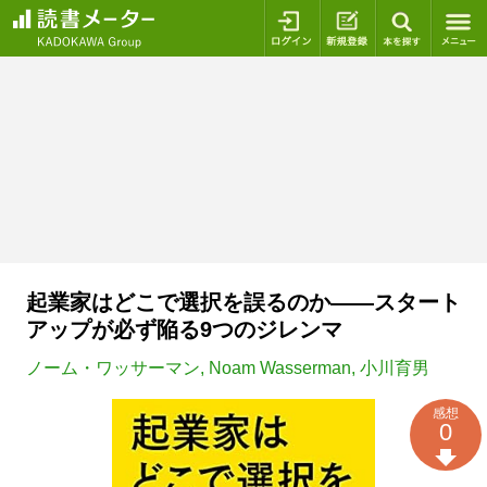
ログイン
新規登録
本を探
起業家はどこで選択を誤るのか――スタート
アップが必ず陥る9つのジレンマ
ノーム・ワッサーマン
,
Noam Wasserman
,
小川育男
感想
0