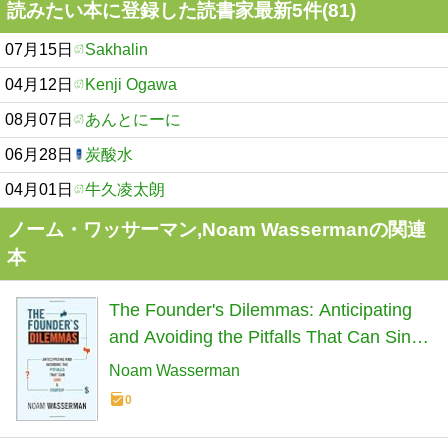
読みたい本に登録した読書家最新5件(81)
07月15日
Sakhalin
04月12日
Kenji Ogawa
08月07日
あんとにーに
06月28日
炭酸水
04月01日
牛久凌太朗
ノーム・ワッサーマン,Noam Wassermanの関連
本
The Founder's Dilemmas: Anticipating
and Avoiding the Pitfalls That Can Sink
a Startup (Kauffman Foundation Series
Noam Wasserman
on Innovation and Entrepreneurship)
0