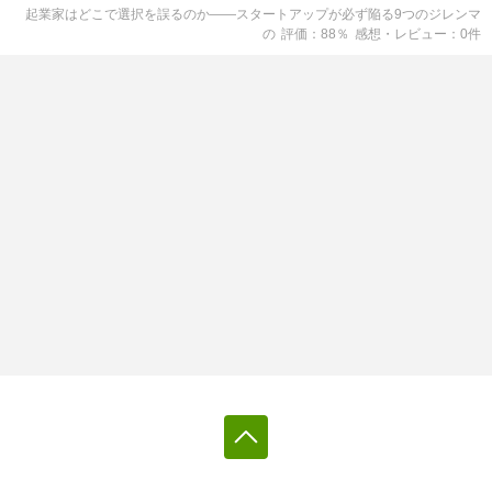
起業家はどこで選択を誤るのか――スタートアップが必ず陥る9つのジレンマ
の
評価
88
％
感想・レビュー
0
件