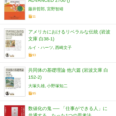
ADVANCED 2700 ()
藤井哲郎
宮野智靖
11
アメリカにおけるリベラルな伝統 (岩波
文庫 白38-1)
ルイ・ハーツ
西崎文子
93
共同体の基礎理論 他六篇 (岩波文庫 白
152-2)
大塚久雄
小野塚知二
95
数値化の鬼 ── 「仕事ができる人」に
共通する、たった1つの思考法