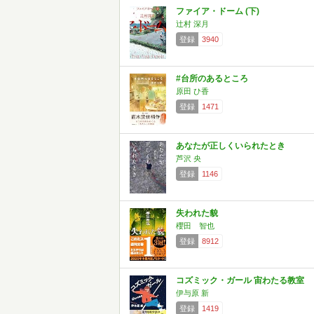
ファイア・ドーム (下)
辻村 深月
登録
3940
#台所のあるところ
原田 ひ香
登録
1471
あなたが正しくいられたとき
芦沢 央
登録
1146
失われた貌
櫻田 智也
登録
8912
コズミック・ガール 宙わたる教室
伊与原 新
登録
1419