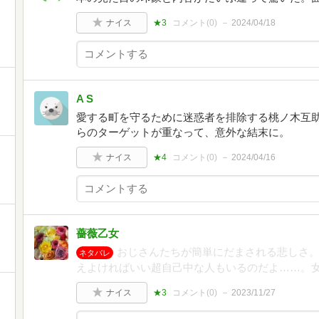
ナイス
★3
コメント(
0
)
2024/04/18
A S
愛する町を守るために迷惑者を排除する桃ノ木互
らのターゲットが重なって、意外な結末に。
ナイス
★4
コメント(
0
)
2024/04/16
薔薇乙女
おじさんたちが簡単にだまされる悲しさ
ネタバレ
えよければいい超自己中な人もいるのだよ……。
ナイス
★3
コメント(
0
)
2023/11/27