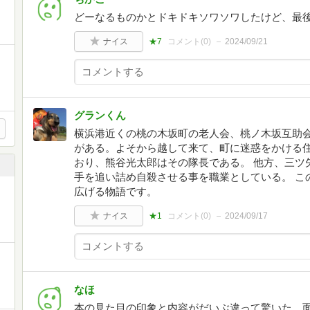
どーなるものかとドキドキソワソワしたけど、最
ナイス
★7
コメント(
0
)
2024/09/21
グランくん
横浜港近くの桃の木坂町の老人会、桃ノ木坂互助
がある。よそから越して来て、町に迷惑をかける
おり、熊谷光太郎はその隊長である。 他方、三ツ
手を追い詰め自殺させる事を職業としている。 こ
広げる物語です。
ナイス
★1
コメント(
0
)
2024/09/17
なほ
本の見た目の印象と内容がだいぶ違って驚いた。