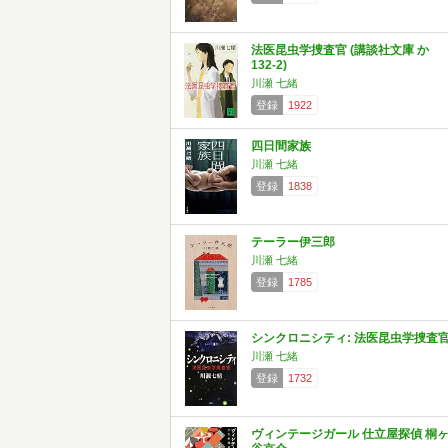
法医昆虫学捜査官 (講談社文庫 か
132-2)
川瀬 七緒
登録
1922
四日間家族
川瀬 七緒
登録
1838
テーラー伊三郎
川瀬 七緒
登録
1785
シンクロニシティ: 法医昆虫学捜査
川瀬 七緒
登録
1732
ヴィンテージガール 仕立屋探偵 桐