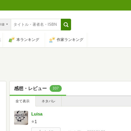
n和書
は
本ランキング
作家ランキング
感想・レビュー
337
全て表示
ネタバレ
Luisa
⭐️1