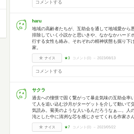
haru
地域の高齢者たちが、互助会を通して地域愛から
排除していく小説かと思いきや、なかなかハードボ
行する女性も絡み、それぞれの精神状態も掘り下
家。
ナイス
★3
コメント(
0
)
2023/08/13
サクラ
過去への憧憬で固く繋がって暴走気味の互助会率
て人を追い込む沙月がターゲットを介して動いて
気読み。菊美のような人いるんだろうなぁ…。人
沌とした中に清冽な芯を感じさせてくれる作家さ
ナイス
★7
コメント(
0
)
2023/05/22