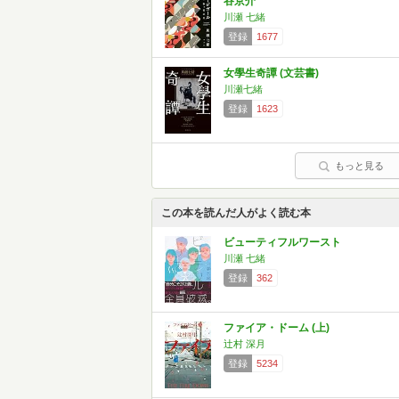
谷京介
川瀬 七緒
登録
1677
女學生奇譚 (文芸書)
川瀬七緒
登録
1623
もっと見る
この本を読んだ人がよく読む本
ビューティフルワースト
川瀬 七緒
登録
362
ファイア・ドーム (上)
辻村 深月
登録
5234