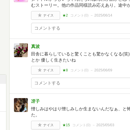
むストーリー。他の作品同様読み応えあり。途中
ナイス
★2
コメント(
0
)
2025/06/14
真波
田舎に暮らしていると驚くことも驚かなくなる(笑)
とか 優しく生きたいね
ナイス
★8
コメント(
0
)
2025/06/09
冴子
憎しみはやはり憎しみしか生まないんだなぁ、と
た。
ナイス
★15
コメント(
0
)
2025/05/03