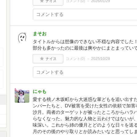
ナイス
コメント(
0
)
2026/01/29
まそお
タイトルからは想像のできない不穏な内容でした
部分も多かったのに最後は爽やかにまとまってい
ナイス
コメント(
0
)
2025/10/28
にゃも
愛する桃ノ木坂町から大迷惑な輩どもを追い出す
ンバーたちと、DV被害を受けた女性の依頼で加害
沙月。両者のターゲットが被ったところからハラ
らなくなった。魅力的な人物と云わけではないが
味深い。これから姉の優月とどのような日々を送
月のその後のやり取りとか読みたいなと思ってし