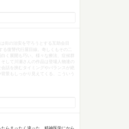
つは街の治安を守ろうとする互助会目
する復讐代行屋目線。奇しくもその二
面白く展開も巧い。様々な療法、症候群
。そして川瀬さんの作品は登場人物達の
な会話を挟むタイミングやバランスが絶
や背景もしっかり見えてくる、こういう
ったらまったく違った。精神医学にから