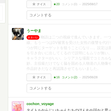
ナイス
★20
コメント(
0
)
2025/08/17
うーやま
物語は二つの視線で進んでいきます。一
ネタバレ
線。もう一つはDV被害を受けた女性の復讐を代行
つが同じターゲットを狙うことになり…。設定は
を引き合いに出してくるので説明にもムリが無い
キャラクターがいい。シリアスな場面でコミカル
妙。主役級だけでなく脇を固める人物達の人物像
作品好きだなと再認識させてもらいました。
ナイス
★16
コメント(
2
)
2025/06/28
cochon_voyage
タイトルからじいちゃんたちのほんわか話かと思