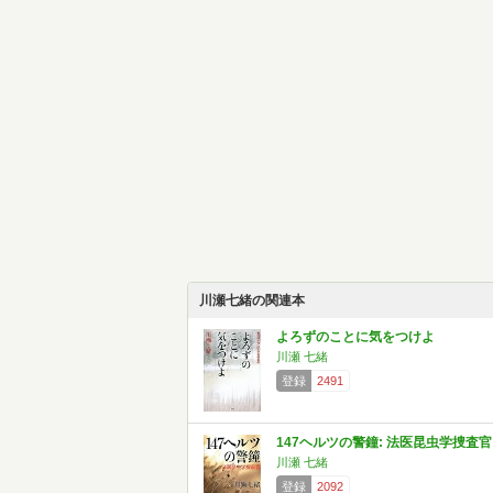
川瀬七緒の関連本
よろずのことに気をつけよ
川瀬 七緒
登録
2491
147ヘルツの警鐘: 法医昆虫学捜査官
川瀬 七緒
登録
2092