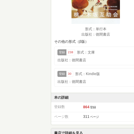
形式：単行本
出版社：徳間書店
その他の形式（β版）
形式：文庫
登録
238
出版社：徳間書店
形式：Kindle版
登録
30
出版社：徳間書店
本の詳細
登録数
864
登録
ページ数
311
ページ
書店で詳細を見る