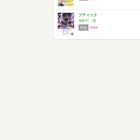
ブティック
池井戸 潤
登録
1816