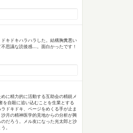
！ドキドキハラハラした。結構胸糞悪い
て不思議な読後感…。面白かったです！
ために精力的に活動する互助会の精鋭メ
者を自殺に追い込むことを生業とする
ハラドキドキ、ページをめくる手が止ま
、沙月の精神医学的見地からの分析が興
るのだろう。メル友になった光太郎と沙
まう。