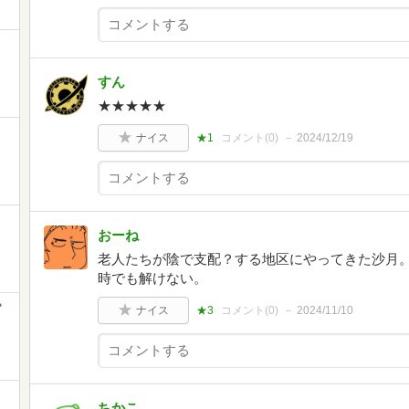
すん
★★★★★
ナイス
★1
コメント(
0
)
2024/12/19
おーね
老人たちが陰で支配？する地区にやってきた沙月
時でも解けない。
官
ナイス
★3
コメント(
0
)
2024/11/10
ヶ
ちかこ