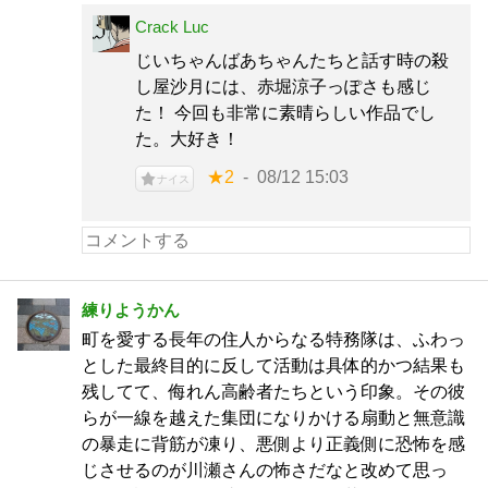
Crack Luc
じいちゃんばあちゃんたちと話す時の殺
し屋沙月には、赤堀涼子っぽさも感じ
た！ 今回も非常に素晴らしい作品でし
た。大好き！
★2
08/12 15:03
ナイス
練りようかん
町を愛する長年の住人からなる特務隊は、ふわっ
とした最終目的に反して活動は具体的かつ結果も
残してて、侮れん高齢者たちという印象。その彼
らが一線を越えた集団になりかける扇動と無意識
の暴走に背筋が凍り、悪側より正義側に恐怖を感
じさせるのが川瀬さんの怖さだなと改めて思っ