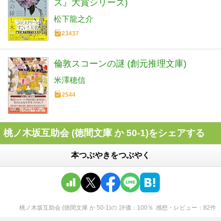
ス』大賞シリーズ)
松下龍之介
23437
倫敦スコーンの謎 (創元推理文庫)
米澤穂信
2544
桃ノ木坂互助会 (徳間文庫 か 50-1)をシェアする
本つぶやきをつぶやく
桃ノ木坂互助会 (徳間文庫 か 50-1)
の
評価
100
％
感想・レビュー
82
件