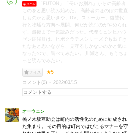
「FUTON」「長いお別れ」からの高齢者
ネタバレ
ものをと思い読み始めた。 高齢者のほのぼの世直
しものかと思いきや、DV、ストーカー、復讐代
行と物騒な方向へ展開。何だか読むのがやめられ
ず、最後まで一気読みだった。代理ミュンヒハウ
ゼン症候群は、ヒポクラテスシリーズでも出てき
たなあと思いながら、見守るしかないのかと気に
なったので、調べてみたい。 川瀬さん、もうちょ
っと読んでみたい。
★5
ナイス
コメント(0)
2022/03/15
オーウェン
桃ノ木坂互助会は町内の活性化のために結成され
た集まり。 その目的は町内ではびこるマナーを守