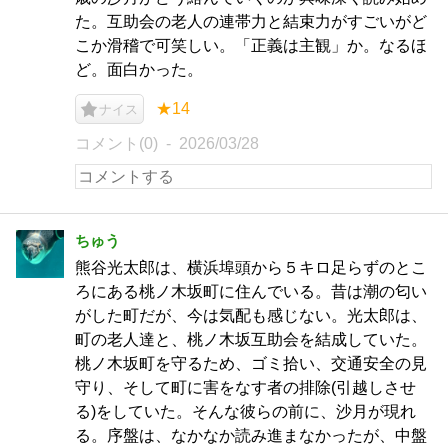
た。互助会の老人の連帯力と結束力がすごいがど
こか滑稽で可笑しい。「正義は主観」か。なるほ
ど。面白かった。
★14
ナイス
コメント(0)
2026/03/28
ちゅう
熊谷光太郎は、横浜埠頭から５キロ足らずのとこ
ろにある桃ノ木坂町に住んでいる。昔は潮の匂い
がした町だが、今は気配も感じない。光太郎は、
町の老人達と、桃ノ木坂互助会を結成していた。
桃ノ木坂町を守るため、ゴミ拾い、交通安全の見
守り、そして町に害をなす者の排除(引越しさせ
る)をしていた。そんな彼らの前に、沙月が現れ
る。序盤は、なかなか読み進まなかったが、中盤