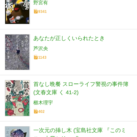
野宮有
9341
あなたが正しくいられたとき
芦沢央
1143
首なし晩餐 スローライフ警視の事件簿
(文春文庫 く 41-2)
櫛木理宇
402
一次元の挿し木 (宝島社文庫 『このミ