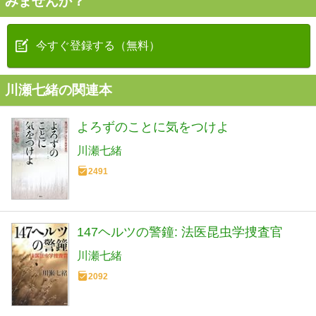
みませんか？
今すぐ登録する（無料）
川瀬七緒の関連本
よろずのことに気をつけよ
川瀬七緒
2491
147ヘルツの警鐘: 法医昆虫学捜査官
川瀬七緒
2092