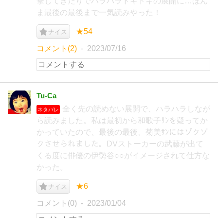
撃してきたりでハラハラドキドキの展開に…ほん
ま最後の最後まで一気読みやった！
★54
ナイス
コメント(2)
2023/07/16
Tu-Ca
全く先の読めない展開で、ハラハラしなが
ネタバレ
ら読みました。私は最初から和歌子ｻﾝを疑ってか
かっていたので、最後の最後、菊美ｻﾝにはゾクゾ
クさせられました。DVストーカーの武藤が出て
くる度に俳優の伊勢谷○○がイメージされて仕方な
かった。
★6
ナイス
コメント(0)
2023/01/04