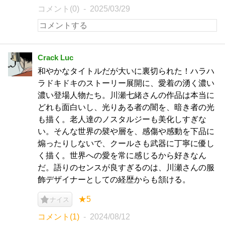
コメント(0)
2025/03/29
Crack Luc
和やかなタイトルだが大いに裏切られた！ハラハ
ラドキドキのストーリー展開に、愛着の湧く濃い
濃い登場人物たち。川瀬七緒さんの作品は本当に
どれも面白いし、光りある者の闇を、暗き者の光
も描く。老人達のノスタルジーも美化しすぎな
い。そんな世界の襞や層を、感傷や感動を下品に
煽ったりしないで、クールさも武器に丁寧に優し
く描く。世界への愛を常に感じるから好きなん
だ。語りのセンスが良すぎるのは、川瀬さんの服
飾デザイナーとしての経歴からも頷ける。
★5
ナイス
コメント(1)
2024/08/12