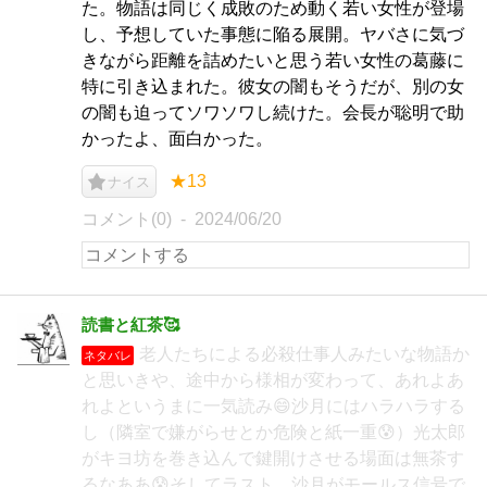
た。物語は同じく成敗のため動く若い女性が登場
し、予想していた事態に陥る展開。ヤバさに気づ
きながら距離を詰めたいと思う若い女性の葛藤に
特に引き込まれた。彼女の闇もそうだが、別の女
の闇も迫ってソワソワし続けた。会長が聡明で助
かったよ、面白かった。
★13
ナイス
コメント(0)
2024/06/20
読書と紅茶🥰
老人たちによる必殺仕事人みたいな物語か
ネタバレ
と思いきや、途中から様相が変わって、あれよあ
れよというまに一気読み😄沙月にはハラハラする
し（隣室で嫌がらせとか危険と紙一重😰）光太郎
がキヨ坊を巻き込んで鍵開けさせる場面は無茶す
るなああ😰そしてラスト。沙月がモールス信号で