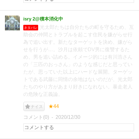
isry 2@積本消化中
光太郎たちは自分たちの町を守るため、互
ネタバレ
助会の仲間とトラブルを起こす住民を嫌がらせ行
為で追い出す。新たなターゲットを決め、嫌がら
せを行うが…。沙月は依頼でDV男に復讐するた
め、男を追い詰める。イメージ的には有川浩さん
の「三匹のおっさん」のような感じだと思ってい
たが、思っていた以上にハードな展開。ターゲッ
トである武藤に同情の余地はないのだが、光太郎
たちのやり方があまり好きになれない。暴走老人
の危険な正義論。
★44
ナイス
コメント(0)
2020/12/30