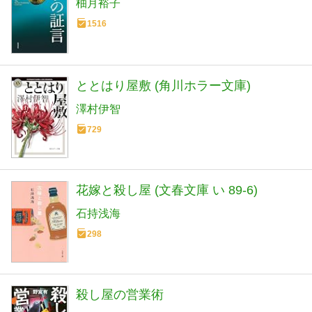
柚月裕子
1516
ととはり屋敷 (角川ホラー文庫)
澤村伊智
729
花嫁と殺し屋 (文春文庫 い 89-6)
石持浅海
298
殺し屋の営業術