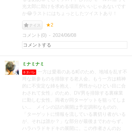
光太郎に助けを求める場面がいいじゃあないです
か😂ラストにはちょっとしたツイストあり！
★2
ナイス
コメント(0)
2024/06/08
ミナミナミ
一方は愛着のある町のため、地域を乱す不
ネタバレ
埒な新参ものを排除する老人会。もう一方は精神
的に不安定な姉を抱え、「男性からひどい目に合
わされて女性」のため、DV男を排除する裏稼業
に勤しむ女性。両者が同ターゲットを狙ってしま
い… メインの話の展開は予定調和なものの、
「ターゲットに情報を流している裏切り者がいる
が、それは誰か？」な部分が最後までわからず、
ハラハラドキドキの展開に。この作者さんのお