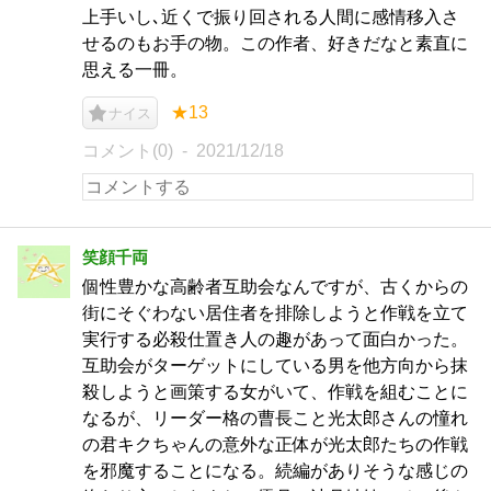
上手いし､近くで振り回される人間に感情移入さ
せるのもお手の物。この作者、好きだなと素直に
思える一冊。
★13
ナイス
コメント(0)
2021/12/18
笑顔千両
個性豊かな高齢者互助会なんですが、古くからの
街にそぐわない居住者を排除しようと作戦を立て
実行する必殺仕置き人の趣があって面白かった。
互助会がターゲットにしている男を他方向から抹
殺しようと画策する女がいて、作戦を組むことに
なるが、リーダー格の曹長こと光太郎さんの憧れ
の君キクちゃんの意外な正体が光太郎たちの作戦
を邪魔することになる。続編がありそうな感じの