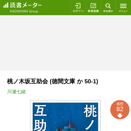
ログイン
新規登録
本を探
桃ノ木坂互助会 (徳間文庫 か 50-1)
川瀬七緒
感想
82