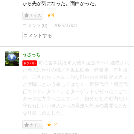
から先が気になった。面白かった。
★4
ナイス
コメント(0)
2025/07/31
うさっち
町に害を及ぼす人物を追放すべく結成され
ネタバレ
た老人ばかりの桃ノ木坂互助会・特務隊。有川浩
の「三匹のおっさん」的な町内の自警団がスカッ
と活躍…という感じではなく、復讐代行「幽霊代
行コンサルタント」とターゲットが被ったことで
ダークな方向へ進んでいく。自分たちの町内だけ
守れればいい老人たちの暴走や怒涛の展開などか
なり楽しめました。
★12
ナイス