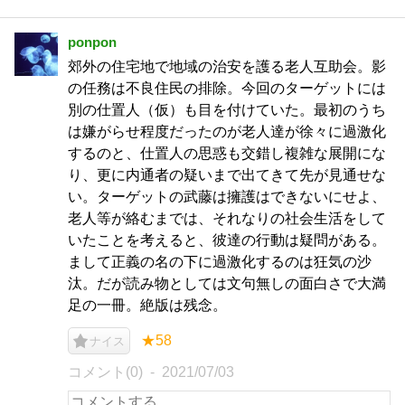
ponpon
郊外の住宅地で地域の治安を護る老人互助会。影
の任務は不良住民の排除。今回のターゲットには
別の仕置人（仮）も目を付けていた。最初のうち
は嫌がらせ程度だったのが老人達が徐々に過激化
するのと、仕置人の思惑も交錯し複雑な展開にな
り、更に内通者の疑いまで出てきて先が見通せな
い。ターゲットの武藤は擁護はできないにせよ、
老人等が絡むまでは、それなりの社会生活をして
いたことを考えると、彼達の行動は疑問がある。
まして正義の名の下に過激化するのは狂気の沙
汰。だが読み物としては文句無しの面白さで大満
足の一冊。絶版は残念。
★58
ナイス
コメント(0)
2021/07/03