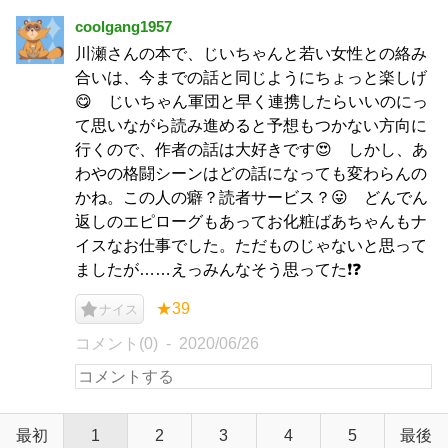
coolgang1957
川瀬さんの本で、じいちゃんと若い女性との絡み
合いは、今までの話と同じようにちょっと楽しげ
😋 じいちゃん軍団と早く連携したらいいのにっ
て思いながら読み進めると予想もつかない方向に
行くので、作者の話は大好きです😍 しかし、あ
わやの格闘シーンはどの話になっても変わらんの
かね。この人の癖？読者サービス？😛 どんでん
返しのエピローグもあってお化粧ばあちゃんもナ
イスなお仕事でした。ただものじゃないと思って
ましたが……えっみんなそう思ってた❗️❓
★39
ナイス
コメント(0)
2020/06/26
最初
1
2
3
4
5
最後