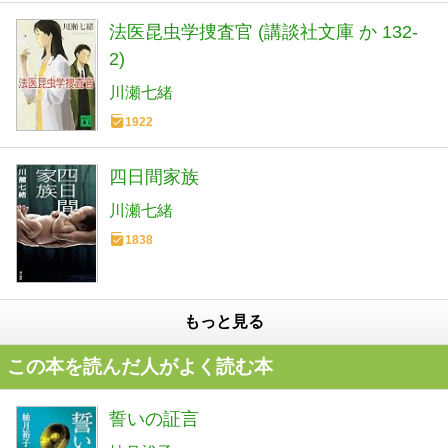
法医昆虫学捜査官 (講談社文庫 か 132-
2)
川瀬七緒
1922
四日間家族
川瀬七緒
1838
もっと見る
この本を読んだ人がよく読む本
誓いの証言