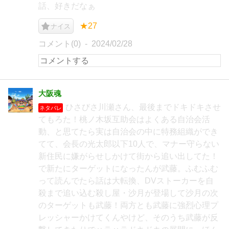
話、好きだなぁ
★27
ナイス
コメント(0)
2024/02/28
大阪魂
ひさびさ川瀬さん、最後までドキドキさせ
ネタバレ
てもろた！桃ノ木坂互助会はよくある自治会活
動、と思てたら実は自治会の中に特務組織ができ
てて、会長の光太郎以下10人で、マナー守らない
新住民に嫌がらせしかけて街から追い出してた！
で新たにターゲットになったんが武藤。ふむふむ
って読んでたら話は大転換、DVストーカーを自
殺まで追い込む殺し屋・沙月が登場して沙月の次
のターゲットも武藤！両方とも武藤に強烈心理プ
レッシャーかけてくんやけど、そのうち武藤が反