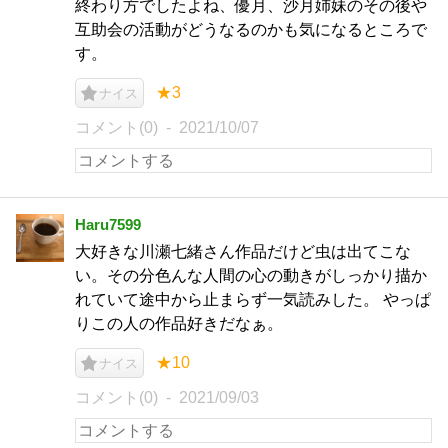
終わり方でしたよね、優月、沙月姉妹のその後や
互助会の活動がどうなるのかも気になるところで
す。
★3
ナイス
コメント(0)
2021/10/07
Haru7599
大好きな川瀬七緒さん作品だけど虫は出てこな
い。その分色んな人間の心の動きがしっかり描か
れていて途中から止まらず一気読みした。 やっぱ
りこの人の作品好きだなぁ。
★10
ナイス
コメント(0)
2021/09/03