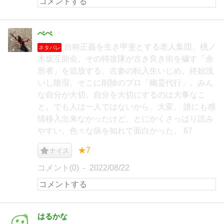
ぺぺ
自称正義を生き甲斐とする老人集団、桃ノ
ネタバレ
木坂互助会。その特攻隊が古き良き街を穢す「余
所者」を追放する、古参の転入生いじめ。終始浅
いし陰湿。そこに削除のプロ「幽霊代行」。みん
な自分が大切。自分を大切にするのは大事なこ
と。でも人は一人ではないから、大変。 誰にも感
情移入出来なかったけど、とにかくさっぱり読み
やすい。色々な病を知れて面白かった。 67
★7
ナイス
コメント(0)
2022/08/22
はるかな