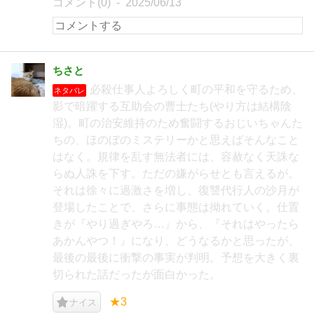
コメント(0)
2025/06/13
ちさと
必殺仕事人よろしく町の平和を守るため、
ネタバレ
影で暗躍する互助会の曹士たち(やり方は結構陰
湿)。町の治安維持のため奮闘するおじいちゃんた
ちの、ほのぼのミステリーかと思えばそんなこと
はなく。規律を乱す無法者には、容赦なく天誅な
らぬ人誅を下す。ただの嫌がらせとも言えるが。
それは徐々に過激さを増し、復讐代行人の沙月が
登場したことで、さらに事態は拗れていく。仕置
きが『やり過ぎやろ…』から、『それはやったら
あかんやつ！』になり、どうなるかと思ったが、
最後の最後に衝撃の事実が判明。予想を大きく裏
切られた話だったが面白かった。
★3
ナイス