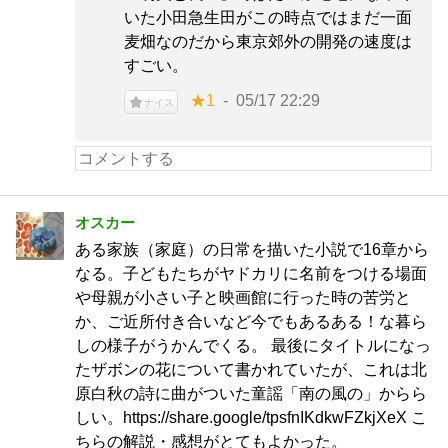
いた小田急生田がこの時点ではまだ一面
麦畑なのだから東京郊外の開発の速度は
すごい。
★1
05/17 22:29
ナイス
オスカー
ある家族（家庭）の日常を描いた小説で16章から
なる。子どもたちがヤドカリに名前をつける場面
や母親が小さい子と映画館に行った時の苦労と
か、ご近所付き合いなど今でもあるある！な暮ら
しの様子がうかんでくる。 最後にタイトルになっ
たザボンの花について書かれていたが、これは北
原白秋の詩に曲がついた童謡「南の風の」からら
しい。https://share.google/tpsfnIKdkwFZkjXeX こ
ちらの解説・感想がとてもよかった。