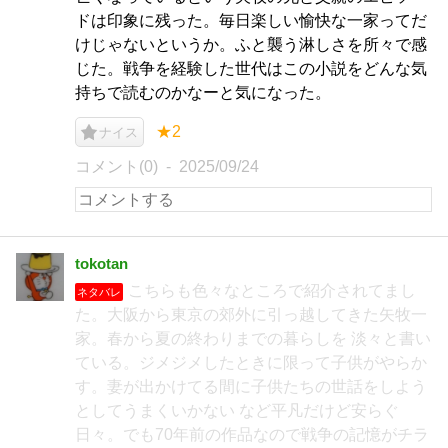
ドは印象に残った。毎日楽しい愉快な一家ってだ
けじゃないというか。ふと襲う淋しさを所々で感
じた。戦争を経験した世代はこの小説をどんな気
持ちで読むのかなーと気になった。
★2
ナイス
コメント(0)
2025/09/24
tokotan
こちらも色々なところで紹介されてまし
ネタバレ
た。大阪から東京の郊外に引っ越してきた矢牧一
家。春から夏の終わりまでの暮らしを 淡々と書い
ている。ジメジメしたときに限って子供がやらか
す。妻が出かけてる間に子供たちの世話をしよう
としてうまくいかない など平凡だけど安らぐ
日々。でも70年前の作品なので戦争の記憶がチラ