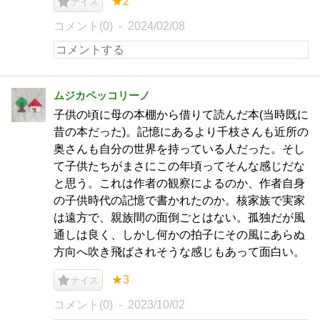
★2
ナイス
コメント(0)
2024/02/08
ムジカペッコリーノ
子供の頃に母の本棚から借りて読んだ本(当時既に
昔の本だった)。記憶にあるより千枝さんも近所の
奥さんも自分の世界を持っている人だった。そし
て子供たちがまさにこの年頃ってそんな感じだな
と思う。これは作者の観察によるのか、作者自身
の子供時代の記憶で書かれたのか。核家族で実家
は遠方で、親族間の面倒ごとはない。孤独だが風
通しは良く、しかし何かの拍子にその風にあらぬ
方向へ吹き飛ばされそうな感じもあって面白い。
★3
ナイス
コメント(0)
2023/10/02