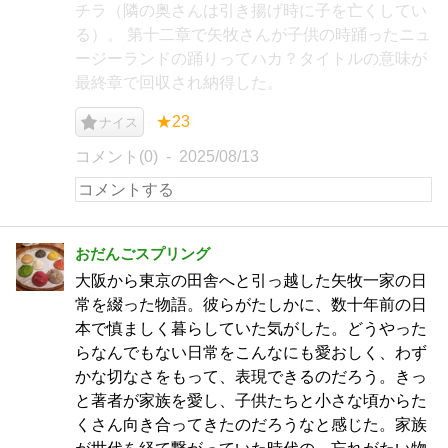
チラ（隣の奥さんは引き揚げ時に子を亡くしてい
る）。 第十二章で矢牧さんが子供の時踊ったニュ
ージーランドの踊りってハカ？タイトルの意味が
最終章で回収され納得した。
★23
ナイス
コメント(0)
2025/08/13
おだんごスプリング
大阪から東京の田舎へと引っ越した矢牧一家の日
常を綴った物語。彼らがたしかに、数十年前の日
本で慎ましく暮らしていた気がした。どうやった
らなんでもない日常をこんなにも愛おしく、わず
かな切なさをもって、表現できるのだろう。きっ
と著者が家族を愛し、子供たちと小さな頃からた
くさん向き合ってきたのだろうなと感じた。家族