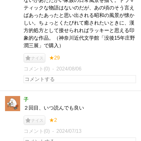
ないがあたたかい家族の日常風景を描く。ドラマ
ティックな物語はないのだが、あの頃のそう言え
ばあったあったと思い出される昭和の風景が懐か
しい。ちょっとくたびれて癒されたいときに、漢
方的処方として接せられればラッキーと思える印
象的な作品。（神奈川近代文学館「没後15年庄野
潤三展」で購入）
★29
ナイス
コメント(0)
2024/08/06
子
２回目、いつ読んでも良い
★2
ナイス
コメント(0)
2024/07/13