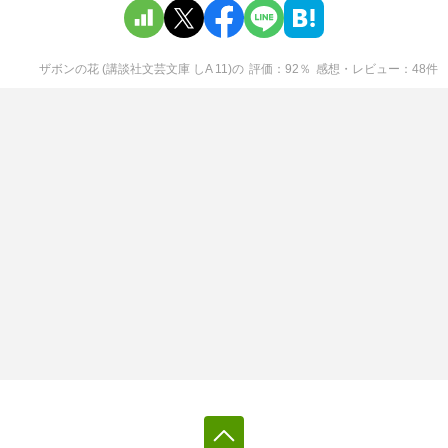
ザボンの花 (講談社文芸文庫 しA 11)
の
評価
92
％
感想・レビュー
48
件