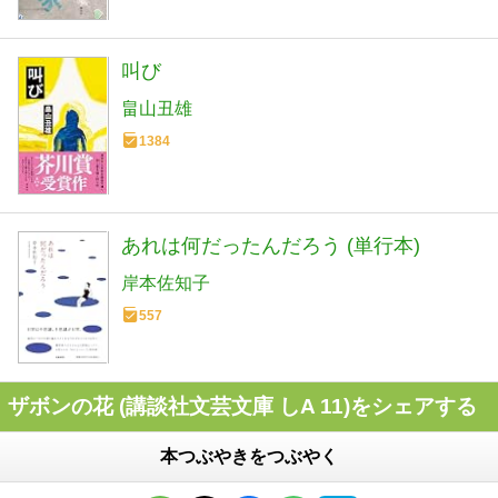
叫び
畠山丑雄
1384
あれは何だったんだろう (単行本)
岸本佐知子
557
ザボンの花 (講談社文芸文庫 しA 11)をシェアする
本つぶやきをつぶやく