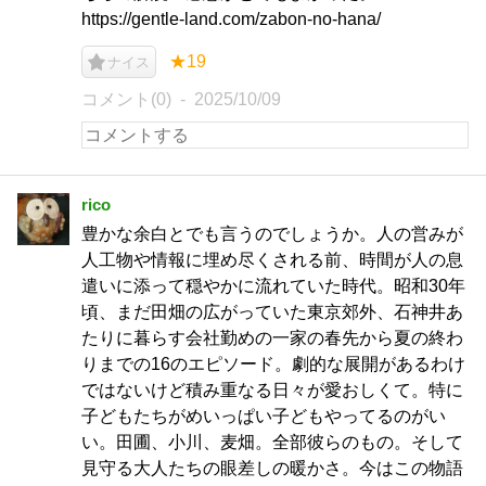
https://gentle-land.com/zabon-no-hana/
★19
ナイス
コメント(0)
2025/10/09
rico
豊かな余白とでも言うのでしょうか。人の営みが
人工物や情報に埋め尽くされる前、時間が人の息
遣いに添って穏やかに流れていた時代。昭和30年
頃、まだ田畑の広がっていた東京郊外、石神井あ
たりに暮らす会社勤めの一家の春先から夏の終わ
りまでの16のエピソード。劇的な展開があるわけ
ではないけど積み重なる日々が愛おしくて。特に
子どもたちがめいっぱい子どもやってるのがい
い。田圃、小川、麦畑。全部彼らのもの。そして
見守る大人たちの眼差しの暖かさ。今はこの物語