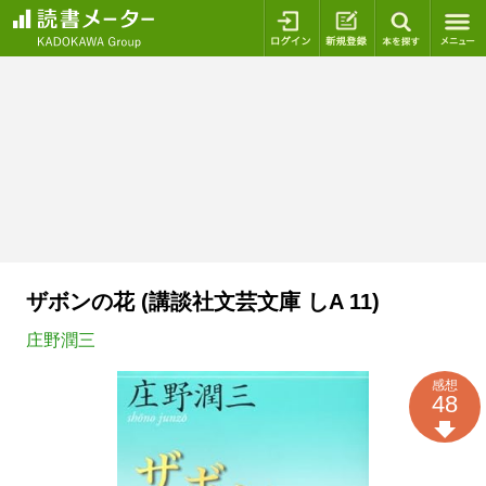
ログイン
新規登録
本を探
ザボンの花 (講談社文芸文庫 しA 11)
庄野潤三
感想
48