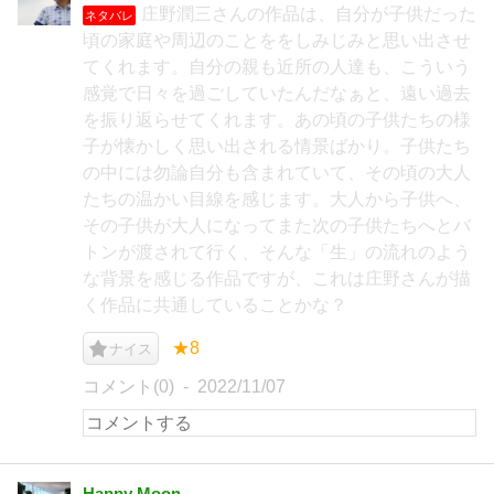
庄野潤三さんの作品は、自分が子供だった
ネタバレ
頃の家庭や周辺のことををしみじみと思い出させ
てくれます。自分の親も近所の人達も、こういう
感覚で日々を過ごしていたんだなぁと、遠い過去
を振り返らせてくれます。あの頃の子供たちの様
子が懐かしく思い出される情景ばかり。子供たち
の中には勿論自分も含まれていて、その頃の大人
たちの温かい目線を感じます。大人から子供へ、
その子供が大人になってまた次の子供たちへとバ
トンが渡されて行く、そんな「生」の流れのよう
な背景を感じる作品ですが、これは庄野さんが描
く作品に共通していることかな？
★8
ナイス
コメント(0)
2022/11/07
Happy Moon