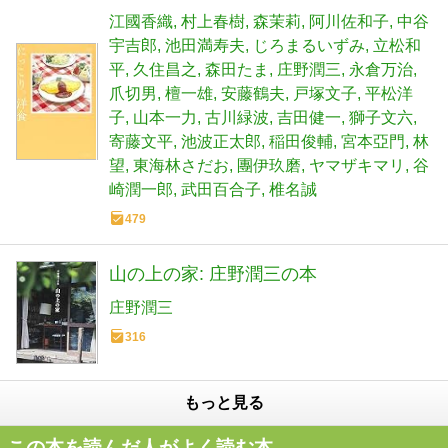
江國香織
村上春樹
森茉莉
阿川佐和子
中谷
宇吉郎
池田満寿夫
じろまるいずみ
立松和
平
久住昌之
森田たま
庄野潤三
永倉万治
爪切男
檀一雄
安藤鶴夫
戸塚文子
平松洋
子
山本一力
古川緑波
吉田健一
獅子文六
寄藤文平
池波正太郎
稲田俊輔
宮本亞門
林
望
東海林さだお
團伊玖磨
ヤマザキマリ
谷
崎潤一郎
武田百合子
椎名誠
479
山の上の家: 庄野潤三の本
庄野潤三
316
もっと見る
この本を読んだ人がよく読む本