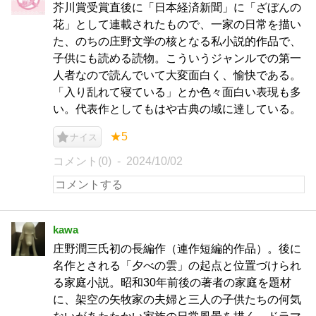
芥川賞受賞直後に「日本経済新聞」に「ざぼんの
花」として連載されたもので、一家の日常を描い
た、のちの庄野文学の核となる私小説的作品で、
子供にも読める読物。こういうジャンルでの第一
人者なので読んでいて大変面白く、愉快である。
「入り乱れて寝ている」とか色々面白い表現も多
い。代表作としてもはや古典の域に達している。
★5
ナイス
コメント(0)
2024/10/02
kawa
庄野潤三氏初の長編作（連作短編的作品）。後に
名作とされる「夕べの雲」の起点と位置づけられ
る家庭小説。昭和30年前後の著者の家庭を題材
に、架空の矢牧家の夫婦と三人の子供たちの何気