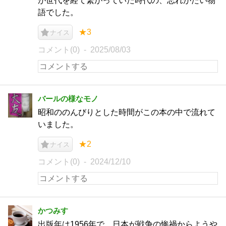
が世代を経て繋がっていた時代の、忘れがたい物
語でした。
★3
ナイス
コメント(0)
2025/08/03
バールの様なモノ
昭和ののんびりとした時間がこの本の中で流れて
いました。
★2
ナイス
コメント(0)
2024/12/10
かつみす
出版年は1956年で、日本が戦争の惨禍からようや