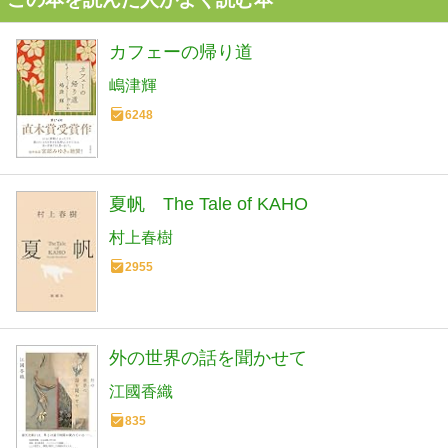
カフェーの帰り道
嶋津輝
6248
夏帆 The Tale of KAHO
村上春樹
2955
外の世界の話を聞かせて
江國香織
835