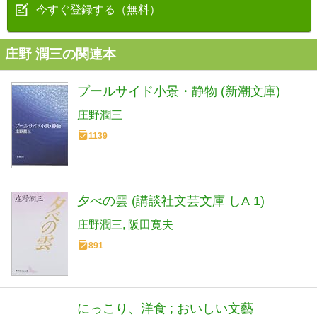
今すぐ登録する（無料）
庄野 潤三の関連本
プールサイド小景・静物 (新潮文庫)
庄野潤三
1139
夕べの雲 (講談社文芸文庫 しA 1)
庄野潤三
阪田寛夫
891
にっこり、洋食 ; おいしい文藝