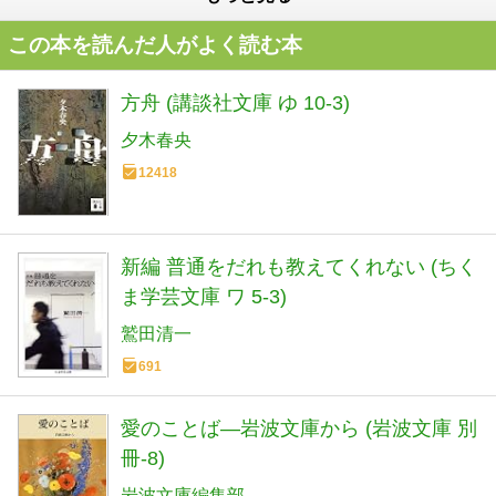
この本を読んだ人がよく読む本
方舟 (講談社文庫 ゆ 10-3)
夕木春央
12418
新編 普通をだれも教えてくれない (ちく
ま学芸文庫 ワ 5-3)
鷲田清一
691
愛のことば―岩波文庫から (岩波文庫 別
冊-8)
岩波文庫編集部