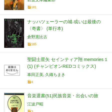
181
ナッハツェーラーの城-或いは最後の
〈奇書〉 (単行本)
倉野憲比古
185
聖闘士星矢 セインティア翔 memories 1
(1) (チャンピオンREDコミックス)
車田正美
久織ちまき
4
音楽選書(51)民族音楽・出会いの旅
江波戸昭
3