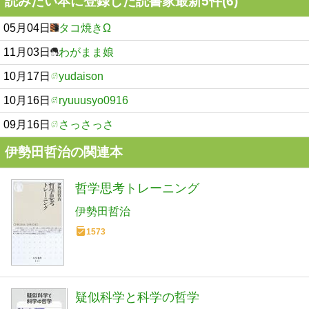
読みたい本に登録した読書家最新5件(6)
05月04日
タコ焼きΩ
11月03日
わがまま娘
10月17日
yudaison
10月16日
ryuuusyo0916
09月16日
さっさっさ
伊勢田哲治の関連本
哲学思考トレーニング
伊勢田哲治
1573
疑似科学と科学の哲学