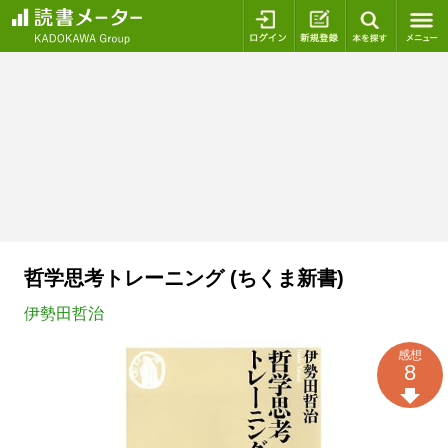
ログイン
新規登録
本を探
哲学思考トレーニング (ちくま新書)
伊勢田哲治
感想
8