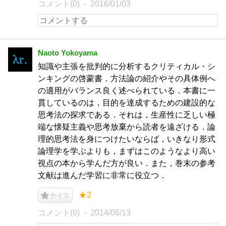
コメント(0)
2016/01/03
Naoto Yokoyama
知識や主張を批判的に分析するクリティカル・シ
ンキングの啓蒙書．方法論の紹介やその具体例へ
の適用がバランス良く述べられている．本書に一
貫しているのは，目的を達成するための建設的な
思考法の探求である．それは，生産性に乏しい極
端な懐疑主義や思考放棄から読者を遠ざける．論
理的思考法を身につけたいならば，いきなり形式
論理学を学ぶよりも，まずはこのようなより高い
視点の本から学んだ方が良い．また，巻末の参考
文献は進んだ学習に非常に役立つ．
★2
ナイス
コメント(0)
2014/06/13