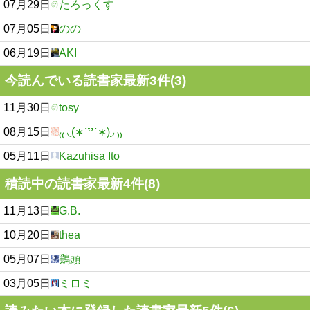
07月29日
たろっくす
07月05日
のの
06月19日
AKI
今読んでいる読書家最新3件(3)
11月30日
tosy
08月15日
₍₍ ◟(∗ˊ꒵ˋ∗)◞ ₎₎
05月11日
Kazuhisa Ito
積読中の読書家最新4件(8)
11月13日
G.B.
10月20日
thea
05月07日
鶏頭
03月05日
ミロミ