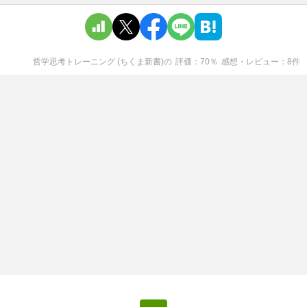
哲学思考トレーニング (ちくま新書)
の
評価
70
％
感想・レビュー
8
件