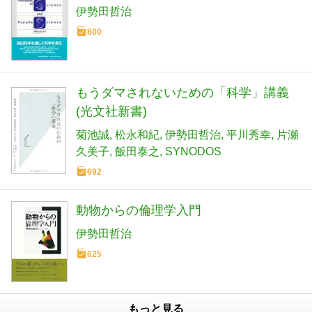
伊勢田哲治
800
もうダマされないための「科学」講義
(光文社新書)
菊池誠
松永和紀
伊勢田哲治
平川秀幸
片瀬
久美子
飯田泰之
SYNODOS
692
動物からの倫理学入門
伊勢田哲治
625
もっと見る