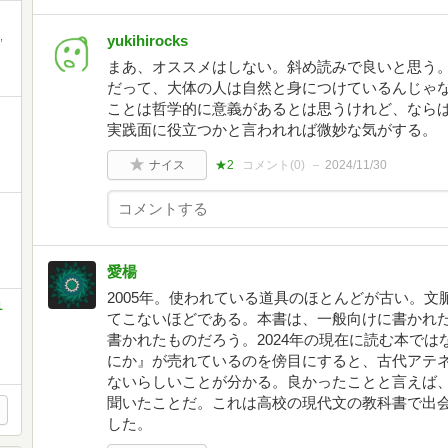
,
yukihirocks
まあ、オススメはしない。斜め読みで良いと思う
だって、大体の人は自然と身につけているんじゃ
ことは哲学的に意義があるとは思うけれど、なら
実践面に役立つかと言われれば微妙な気がする。
ナイス
★2
コメント(
0
)
2024/11/30
愛楊
2005年。使われている道具のほとんどが古い。
１
てこないほどである。本書は、一般向けに書かれ
書かれたものだろう。2024年の現在に読む本で
にか』が売れているのを傍目にすると、古代アテ
ないらしいことが分かる。良かったことと言えば
聞いたことだ。これは高校の現代文の教科書で出
した。