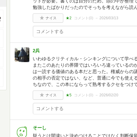
ットが必要。書くのは自分のため。頭の中が整理でき
勉強したばかりだったのでそっちを考えながら読
ナイス
★2
コメント(
0
)
2026/03/13
2兵
いわゆるクリティカル・シンキングについて学べる
またこのあたりの界隈ではいろいろ違っているのか
は一読する価値のある本だと思った。権威からの
の相手の否定ではない、など、普通に今でも使え
ちなので、この本にならって熟考するクセをつけ
ナイス
★5
コメント(
0
)
2026/02/20
そーし
疑うとは間違いと決めつけることではなく判断保留