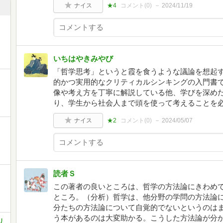
ナイス
★4
コメント(
0
)
2024/11/19
イ
いちはやきみやび
「哲学思考」というと霞を食うような議論を想起
的かつ実用的なクリティカルシンキングの入門書
像や考え方を丁寧に解説している他、学びを深め
り、学生から社会人まで頭を使って考えることを
ナイス
★2
コメント(
0
)
2024/05/07
読者Ｓ
この著者の良いところは、哲学の方法論にきわめ
ところ。（分析）哲学は、他分野の学問の方法論
分たちの方法論について自覚的でないというのは
う本があるのは大変助かる。こうした方法論が分
リ