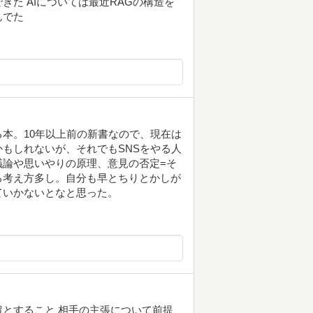
た AIについては最近RAGの構造を
んでた
本。10年以上前の新書なので、現在は
もしれないが、それでもSNSをやる人
議論や思いやりの原理、意見の否定=そ
る考え方多し。自分も早とちりとかしが
ていかないとなと思った。
とすること 相手の主張について前提