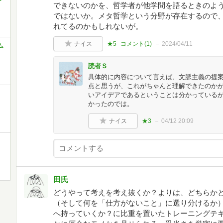
できないのかを、哲学者が他学問を語るときのよ
ではないか。メタ哲学という分野が存在するので
れてるのかもしれないが。
ナイス
★5
コメント(
1
)
2024/04/11
ム
読者Ｓ
具体的に内容について言えば、文脈主義の提
点と思うが、これがちゃんと理解できたのか
いアイデアであるということは分かっているが
かったのでは。
ナイス
★3
04/12 20:09
田氏
どうやって考えを考え抜くか？よりは、どちらか
（そして何を「仕方がないこと」に選り分けるか
へ持っていくか？に比重を置いたトレーニングテ