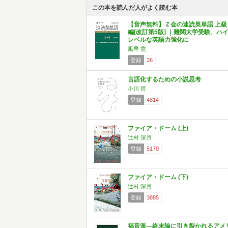
この本を読んだ人がよく読む本
【音声無料】Ｚ会の速読英単語 上級
編[改訂第5版] ｜難関大学受験、ハ
レベルな英語力強化に
風早 寛
登録
26
言語化するための小説思考
小川 哲
登録
4814
ファイア・ドーム (上)
辻村 深月
登録
5170
ファイア・ドーム (下)
辻村 深月
登録
3885
福音派―終末論に引き裂かれるアメ