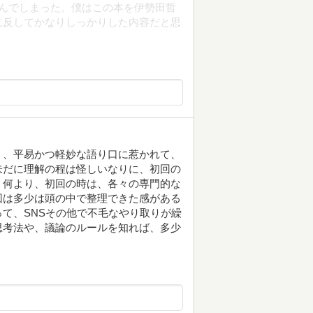
んでしまった。僕はこの本を伊勢田哲
に反してかなりしっかりした内容だと思
く、平易かつ軽妙な語り口に惹かれて、
未だに理解の程は怪しいなりに、初回の
。何より、初回の時は、各々の専門的な
回は多少は頭の中で整理できた感がある
て、SNSその他で不毛なやり取りが繰
思考法や、議論のルールを知れば、多少