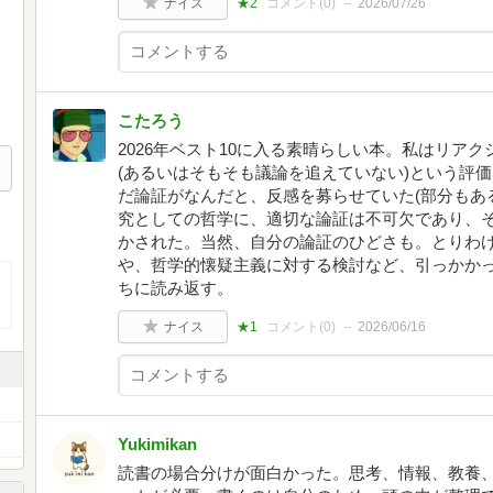
ナイス
★2
コメント(
0
)
2026/07/26
こたろう
2026年ベスト10に入る素晴らしい本。私はリア
(あるいはそもそも議論を追えていない)という評
だ論証がなんだと、反感を募らせていた(部分もあ
究としての哲学に、適切な論証は不可欠であり、
かされた。当然、自分の論証のひどさも。とりわ
や、哲学的懐疑主義に対する検討など、引っかか
ちに読み返す。
ナイス
★1
コメント(
0
)
2026/06/16
Yukimikan
読書の場合分けが面白かった。思考、情報、教養、