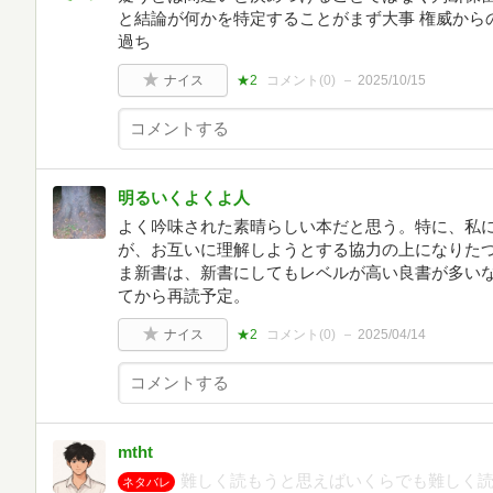
と結論が何かを特定することがまず大事 権威からの
過ち
ナイス
★2
コメント(
0
)
2025/10/15
明るいくよくよ人
よく吟味された素晴らしい本だと思う。特に、私
が、お互いに理解しようとする協力の上になりたつ
ま新書は、新書にしてもレベルが高い良書が多いな
てから再読予定。
ナイス
★2
コメント(
0
)
2025/04/14
mtht
難しく読もうと思えばいくらでも難しく
ネタバレ