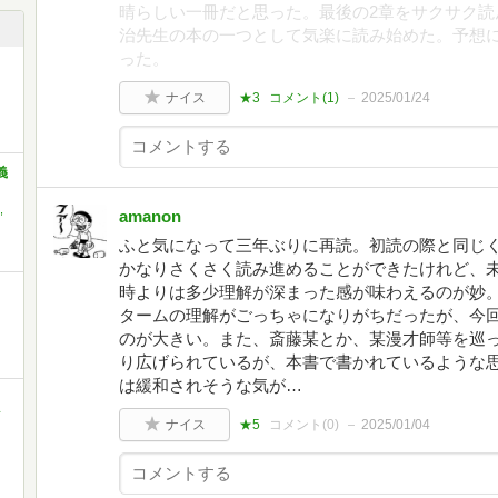
晴らしい一冊だと思った。最後の2章をサクサク読
治先生の本の一つとして気楽に読み始めた。予想
った。
ナイス
★3
コメント(
1
)
2025/01/24
義
,
amanon
ふと気になって三年ぶりに再読。初読の際と同じ
かなりさくさく読み進めることができたけれど、
時よりは多少理解が深まった感が味わえるのが妙
タームの理解がごっちゃになりがちだったが、今
のが大きい。また、斎藤某とか、某漫才師等を巡っ
り広げられているが、本書で書かれているような
は緩和されそうな気が…
ク
ナイス
★5
コメント(
0
)
2025/01/04