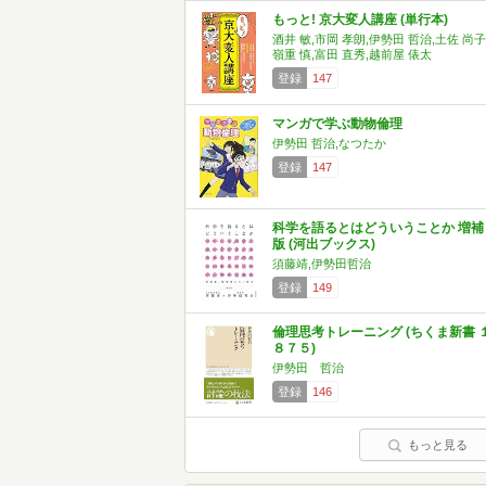
もっと! 京大変人講座 (単行本)
酒井 敏,市岡 孝朗,伊勢田 哲治,土佐 尚子
嶺重 慎,富田 直秀,越前屋 俵太
登録
147
マンガで学ぶ動物倫理
伊勢田 哲治,なつたか
登録
147
科学を語るとはどういうことか 増補
版 (河出ブックス)
須藤靖,伊勢田哲治
登録
149
倫理思考トレーニング (ちくま新書 
８７５)
伊勢田 哲治
登録
146
もっと見る