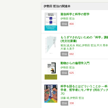
伊勢田 哲治の関連本
疑似科学と科学の哲学
伊勢田 哲治
登録
800
もうダマされないための「科学」講
(光文社新書)
菊池 誠,松永 和紀,伊勢田 哲治,平川 秀幸
片瀬 久美子
登録
692
動物からの倫理学入門
伊勢田 哲治
登録
625
科学を語るとはどういうことか ---科
学者、哲学者にモノ申す (河出ブッ
ス)
須藤 靖,伊勢田 哲治
登録
338