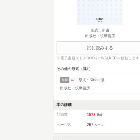
形式：新書
出版社：筑摩書房
試し読みする
※電子書籍ストアBOOK☆WALKERへ移動します
その他の形式（β版）
形式：Kindle版
登録
42
出版社：筑摩書房
本の詳細
登録数
1573
登録
ページ数
267
ページ