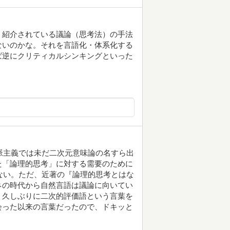
。紹介されている議論（思考法）の手法
ないのかな。それを言語化・体系化する
ば逆にクリティカルシンキングといった
文脈主義では未だ二次元意味論の名すら出
た「論理的思考」に対する需要のために
はない。ただ、近著の『論理的思考とはな
ネの時代から自然言語は議論に向いてい
、久しぶりに二次的評価語という言葉を
会った以来の言葉だったので、ドキッと