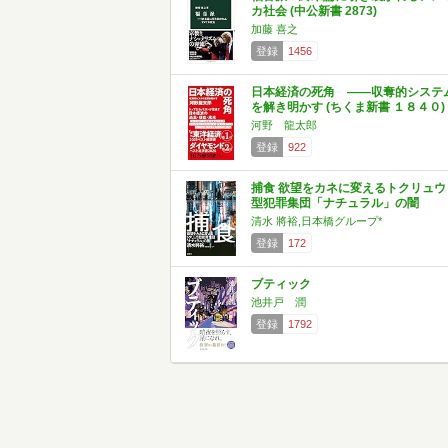
カ社会 (中公新書 2873)
加藤 喜之
登録
1456
日本経済の死角 ――収奪的システ
を解き明かす (ちくま新書 １８４０)
河野 龍太郎
登録
922
捕食 欲望をカネに変えるトクリュウ
型犯罪集団「ナチュラル」の闇
清水 將裕,日本橋グループ*
登録
172
ブティック
池井戸 潤
登録
1792