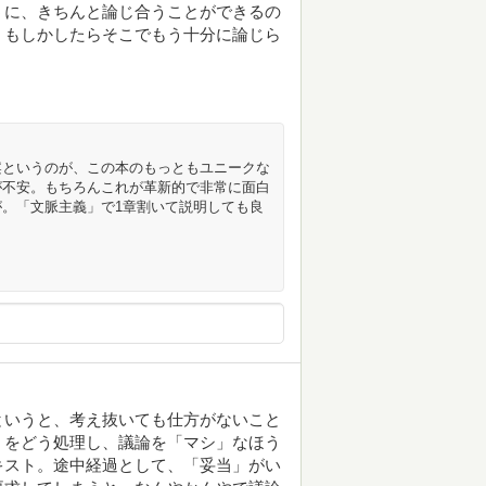
うに、きちんと論じ合うことができるの
、もしかしたらそこでもう十分に論じら
案というのが、この本のもっともユニークな
が不安。もちろんこれが革新的で非常に面白
。「文脈主義」で1章割いて説明しても良
というと、考え抜いても仕方がないこと
）をどう処理し、議論を「マシ」なほう
キスト。途中経過として、「妥当」がい