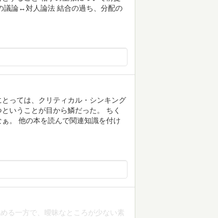
議論↔︎対人論法 結合の過ち、分配の
にとっては、クリティカル・シンキング
ということが目から鱗だった。 ちく
ぁ。 他の本を読んで関連知識を付け
読める一方で、曖昧なところが少ない素