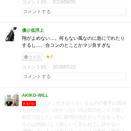
コメント(0)
2019/06/05
優@低浮上
翔がよめない…。何もない風なのに急にでれたり
するし…。合コンのとことかマジ良すぎな
★4
ナイス
コメント(0)
2018/07/22
AKIKO-WILL
レンタ：付き合っているものの相手の気持
ネタバレ
ちがいまひとつ分からないのは気のせい？？同じ
部活で話したいのに顧問の先生から付き合ってい
るのは内緒にして欲しいと言われて、話せない。