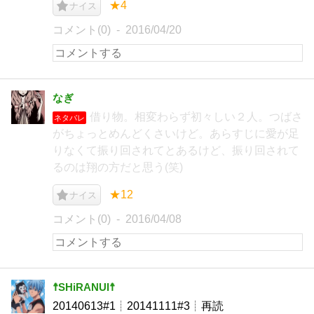
★4
ナイス
コメント(0)
2016/04/20
なぎ
借り物。相変わらず初々しい２人。つばさ
ネタバレ
がちょっとめんどくさいけど。あらすじに愛が足
りなくて振り回されてとあるけど、振り回されて
るのは翔の方だと思う(笑)
★12
ナイス
コメント(0)
2016/04/08
☨SHiRANUI☨
20140613#1┊20141111#3┊再読