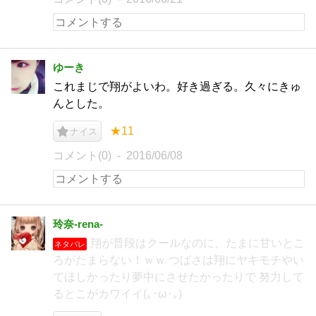
ゆーき
これまじで翔がよいわ。好き過ぎる。久々にきゅ
んとした。
★11
ナイス
コメント(0)
2016/06/08
玲奈-rena-
翔が普段はクールなのに、たまに甘いとこ
ネタバレ
ろがたまらない！ｗｗ つばさは翔にヤキモチやい
てほしかったり夢中にさせたかったりで 努力して
るとこがカワイイ(｡･ω･｡)