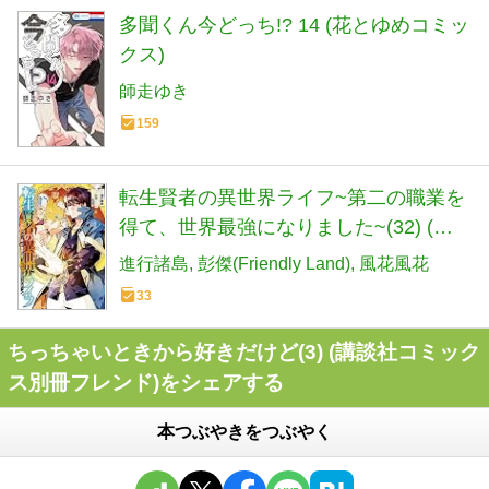
多聞くん今どっち!? 14 (花とゆめコミッ
クス)
師走ゆき
159
転生賢者の異世界ライフ~第二の職業を
得て、世界最強になりました~(32) (ガ
ンガンコミックスUP!)
進行諸島
彭傑(Friendly Land)
風花風花
33
ちっちゃいときから好きだけど(3) (講談社コミック
ス別冊フレンド)をシェアする
本つぶやきをつぶやく