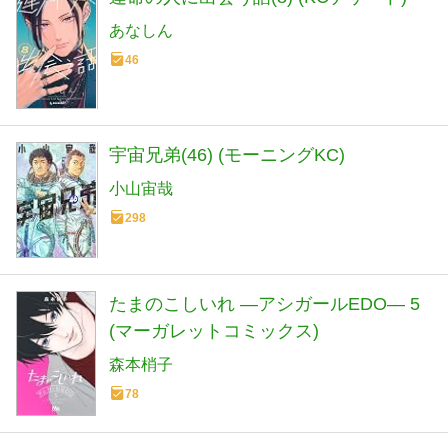
あなしん
46
宇宙兄弟(46) (モーニングKC)
小山宙哉
298
たまのこしいれ ―アシガールEDO― 5
(マーガレットコミックス)
森本梢子
78