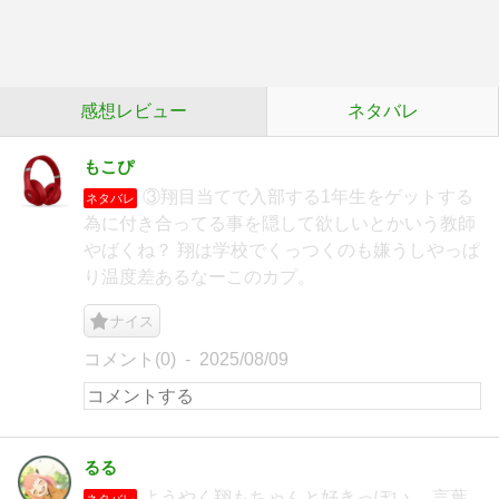
感想レビュー
ネタバレ
もこぴ
③翔目当てで入部する1年生をゲットする
ネタバレ
為に付き合ってる事を隠して欲しいとかいう教師
やばくね？ 翔は学校でくっつくのも嫌うしやっぱ
り温度差あるなーこのカプ。
ナイス
コメント(0)
2025/08/09
るる
ようやく翔もちゃんと好きっぽい。 言葉
ネタバレ