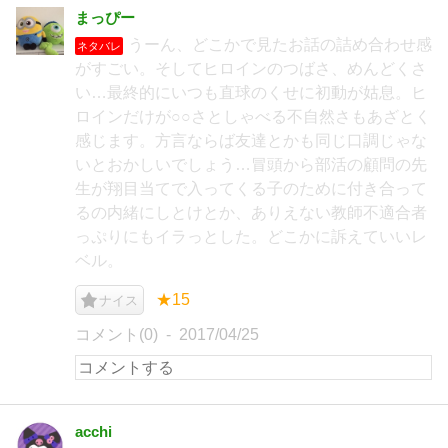
まっぴー
うーん、どこかで見たお話の詰め合わせ感
ネタバレ
がすごい。そしてヒロインのつばさ、めんどくさ
い…最終的にいつも直球のくせに初動が姑息。ヒ
ロインだけが○○さとしゃべる不自然さもあざとく
感じます。方言ならば友達とかも同じ口調じゃな
いとおかしいでしょう…冒頭から部活の顧問の先
生が翔目当てで入ってくる子のために付き合って
るの内緒にしとけとか、ありえない教師不適合者
っぷりにもイラっとした。どこかに訴えていいレ
ベル。
★15
ナイス
コメント(0)
2017/04/25
acchi