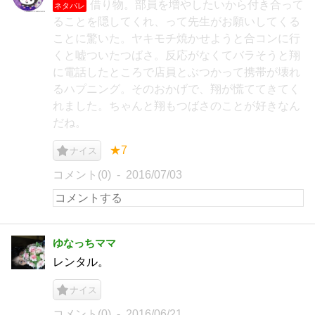
借り物。部員を増やしたいから付き合って
ネタバレ
ることを隠してくれ、って先生がお願いしてくる
ことに驚いた。ヤキモチ焼かせようと合コンに行
くと嘘ついたつばさ。反応がなくてバラそうと翔
に電話したところで店員とぶつかって携帯が壊れ
るハプニング。そのおかげで、翔が慌ててきてく
れました。ちゃんと翔もつばさのことが好きなん
だね。
★7
ナイス
コメント(0)
2016/07/03
ゆなっちママ
レンタル。
ナイス
コメント(0)
2016/06/21