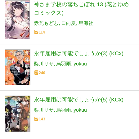
神さま学校の落ちこぼれ 13 (花とゆめ
コミックス)
赤瓦もどむ
日向夏
星海社
114
永年雇用は可能でしょうか(3) (KCx)
梨川リサ
烏羽雨
yokuu
240
永年雇用は可能でしょうか(5) (KCx)
梨川リサ
烏羽雨
yokuu
143