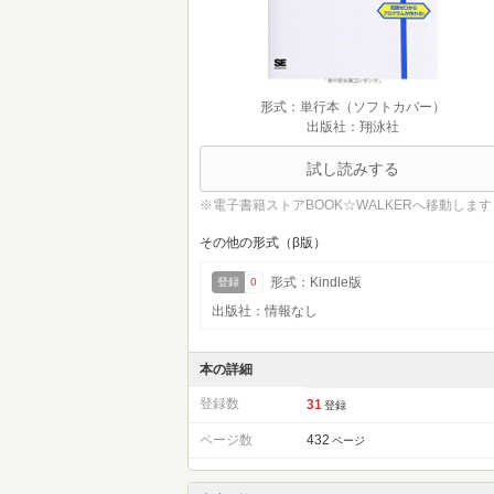
形式：単行本（ソフトカバー）
出版社：翔泳社
試し読みする
※電子書籍ストアBOOK☆WALKERへ移動します
その他の形式（β版）
形式：Kindle版
登録
0
出版社：情報なし
本の詳細
登録数
31
登録
ページ数
432
ページ