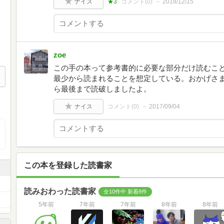
ナイス
★3
コメント(
0
)
2018/12/15
zoe
この手の本って参考書的に必要な部分だけ読むこ
最少から読まれることを想定している。おかげさ
ら最後まで読破しましたよ。
ナイス
コメント(
0
)
2017/09/04
この本を登録した読書家
読みおわった読書家
全10件中 新着8件
5年前
7年前
7年前
8年前
8年前