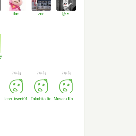
tkm
zoe
紗々
y
7年前
7年前
7年前
leon_tweet01
Takahito Ito
Masaru Kamata