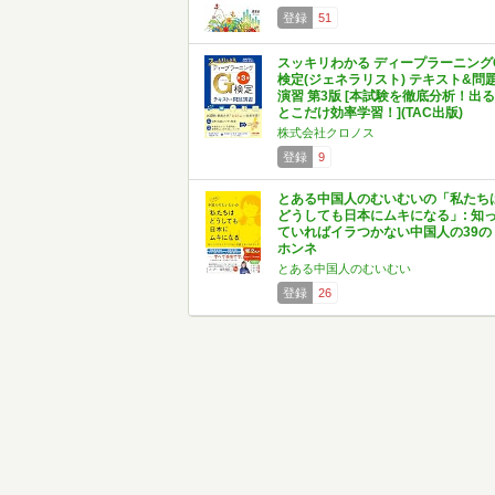
登録
51
スッキリわかる ディープラーニング
検定(ジェネラリスト) テキスト&問
演習 第3版 [本試験を徹底分析！出る
とこだけ効率学習！](TAC出版)
株式会社クロノス
登録
9
とある中国人のむいむいの「私たち
どうしても日本にムキになる」: 知
ていればイラつかない中国人の39の
ホンネ
とある中国人のむいむい
登録
26