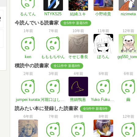
るんてん
NTYK525
結綺ユキ
小野靖貴
nizimeta
今読んでいる読書家
全5件中 新着5件
1年前
7年前
10年前
11年前
12年前
ken
もももちやん
そせじ番長
ぽろん
gq550_tom
積読中の読書家
全11件中 新着8件
2年前
3年前
4年前
6年前
6年前
jumpei kurata
河堀口はしうど
熊鍋鴨葱
Yuko Fukumoto
繭
読みたい本に登録した読書家
全5件中 新着5件
6年前
7年前
8年前
8年前
12年前