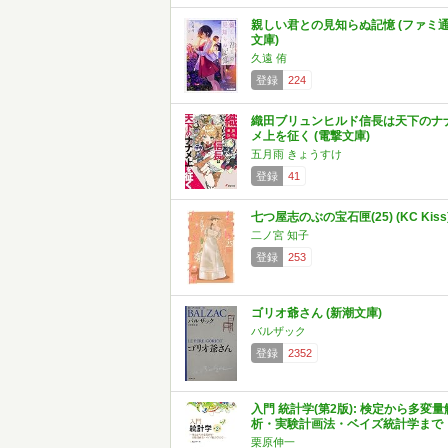
親しい君との見知らぬ記憶 (ファミ
文庫)
久遠 侑
登録
224
織田ブリュンヒルド信長は天下のナ
メ上を征く (電撃文庫)
五月雨 きょうすけ
登録
41
七つ屋志のぶの宝石匣(25) (KC Kiss
二ノ宮 知子
登録
253
ゴリオ爺さん (新潮文庫)
バルザック
登録
2352
入門 統計学(第2版): 検定から多変量
析・実験計画法・ベイズ統計学まで
栗原伸一