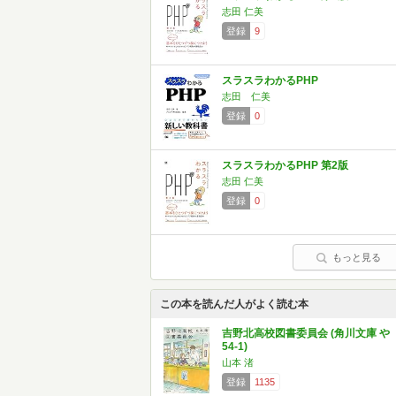
志田 仁美
登録
9
スラスラわかるPHP
志田 仁美
登録
0
スラスラわかるPHP 第2版
志田 仁美
登録
0
もっと見る
この本を読んだ人がよく読む本
吉野北高校図書委員会 (角川文庫 や
54-1)
山本 渚
登録
1135