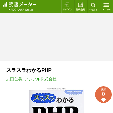
ログイン
新規登録
本を探
スラスラわかるPHP
志田仁美
,
アシアル株式会社
感想
0