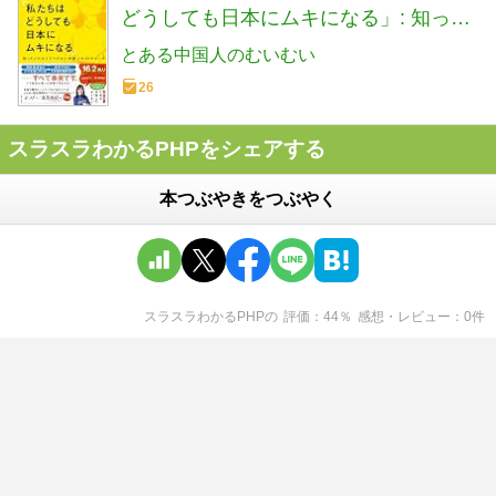
どうしても日本にムキになる」: 知って
いればイラつかない中国人の39のホン
とある中国人のむいむい
ネ
26
スラスラわかるPHPをシェアする
本つぶやきをつぶやく
スラスラわかるPHP
の
評価
44
％
感想・レビュー
0
件