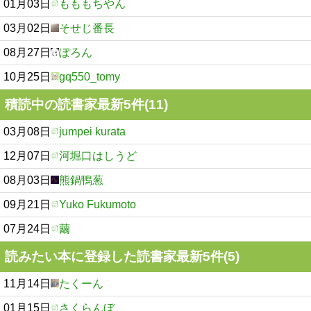
01月03日
もももちやん
03月02日
そせじ番長
08月27日
ぽろん
10月25日
gq550_tomy
積読中の読書家最新5件(11)
03月08日
jumpei kurata
12月07日
河堀口はしうど
08月03日
熊鍋鴨葱
09月21日
Yuko Fukumoto
07月24日
繭
読みたい本に登録した読書家最新5件(5)
11月14日
たくーん
01月15日
さくらんぼ