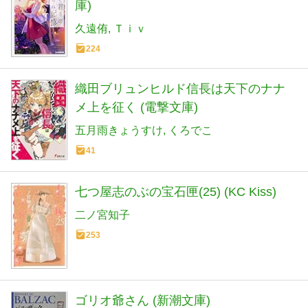
庫)
久遠侑
Ｔｉｖ
224
織田ブリュンヒルド信長は天下のナナ
メ上を征く (電撃文庫)
五月雨きょうすけ
くろでこ
41
七つ屋志のぶの宝石匣(25) (KC Kiss)
二ノ宮知子
253
ゴリオ爺さん (新潮文庫)