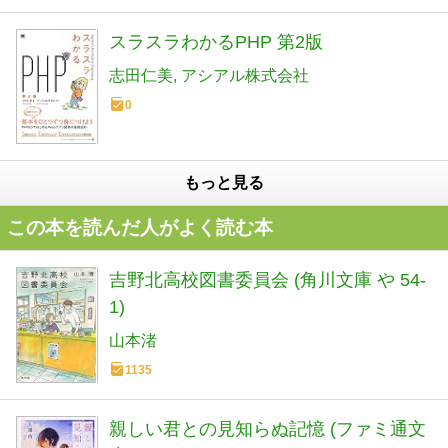
スラスラわかるPHP 第2版
志田仁美
アシアル株式会社
0
もっと見る
この本を読んだ人がよく読む本
吉野北高校図書委員会 (角川文庫 や 54-
1)
山本渚
1135
親しい君との見知らぬ記憶 (ファミ通文