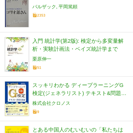
バルザック
平岡篤頼
2353
入門 統計学(第2版): 検定から多変量解
析・実験計画法・ベイズ統計学まで
栗原伸一
51
スッキリわかる ディープラーニングG
検定(ジェネラリスト) テキスト&問題演
習 第3版 [本試験を徹底分析！出るとこ
株式会社クロノス
だけ効率学習！](TAC出版)
9
とある中国人のむいむいの「私たちは