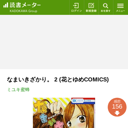
ログイン
新規登録
本を探
なまいきざかり。 2 (花とゆめCOMICS)
ミユキ蜜蜂
感想
156