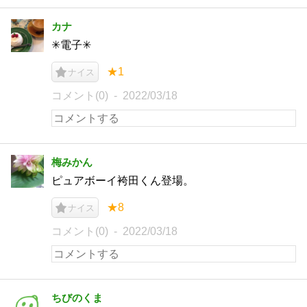
カナ
✳︎電子✳︎
★1
ナイス
コメント(0)
2022/03/18
梅みかん
ピュアボーイ袴田くん登場。
★8
ナイス
コメント(0)
2022/03/18
ちびのくま