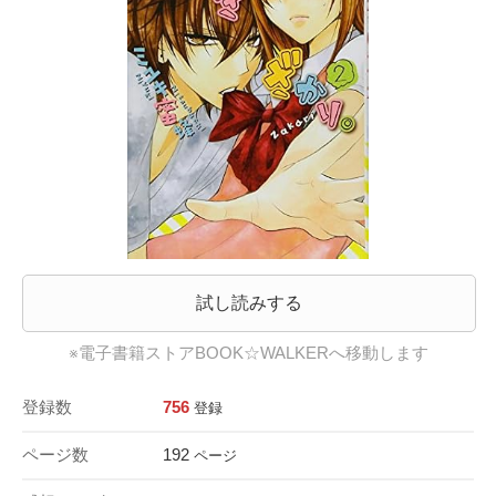
試し読みする
※電子書籍ストアBOOK☆WALKERへ移動します
登録数
756
登録
ページ数
192
ページ