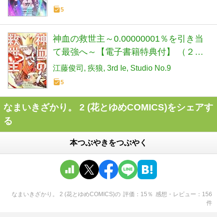
5
神血の救世主～0.00000001％を引き当
て最強へ～【電子書籍特典付】 （２
０） (Studio No.9)
江藤俊司
疾狼
3rd Ie
Studio No.9
5
なまいきざかり。 2 (花とゆめCOMICS)をシェアす
る
本つぶやきをつぶやく
なまいきざかり。 2 (花とゆめCOMICS)
の
評価
15
％
感想・レビュー
156
件