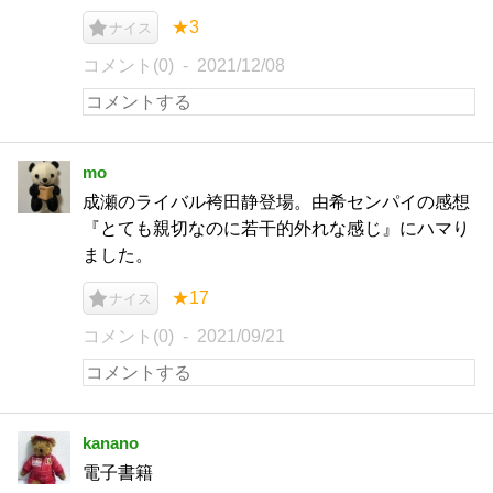
★3
ナイス
コメント(0)
2021/12/08
mo
成瀬のライバル袴田静登場。由希センパイの感想
『とても親切なのに若干的外れな感じ』にハマり
ました。
★17
ナイス
コメント(0)
2021/09/21
kanano
電子書籍