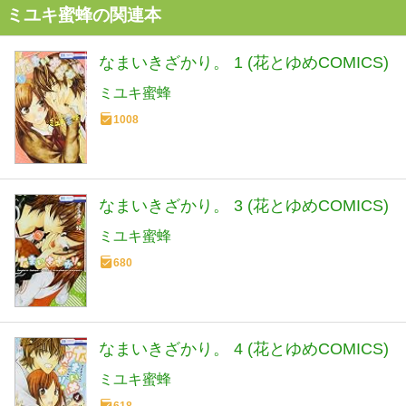
ミユキ蜜蜂の関連本
なまいきざかり。 1 (花とゆめCOMICS)
ミユキ蜜蜂
1008
なまいきざかり。 3 (花とゆめCOMICS)
ミユキ蜜蜂
680
なまいきざかり。 4 (花とゆめCOMICS)
ミユキ蜜蜂
618