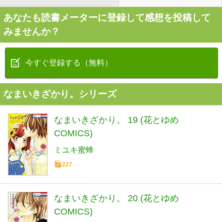
あなたも読書メーターに登録して感想を投稿して
みませんか？
今すぐ登録する（無料）
なまいきざかり。シリーズ
なまいきざかり。 19 (花とゆめ
COMICS)
ミユキ蜜蜂
227
なまいきざかり。 20 (花とゆめ
COMICS)