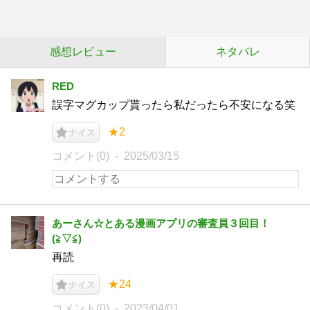
感想レビュー
ネタバレ
RED
誤字マグカップ貰ったら私だったら不安になる笑
★2
ナイス
コメント(0)
2025/03/15
あーさん☆とある漫画アプリの審査員３回目！
(⁠≧⁠▽⁠≦⁠)
再読
★24
ナイス
コメント(0)
2023/04/01