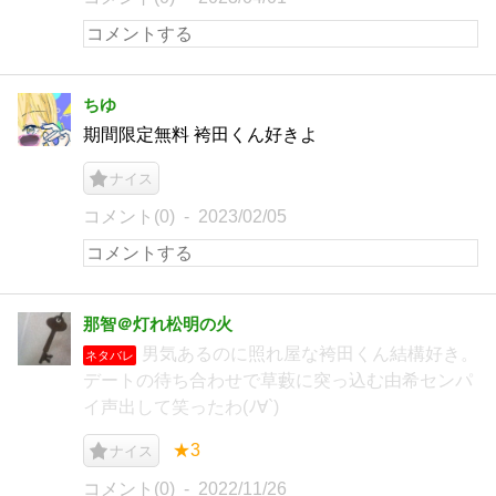
ちゆ
期間限定無料 袴田くん好きよ
ナイス
コメント(0)
2023/02/05
那智＠灯れ松明の火
男気あるのに照れ屋な袴田くん結構好き。
ネタバレ
デートの待ち合わせで草藪に突っ込む由希センパ
イ声出して笑ったわ(ﾉ∀`)
★3
ナイス
コメント(0)
2022/11/26