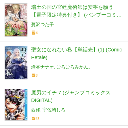
瑞土の国の宮廷魔術師は安寧を願う
【電子限定特典付き】 (バンブーコミッ
クス Qpaコレクション)
蔓沢つた子
4
聖女になれない私【単話売】(1) (Comic
Petale)
蜂谷ナナオ
ごろごろみかん。
3
魔男のイチ 7 (ジャンプコミックス
DIGITAL)
西修
宇佐崎しろ
11