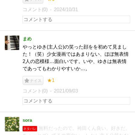
コメント(0)
2024/10/31
まめ
やっとゆき(主人公)の笑った顔をを初めて見まし
た！（笑）少女漫画ではあまりない、ほぼ無表情
2人の恋模様…面白いです。いや、ゆきは無表情
であってもわかりやすいか…。
★1
ナイス
コメント(0)
2021/09/03
sora
無料だったので。袴田くん良い。好きだ。
ネタバレ