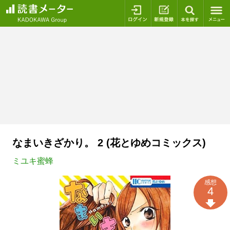
ログイン
新規登録
本を探
なまいきざかり。 2 (花とゆめコミックス)
ミユキ蜜蜂
感想
4