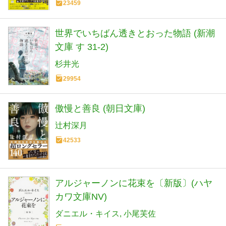
23459
世界でいちばん透きとおった物語 (新潮
文庫 す 31-2)
杉井光
29954
傲慢と善良 (朝日文庫)
辻村深月
42533
アルジャーノンに花束を〔新版〕(ハヤ
カワ文庫NV)
ダニエル・キイス
小尾芙佐