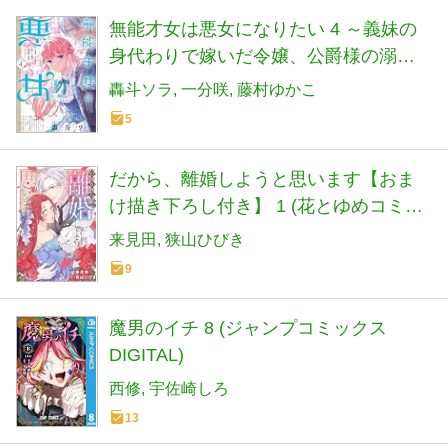
無能才女は悪女になりたい 4 ～義妹の
身代わりで嫁いだ令嬢、公爵様の溺愛
に気づかない～ (ＦＬＯＳ ＣＯＭＩＣ)
轟斗ソラ
一分咲
藤村ゆかこ
5
だから、離婚しようと思います【おま
け描き下ろし付き】 1 (花とゆめコミッ
クススペシャル)
来見田
狭山ひびき
9
魔男のイチ 8 (ジャンプコミックス
DIGITAL)
西修
宇佐崎しろ
13