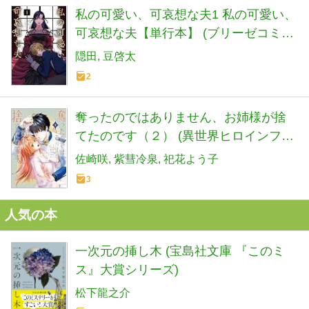
私の可愛い、可哀想な夫1 私の可愛い、
可哀想な夫【単行本】 (ブリーゼコミッ
クス)
隠田
豆啓太
2
奪ったのではありません、お姉様が捨
てたのです（２） (異世界ヒロインファ
ンタジー)
佐崎咲
紫彗冷泉
祀花よう子
3
人気の本
一次元の挿し木 (宝島社文庫 『このミ
ス』大賞シリーズ)
松下龍之介