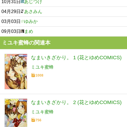
10月31日
あじつけ
04月29日
あさみん
03月03日
ゆみか
09月03日
まめ
ミユキ蜜蜂の関連本
なまいきざかり。 1 (花とゆめCOMICS)
ミユキ蜜蜂
1008
なまいきざかり。 2 (花とゆめCOMICS)
ミユキ蜜蜂
756