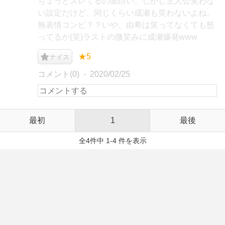
ちょっとズレてるの面白い。しかし主人公笑わな
い設定だけど、同じくらい成瀬も笑わないよね。
無表情コンビ？？いや、由希は笑ってなくても怒
ってるか(笑)ラストの微笑みに成瀬爆発www
★5
ナイス
コメント(0)
2020/02/25
最初
1
最後
全4件中 1-4 件を表示