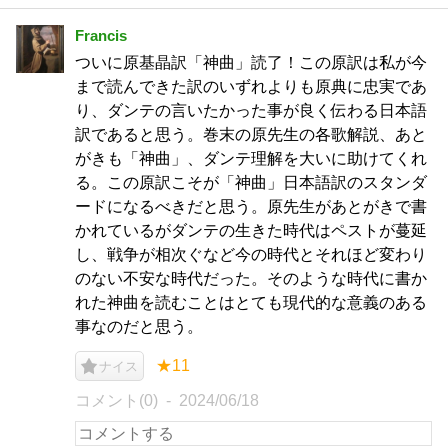
Francis
ついに原基晶訳「神曲」読了！この原訳は私が今
まで読んできた訳のいずれよりも原典に忠実であ
り、ダンテの言いたかった事が良く伝わる日本語
訳であると思う。巻末の原先生の各歌解説、あと
がきも「神曲」、ダンテ理解を大いに助けてくれ
る。この原訳こそが「神曲」日本語訳のスタンダ
ードになるべきだと思う。原先生があとがきで書
かれているがダンテの生きた時代はペストが蔓延
し、戦争が相次ぐなど今の時代とそれほど変わり
のない不安な時代だった。そのような時代に書か
れた神曲を読むことはとても現代的な意義のある
事なのだと思う。
★11
ナイス
コメント(0)
2024/06/18