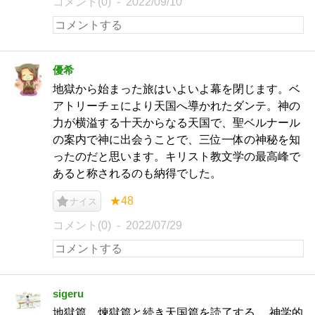
コメント(0)
2022/09/10
優希
地獄から始まった旅はいよいよ幕を閉じます。ベ
アトリーチェにより天国へ導かれたダンテ。神の
力が横溢する十天からなる天国で、聖ベルナール
の案内で神に出会うことで、三位一体の神秘を知
ったのだと思います。キリスト教文学の最高峰で
あると称されるのも納得でした。
★48
ナイス
コメント(0)
2022/07/29
sigeru
地獄篇、煉獄篇と続き天国篇を読了する。 神学的