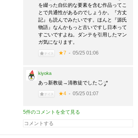
を綴った自伝的な要素を含む作品ってこ
とで共通性があるのでしょうか。『方丈
記』も読んでみたいです。ほんと『源氏
物語』なんかもっと古いですし日本って
すごいですよね。ダンテを引用したマン
ガ気になります。
★7
05/25 01:06
ナイス
kiyoka
あっ新教徒→清教徒でした ◟̽◞̽ ༘*
★4
05/25 01:07
ナイス
5件のコメントを全て見る