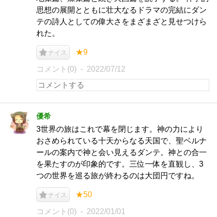
思想の展開とともに壮大なるドラマの完結にダン
テの詩人としての偉大さをまざまざと見せつけら
れた。
★9
ナイス
コメント(0)
2022/07/12
優希
3世界の旅はこれで幕を閉じます。神の力により
おさめられている十天からなる天国で、聖ベルナ
ールの案内で神と会い見えるダンテ。神との合一
を果たすのが印象的です。三位一体を直観し、3
つの世界を巡る旅が終わるのは大団円ですね。
★50
ナイス
コメント(0)
2022/01/01