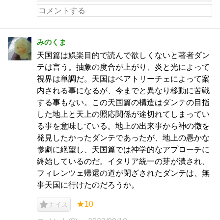
みのくま
天国篇は娯楽目的で読んで欲しくないと著者ダン
テは言う。抽象の度合が上がり、炎と光によって
視界は単調だ。天国はベアトリーチェによって案
内される事になるが、今までと異なり移動に苦戦
する事もない。この天国篇の構造はダンテの目指
した地上と天上の照応関係が途切れてしまってい
る事を意味している。地上の出来事から神の徴を
発見したかったダンテであったが、地上の愚かな
惨劇に絶望し、天国篇では神学的なアプローチに
終始しているのだ。イタリア統一の芽が潰され、
フィレンツェ帰還の道が閉ざされたダンテは、無
事天国に行けたのだろうか。
★10
ナイス