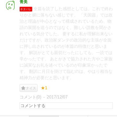
青美
全篇を読了した感想としては、これで終わ
ネタバレ
りかと腑に落ちない感じです。 「天国篇」では政
治と理論が中心となって構成されているため、物
語の展開を追うのではなく、難しい説教を聞かさ
れている気分でした。 要するに私が理解出来ない
だけですが、政治家ダンテの政治的な主張が全面
に押し出されているのが本篇の特徴だと思いま
す。 解説がとても親切だったにしても、一読では
辛かったです。 あとがきで協力された方やご家族
に誠実なお礼を述べているのが印象深かったで
す。 翻訳に月日を掛けて臨むのは、やはり相当な
精神力が必要だと思います。
★1
ナイス
コメント(0)
2017/12/07