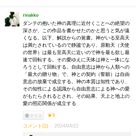
rinakko
ダンテの抱いた神の真理に近付くことへの絶望の
深さが、この作品を書かせたのかと思うと気が遠
くなる。以下、解説からの覚書。神がいる至高天
は満たされているので静謐であり、原動天（天使
の世界）は最も至高天に近いので神を最も欲し最
速で回転する。その愛ゆえに天体は神と一体にな
ろうとして回転する。自由意志は神から人類への
「最大の贈り物」で、神との契約（誓願）は自由
意志の放棄で成立する。神の本質は知性であり、
その知性による認識から自由意志による神への愛
がもたらされるとされ、その結果、天上と地上の
愛の照応関係が成立する
★9
ナイス
コメント(1)
2024/04/22