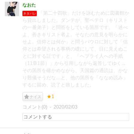
なおた
「第二十四歌」だけを詠むために図書館か
ネタバレ
ら貸出しました。ダンテが、聖ペテロ（キリスト
の一番弟子）と問答をしている箇所です。「述べ
よ、善きキリスト者よ。そなたの意見を明らかに
せよ。信仰とは何か」と問うパウロに対して「信
仰とは希望される事柄の礎にして、目に見えぬこ
とに対する証です」と、「ヘブライ人への手紙
（11章1節）」から引用しながら返答してゆく...
その箇所を確かめながら、天国篇の通読は、かな
り難儀そうだな…と、他の箇所を「ななめ読み」
するに留め、読了と致しました。
★1
ナイス
コメント(0)
2020/02/03