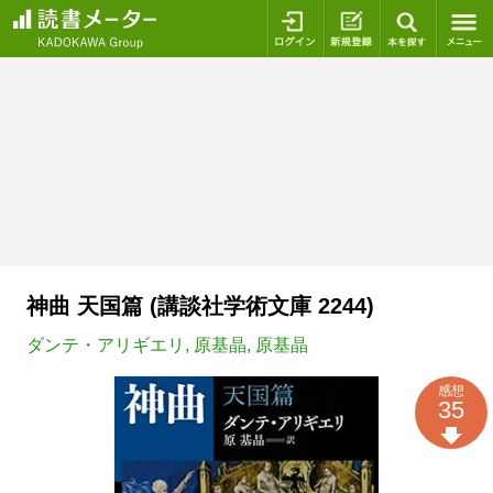
ログイン
新規登録
本を探
神曲 天国篇 (講談社学術文庫 2244)
ダンテ・アリギエリ
,
原基晶
,
原基晶
感想
35