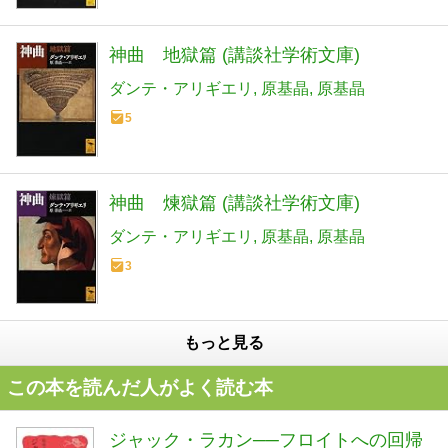
神曲 地獄篇 (講談社学術文庫)
ダンテ・アリギエリ
原基晶
原基晶
5
神曲 煉獄篇 (講談社学術文庫)
ダンテ・アリギエリ
原基晶
原基晶
3
もっと見る
この本を読んだ人がよく読む本
ジャック・ラカン──フロイトへの回帰