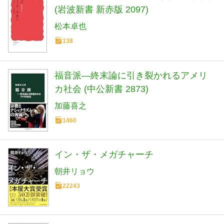
(岩波新書 新赤版 2097)
松本卓也
138
福音派―終末論に引き裂かれるアメリ
カ社会 (中公新書 2873)
加藤喜之
1460
イン・ザ・メガチャーチ
朝井リョウ
22243