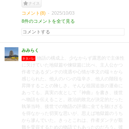
ナイス
コメント(8)
2025/10/03
8件のコメントを全て見る
みみらく
物語の構成上、少なからず露悪的で主体性
ネタバレ
に欠けていた地獄篇や煉獄篇に比べ、主人公かつ
作者であるダンテの境遇や心情が本文の端々から
感じられた。他人のパンの塩辛さ、他人の階段を
昇降することの険しさ。そんな祖国追放の運命に
あっても、真実の友として『神曲』を書き、後世
へ物語を伝えること。政治的敗北が決定的だった
執筆当時、後世での物語の評価に全てを賭けざる
を得なかった切実な思いが、思えば地獄篇のうち
から滲んでいた。きっとこれは、作者ダンテが艱
難を受容するための物語でもあったのだろう。彼