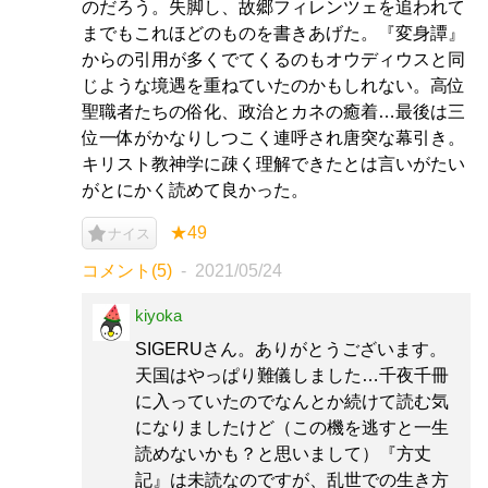
のだろう。失脚し、故郷フィレンツェを追われて
までもこれほどのものを書きあげた。『変身譚』
からの引用が多くでてくるのもオウディウスと同
じような境遇を重ねていたのかもしれない。高位
聖職者たちの俗化、政治とカネの癒着…最後は三
位一体がかなりしつこく連呼され唐突な幕引き。
キリスト教神学に疎く理解できたとは言いがたい
がとにかく読めて良かった。
★49
ナイス
コメント(5)
2021/05/24
kiyoka
SIGERUさん。ありがとうございます。
天国はやっぱり難儀しました…千夜千冊
に入っていたのでなんとか続けて読む気
になりましたけど（この機を逃すと一生
読めないかも？と思いまして）『方丈
記』は未読なのですが、乱世での生き方