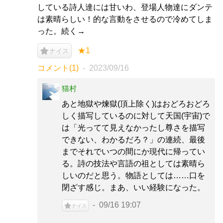
している詩人達には甘いわ、登場人物達にダンテ
は素晴らしい！的な言動をさせるので冷めてしま
った。続く→
★1
ナイス
コメント(1)
2023/09/16
猫村
あと地獄や煉獄(頂上除く)はおどろおどろ
しく描写しているのに対して天国(宇宙)で
は「光ってて見えなかったし尊さを描写
できない、わかるだろ？」の連続、最後
までそれでいつの間にか現代に帰ってい
る。詩の技法や言語の祖としては素晴ら
しいのだと思う。物語としては……口を
閉ざす感じ。まあ、いい経験になった。
09/16 19:07
ナイス