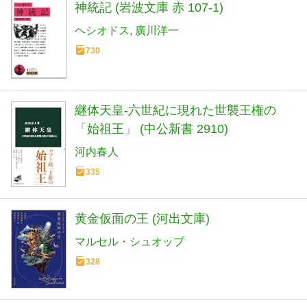
神統記 (岩波文庫 赤 107-1)
ヘシオドス
廣川洋一
730
継体天皇-六世紀に現れた世襲王権の
「始祖王」 (中公新書 2910)
河内春人
335
黄金仮面の王 (河出文庫)
マルセル・シュオッブ
328