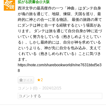
拡がる読書会@大阪
西洋文学の最高傑作の一つ「神曲」はダンテ自身
が魂の旅を通じて、地獄、煉獄、天国を巡り、最
終的に神との合一に至る物語。 最後の旅路の果て
にダンテは神と合一する経験するという場面があ
ります。 ダンテは旅を通じて自分自身が神に近づ
いていく努力をしている（抱きしめようとしてい
る）。しかし最終的には、自分が神を求めている
というよりも、神が先に自分を包み込み、支えて
くれている（抱きしめられている）ことに気づき
ます。
https://note.com/sharebookworld/n/ne7631bbd5e3
8
★2
ナイス
コメント(0)
2024/12/15