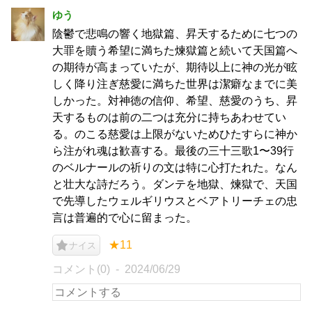
ゆう
陰鬱で悲鳴の響く地獄篇、昇天するために七つの
大罪を贖う希望に満ちた煉獄篇と続いて天国篇へ
の期待が高まっていたが、期待以上に神の光が眩
しく降り注ぎ慈愛に満ちた世界は潔癖なまでに美
しかった。対神徳の信仰、希望、慈愛のうち、昇
天するものは前の二つは充分に持ちあわせてい
る。のこる慈愛は上限がないためひたすらに神か
ら注がれ魂は歓喜する。最後の三十三歌1〜39行
のベルナールの祈りの文は特に心打たれた。なん
と壮大な詩だろう。ダンテを地獄、煉獄で、天国
で先導したウェルギリウスとベアトリーチェの忠
言は普遍的で心に留まった。
★11
ナイス
コメント(0)
2024/06/29