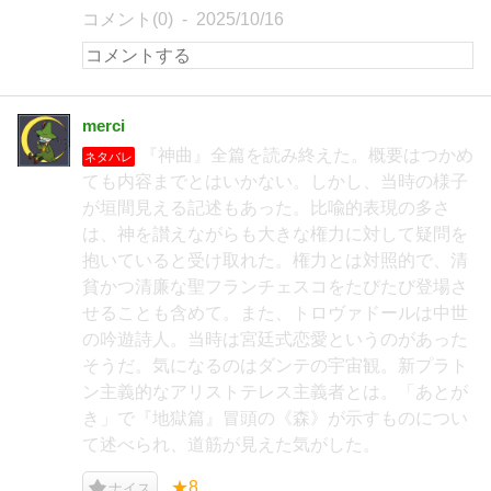
コメント(0)
2025/10/16
merci
『神曲』全篇を読み終えた。概要はつかめ
ネタバレ
ても内容までとはいかない。しかし、当時の様子
が垣間見える記述もあった。比喩的表現の多さ
は、神を讃えながらも大きな権力に対して疑問を
抱いていると受け取れた。権力とは対照的で、清
貧かつ清廉な聖フランチェスコをたびたび登場さ
せることも含めて。また、トロヴァドールは中世
の吟遊詩人。当時は宮廷式恋愛というのがあった
そうだ。気になるのはダンテの宇宙観。新プラト
ン主義的なアリストテレス主義者とは。「あとが
き」で『地獄篇』冒頭の《森》が示すものについ
て述べられ、道筋が見えた気がした。
★8
ナイス