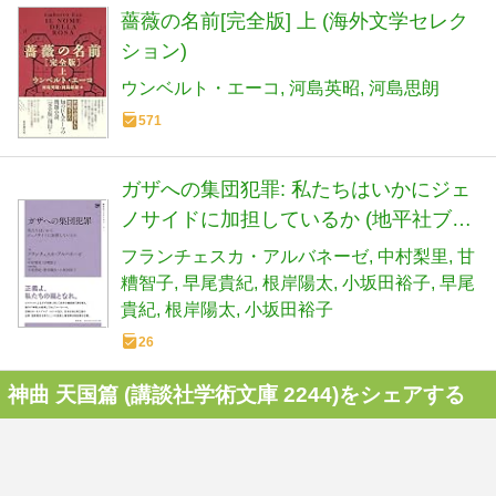
薔薇の名前[完全版] 上 (海外文学セレク
ション)
ウンベルト・エーコ
河島英昭
河島思朗
571
ガザへの集団犯罪: 私たちはいかにジェ
ノサイドに加担しているか (地平社ブッ
クレット 4)
フランチェスカ・アルバネーゼ
中村梨里
甘
糟智子
早尾貴紀
根岸陽太
小坂田裕子
早尾
貴紀
根岸陽太
小坂田裕子
26
神曲 天国篇 (講談社学術文庫 2244)をシェアする
本つぶやきをつぶやく