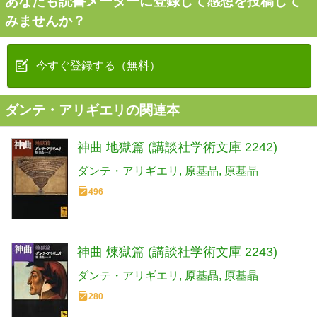
あなたも読書メーターに登録して感想を投稿して
みませんか？
今すぐ登録する（無料）
ダンテ・アリギエリの関連本
神曲 地獄篇 (講談社学術文庫 2242)
ダンテ・アリギエリ
原基晶
原基晶
496
神曲 煉獄篇 (講談社学術文庫 2243)
ダンテ・アリギエリ
原基晶
原基晶
280