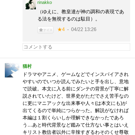
rinakko
（ゆえに、教皇達が神の調和の表現であ
る法を無視するのは駄目）。
★4
04/22 13:26
ナイス
猫村
ドラマやアニメ、ゲームなどでインスパイアされ
やすいのでいつか読んでみたいと手を出し、意地
で読破。本文に入る前にダンテの背景が丁寧に解
説されていたけど、世界史がただでさえ苦手なの
に更にマニアックな出来事や人々(は本文にも)が
出てくるので単純につらかった。解説がなければ
本編は１割くらいしか理解できなかったであろ
う…あと時代背景など鑑みて仕方ない事とはいえ
キリスト教信者以外に辛辣すぎるわそのくせ尊敬