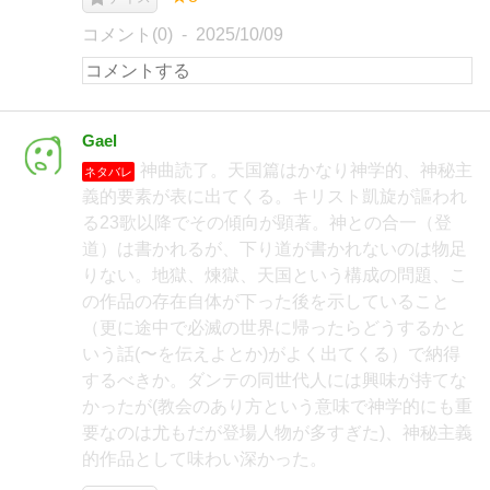
コメント(0)
2025/10/09
Gael
神曲読了。天国篇はかなり神学的、神秘主
ネタバレ
義的要素が表に出てくる。キリスト凱旋が謳われ
る23歌以降でその傾向が顕著。神との合一（登
道）は書かれるが、下り道が書かれないのは物足
りない。地獄、煉獄、天国という構成の問題、こ
の作品の存在自体が下った後を示していること
（更に途中で必滅の世界に帰ったらどうするかと
いう話(〜を伝えよとか)がよく出てくる）で納得
するべきか。ダンテの同世代人には興味が持てな
かったが(教会のあり方という意味で神学的にも重
要なのは尤もだが登場人物が多すぎた)、神秘主義
的作品として味わい深かった。