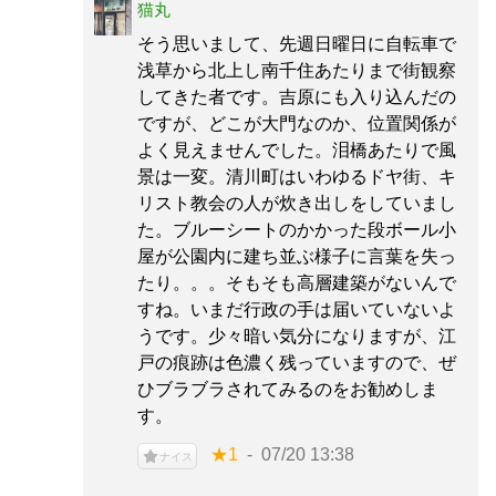
猫丸
そう思いまして、先週日曜日に自転車で
浅草から北上し南千住あたりまで街観察
してきた者です。吉原にも入り込んだの
ですが、どこが大門なのか、位置関係が
よく見えませんでした。泪橋あたりで風
景は一変。清川町はいわゆるドヤ街、キ
リスト教会の人が炊き出しをしていまし
た。ブルーシートのかかった段ボール小
屋が公園内に建ち並ぶ様子に言葉を失っ
たり。。。そもそも高層建築がないんで
すね。いまだ行政の手は届いていないよ
うです。少々暗い気分になりますが、江
戸の痕跡は色濃く残っていますので、ぜ
ひブラブラされてみるのをお勧めしま
す。
★1
07/20 13:38
ナイス