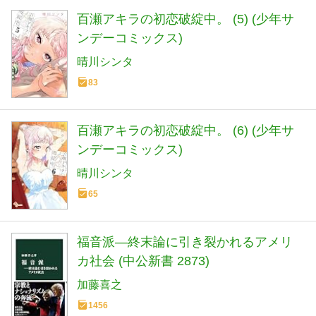
百瀬アキラの初恋破綻中。 (5) (少年サ
ンデーコミックス)
晴川シンタ
83
百瀬アキラの初恋破綻中。 (6) (少年サ
ンデーコミックス)
晴川シンタ
65
福音派―終末論に引き裂かれるアメリ
カ社会 (中公新書 2873)
加藤喜之
1456