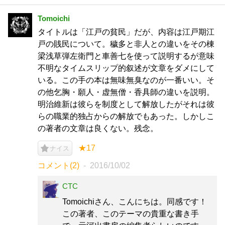
Tomoichi
タイトルは「江戸の貧民」だが、内容は江戸期江
戸の賎民について。穢多と非人との違いをその棟
梁浅草弾左衛門と車善七を使って説明するが意味
不明なタイムスリップ的叙述が文章をダメにして
いる。この手の本は無味無臭なのが一番いい。そ
の他乞胸・願人・虚無僧・香具師の違いを説明。
明治維新は彼らを制度として解放したがそれは彼
らの職業的独占からの解放でもあった。しかしこ
の著者の文章は良くない。残念。
★17
ナイス
コメント(2)
2016/10/02
CTC
Tomoichiさん、こんにちは。同感です！
この著者、このテーマの貴重な書き手