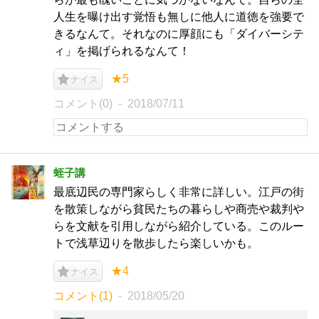
人生を曝け出す覚悟も無しに他人に道徳を強要で
きるなんて。それなのに厚顔にも「ダイバーシテ
ィ」を掲げられるなんて！
★5
ナイス
コメント(0)
2018/07/11
蛭子講
最底辺民の専門家らしく非常に詳しい。江戸の街
を散策しながら貧民たちの暮らしや商売や裁判や
らを文献を引用しながら紹介している。このルー
トで浅草辺りを散歩したら楽しいかも。
★4
ナイス
コメント(1)
2018/05/20