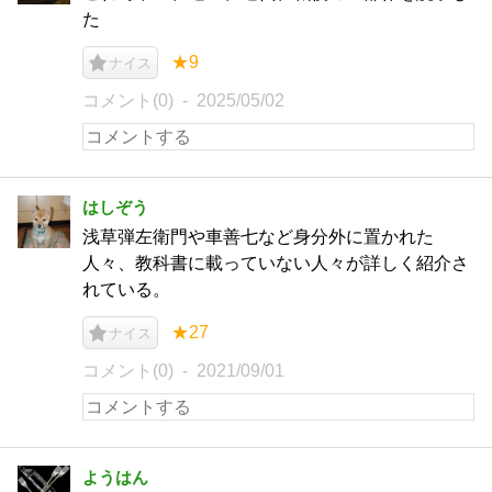
た
★9
ナイス
コメント(0)
2025/05/02
はしぞう
浅草弾左衛門や車善七など身分外に置かれた
人々、教科書に載っていない人々が詳しく紹介さ
れている。
★27
ナイス
コメント(0)
2021/09/01
ようはん