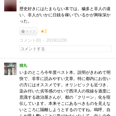
-
歴史好きにはたまらない本では。穢多と非人の違
い、非人がいかに日銭を稼いでいるかが興味深か
った。
★2
ナイス
コメント(0)
2019/12/30
猫丸
いまのところ今年度ベスト本。説明がきわめて明
快で、非常に読みやすい文章。特に都内にお住い
の方にはオススメです。オリンピックも近づき、
染み付いた劣等感のせいで西洋人の視線を過度に
意識する政治屋さんが、都の「クリーン」化を喧
伝しています。本来そこにあるべきものを見えな
いところに隔離しようとするのですね。嗚呼、自
らが最も醜いことに気づかないなんて。自らの全