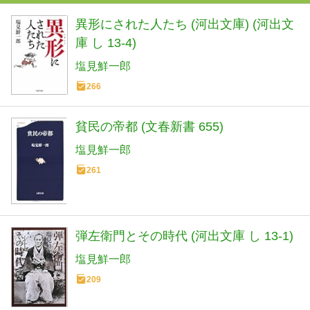
異形にされた人たち (河出文庫) (河出文
庫 し 13-4)
塩見鮮一郎
266
貧民の帝都 (文春新書 655)
塩見鮮一郎
261
弾左衛門とその時代 (河出文庫 し 13-1)
塩見鮮一郎
209