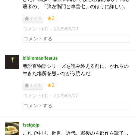
著者の、「弾左衛門と車善七」のほうに詳しい。
★2
ナイス
コメント(0)
2025/09/09
bibliomanifestus
巷説百物語シリーズを読み終える前に、かれらの
生きた場所を思いながら読んだ
★2
ナイス
コメント(0)
2025/05/07
fseigojp
これで中世、近世、近代、戦後の４部作を読了し