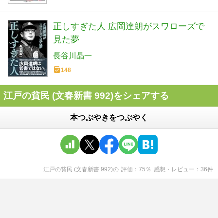
正しすぎた人 広岡達朗がスワローズで
見た夢
長谷川晶一
148
江戸の貧民 (文春新書 992)をシェアする
本つぶやきをつぶやく
江戸の貧民 (文春新書 992)
の
評価
75
％
感想・レビュー
36
件