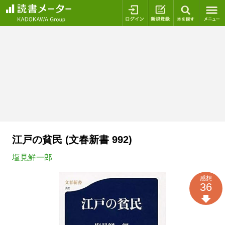
ログイン
新規登録
本を探
江戸の貧民 (文春新書 992)
塩見鮮一郎
感想
36