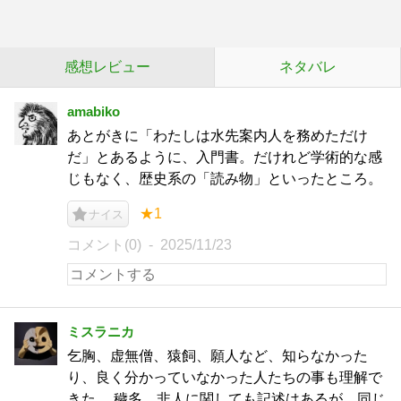
感想レビュー
ネタバレ
amabiko
あとがきに「わたしは水先案内人を務めただけ
だ」とあるように、入門書。だけれど学術的な感
じもなく、歴史系の「読み物」といったところ。
★1
ナイス
コメント(0)
2025/11/23
ミスラニカ
乞胸、虚無僧、猿飼、願人など、知らなかった
り、良く分かっていなかった人たちの事も理解で
きた。 穢多、非人に関しても記述はあるが、同じ