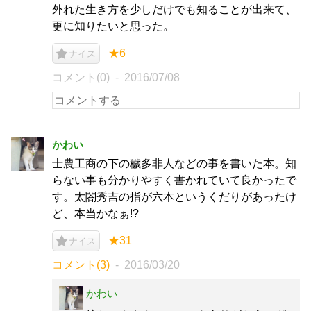
外れた生き方を少しだけでも知ることが出来て、
更に知りたいと思った。
★6
ナイス
コメント(0)
2016/07/08
かわい
士農工商の下の穢多非人などの事を書いた本。知
らない事も分かりやすく書かれていて良かったで
す。太閤秀吉の指が六本というくだりがあったけ
ど、本当かなぁ!?
★31
ナイス
コメント(3)
2016/03/20
かわい