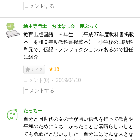
絵本専門士 おはなし会 芽ぶっく
教育出版国語 ６年生 【平成27年度教科書掲載
本 令和２年度教科書掲載本】 小学校の国語科
単元で、伝記・ノンフィクションがあるので担任
に紹介。
★13
ナイス
コメント(0)
2019/04/10
たっちー
自分と同世代の女の子が強い信念を持って教育や
平和のために立ち上がったことは素晴らしいしと
ても勇敢だと思いました。自分にはそんな大きな