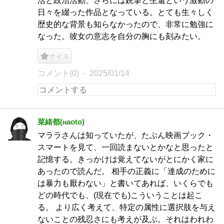
活と政治活動、さらには銃撃と生還という激動の
日々を綴った作品となっている。とても生々しく
歴史的な背景も知らなかったので、非常に勉強に
なった。彼女の意志を自分の胸にも刻みたい。
ナイス
コメント(0)
2025/01/14
菜緒都(ⲛaoto)
マララさんは知っていたが、たぶん映画ブック・
スマートを見て、一回読まないとかなと思ったと
記憶する。きっかけは覚えてないがとにかく家に
あったので読んだ。 相手の正義に「達成のために
は暴力も厭わない」と書いてあれば、いくらでも
どの時代でも、(現在でも)こういうことは起こ
る。 より広く考えて、特定の属性に選択肢を与え
ないことの残忍さにも考えが及ぶ。それはわれわ