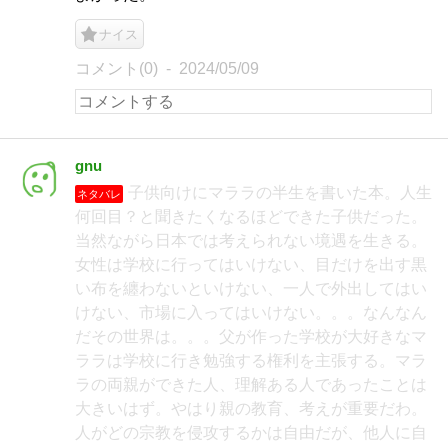
ナイス
コメント(0)
2024/05/09
gnu
子供向けにマララの半生を書いた本。人生
ネタバレ
何回目？と聞きたくなるほどできた子供だった。
当然ながら日本では考えられない境遇を生きる。
女性は学校に行ってはいけない、目だけを出す黒
い布を纏わないといけない、一人で外出してはい
けない、市場に入ってはいけない。。。なんなん
だその世界は。。。父が作った学校が大好きなマ
ララは学校に行き勉強する権利を主張する。マラ
ラの両親ができた人、理解ある人であったことは
大きいはず。やはり親の教育、考えが重要だわ。
人がどの宗教を侵攻するかは自由だが、他人に自