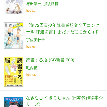
与田凖一
那須良輔
201
【第72回青少年読書感想文全国コンク
ール 課題図書】まだまだここから (ポプ
ラ物語館 94)
宇佐美牧子
175
読書する脳 (SB新書 709)
毛内拡
1232
なきむし なきこちゃん (日本傑作絵本シ
リーズ)