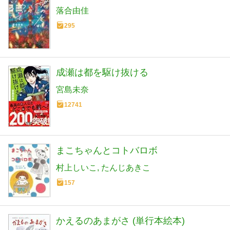
落合由佳
295
成瀬は都を駆け抜ける
宮島未奈
12741
まこちゃんとコトバロボ
村上しいこ
たんじあきこ
157
かえるのあまがさ (単行本絵本)