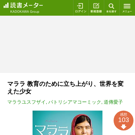
ログイン
新規登録
本を探
マララ 教育のために立ち上がり、世界を変
えた少女
マララユスフザイ
,
パトリシアマコーミック
,
道傳愛子
感想
103