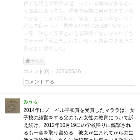
代でも絶えず戦争が起こっている地域があるとい
う知識はあっても、現地で実際に何が起きている
のかをここまで詳らかに知ることは出来ないので
読んで良かった。男尊女卑(特に出生時)やタリバ
ン等、決して安寧といえる環境でないがそれでも
マララが「私は恵まれている」と断言できるその
強かさに感動した。
ナイス
コメント(0)
2026/05/16
みうら
2014年にノーベル平和賞を受賞したマララは、女
子校の経営をする父のもと女性の教育について訴
え続け、2012年10月19日の学校帰りに銃撃され
るも一命を取り留める。彼女が生まれてからの生