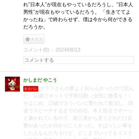
れ"日本人"が現在もやっているだろうし、"日本人
男性"が現在もやっているだろう。 「生きててよ
かったね」で終わらせず、僕は今から何ができる
だろうか。
ナイス
コメント(0)
2024/08/13
かしまだ やこう
マララさんの事よく知らんかったので読ん
ネタバレ
だ。10歳でネットで平和活動（女性に教育を！）
をはじめ、15歳でタリバンに撃たれて復活し、国
連でスピーチするまでの自伝。本人視点でずーっ
と書かれているので、第三者から見てどれだけ反
響があったか分かりにくかった。すばらしい事を
した人なんだろうけど、どこまでいってもイスラ