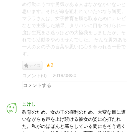
め行動にうつす勇気がある人はなかなかいないと
思います。それが命を狙われていたのなら尚更。
マララさんは、女子教育を勝ち取るためにテレビ
などで主張した結果、タリバンに目をつけられ一
度は生死をさ迷うほどの大怪我をしましたが、そ
れでも活動をやめませんでした。 そんな勇気ある
一人の女の子の言葉や思いに心を奪われる一冊で
す。
★2
ナイス
コメント(0)
2019/08/30
こけし
教育のため、女の子の権利のため、大変な目に遭
いながらも声を上げ続ける彼女の姿に心打たれ
た。私がのほほんと暮らしている間にもそう遠く