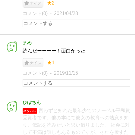
★2
ナイス
コメント(0)
2021/04/28
まめ
読んだーーーー！面白かった
★1
ナイス
コメント(0)
2019/11/15
ひぼちん
言わずと知れた最年少でのノーベル平和賞
ネタバレ
受賞者です。他の本にて彼女の教育への熱意を知
り、伝記を読みたいと思い借りました。 社会に対
して不満は誰しもあるものですが、それを覆すた