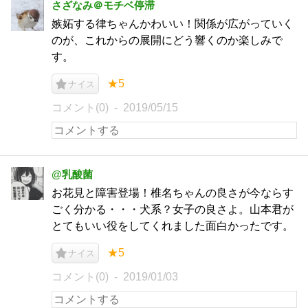
さざなみ＠モチベ停滞
嫉妬する律ちゃんかわいい！関係が広がっていく
のが、これからの展開にどう響くのか楽しみで
す。
★5
ナイス
コメント(0)
2019/05/15
@乳酸菌
お花見と障害登場！椎名ちゃんの良さが今ならす
ごく分かる・・・犬系？女子の良さよ。山本君が
とてもいい役をしてくれました面白かったです。
★5
ナイス
コメント(0)
2019/01/03