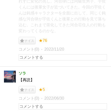
れずに変化の兆し。河合律には同級生男子、宇佐
くんには後輩女子が近づいてきた。今回の宇佐く
んは鈍感キャラクターを全面に出して、同じく鈍
感な河合律が宇佐くんと後輩との行動を見て落ち
込む。これまで茶化してきた河合荘住人の行動も
変わってくるのかな。
★76
ナイス
コメント(0)
2022/11/20
ソラ
【再読】
★5
ナイス
コメント(0)
2022/06/30