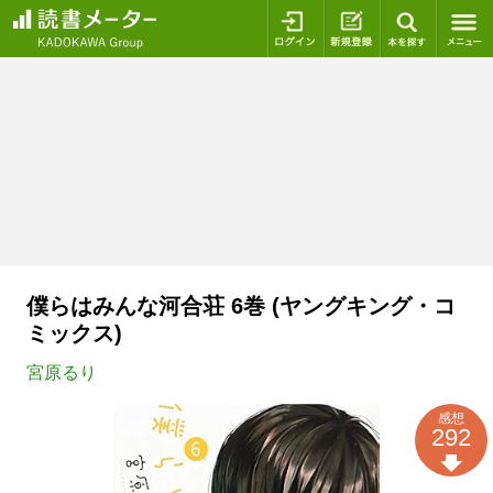
ログイン
新規登録
本を探
僕らはみんな河合荘 6巻 (ヤングキング・コ
ミックス)
宮原るり
感想
292