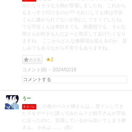
ルになりそうな人物が登場しましたね。これから
もまっすぐ行けるのか?? それにしても律は宇佐
くんに嫌がられてないか気にしてそうでしたね。
でも宇佐くんは本好きでも、無愛想でも、そんな
律さんが好きなんだよ〜と助言してあげたくなり
ますね。 ここからどんな修羅場を迎えるのか、楽
しみでもありながら不安でもありますね、
★2
ナイス
コメント(0)
2024/02/18
うー
この巻のベスト律さんは… 壁ドンしてき
ネタバレ
た子をデートに誘ってみたら？と純子さんが宇佐
に言ったのに、意識しているから吹いてしまう律
さん。 かわよ……（悦）