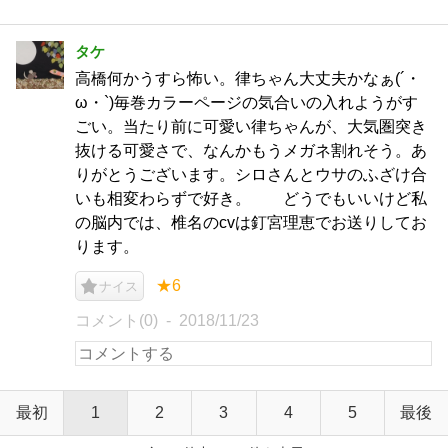
タケ
高橋何かうすら怖い。律ちゃん大丈夫かなぁ(´・
ω・`)毎巻カラーページの気合いの入れようがす
ごい。当たり前に可愛い律ちゃんが、大気圏突き
抜ける可愛さで、なんかもうメガネ割れそう。あ
りがとうございます。シロさんとウサのふざけ合
いも相変わらずで好き。 どうでもいいけど私
の脳内では、椎名のcvは釘宮理恵でお送りしてお
ります。
★6
ナイス
コメント(0)
2018/11/23
最初
1
2
3
4
5
最後