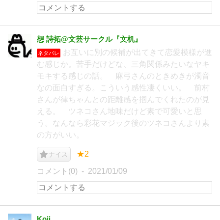
想 詩拓@文芸サークル『文机』
お互いに別の候補が出てきて恋愛模様が進
ネタバレ
む感じか。苦手だけどな、三角関係みたいなヤキ
モキする感じの話。 麻弓さんのときめきが濁音
なの面白すぎる。こういう感性凄くいい。 前村
さんが律ちゃんとの距離感を掴んでくれたのが見
える。 ツネコさん地味だけど素で可愛いと思
う。なんなら彩花マジック後のツネコさんより素
の方がいい。
★2
ナイス
コメント(0)
2021/01/09
Koji