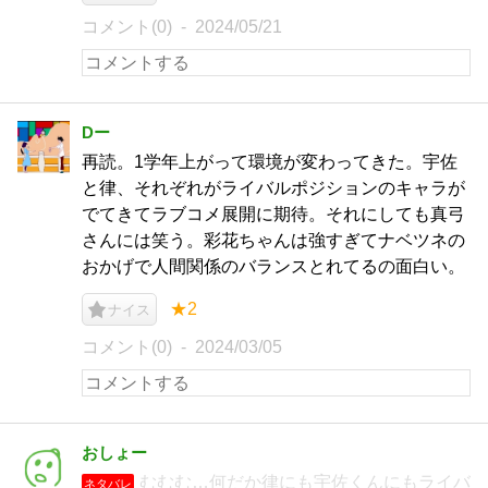
コメント(0)
2024/05/21
Dー
再読。1学年上がって環境が変わってきた。宇佐
と律、それぞれがライバルポジションのキャラが
でてきてラブコメ展開に期待。それにしても真弓
さんには笑う。彩花ちゃんは強すぎてナベツネの
おかげで人間関係のバランスとれてるの面白い。
★2
ナイス
コメント(0)
2024/03/05
おしょー
むむむ…何だか律にも宇佐くんにもライバ
ネタバレ