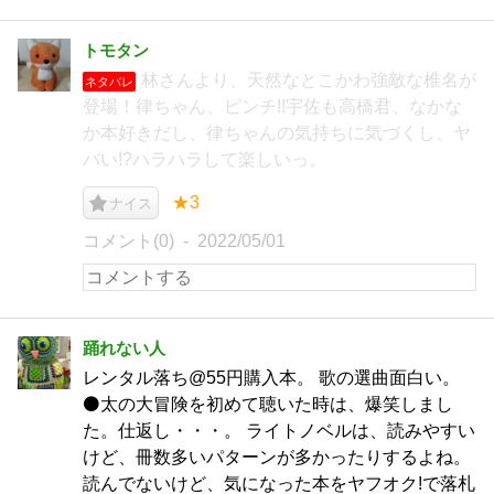
トモタン
林さんより、天然なとこかわ強敵な椎名が
ネタバレ
登場！律ちゃん、ピンチ!!宇佐も高橋君、なかな
か本好きだし、律ちゃんの気持ちに気づくし、ヤ
バい!?ハラハラして楽しいっ。
★3
ナイス
コメント(0)
2022/05/01
踊れない人
レンタル落ち@55円購入本。 歌の選曲面白い。
⚫️太の大冒険を初めて聴いた時は、爆笑しまし
た。仕返し・・・。 ライトノベルは、読みやすい
けど、冊数多いパターンが多かったりするよね。
読んでないけど、気になった本をヤフオク!で落札