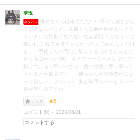
夢現
椎名ちゃんは本当ただいい子って感じがし
ネタバレ
て好きなんだけど、高橋くんは何か裏がありそう
でいまいち好きになれないなぁ(顔も何かちょっと
怖い)…これで今後何もなかったらごめんなんだけ
ど。 宇佐くんの門の心配してる山本さんがとに
かく面白かった(笑) あとチャーミーさんマジで
駆けつけるの早いっすね！負の感情に寄り添って
くれるとか最高です！ 律ちゃんが表情豊かにな
って嬉しい。かわいい。あと毎回カバーとカバー
裏が楽しみですね。
★5
ナイス
コメント(0)
2020/06/01