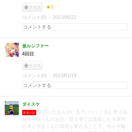
★1
ナイス
コメント(0)
2023/06/21
仮ルシファー
4回目
ナイス
コメント(0)
2023/01/19
ダイスケ
変わった住人がいるアパートに住む男子高
ネタバレ
校生宇佐くんのお話。第６巻では進級した先輩河
合律と宇佐くんの環境が変わることで、付かず離