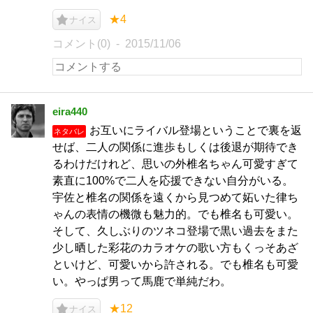
★4
ナイス
コメント(0)
2015/11/06
eira440
お互いにライバル登場ということで裏を返
ネタバレ
せば、二人の関係に進歩もしくは後退が期待でき
るわけだけれど、思いの外椎名ちゃん可愛すぎて
素直に100%で二人を応援できない自分がいる。
宇佐と椎名の関係を遠くから見つめて妬いた律ち
ゃんの表情の機微も魅力的。でも椎名も可愛い。
そして、久しぶりのツネコ登場で黒い過去をまた
少し晒した彩花のカラオケの歌い方もくっそあざ
といけど、可愛いから許される。でも椎名も可愛
い。やっぱ男って馬鹿で単純だわ。
★12
ナイス