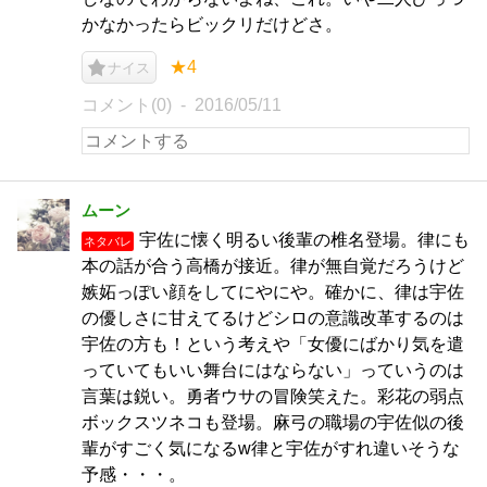
かなかったらビックリだけどさ。
★4
ナイス
コメント(0)
2016/05/11
ムーン
宇佐に懐く明るい後輩の椎名登場。律にも
ネタバレ
本の話が合う高橋が接近。律が無自覚だろうけど
嫉妬っぽい顔をしてにやにや。確かに、律は宇佐
の優しさに甘えてるけどシロの意識改革するのは
宇佐の方も！という考えや「女優にばかり気を遣
っていてもいい舞台にはならない」っていうのは
言葉は鋭い。勇者ウサの冒険笑えた。彩花の弱点
ボックスツネコも登場。麻弓の職場の宇佐似の後
輩がすごく気になるw律と宇佐がすれ違いそうな
予感・・・。