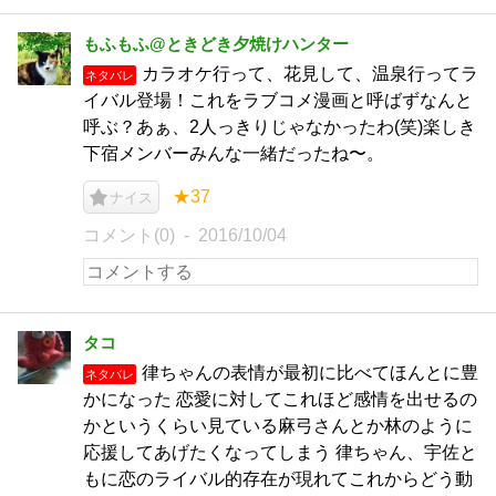
もふもふ@ときどき夕焼けハンター
カラオケ行って、花見して、温泉行ってラ
ネタバレ
イバル登場！これをラブコメ漫画と呼ばずなんと
呼ぶ？あぁ、2人っきりじゃなかったわ(笑)楽しき
下宿メンバーみんな一緒だったね〜。
★37
ナイス
コメント(0)
2016/10/04
タコ
律ちゃんの表情が最初に比べてほんとに豊
ネタバレ
かになった 恋愛に対してこれほど感情を出せるの
かというくらい見ている麻弓さんとか林のように
応援してあげたくなってしまう 律ちゃん、宇佐と
もに恋のライバル的存在が現れてこれからどう動