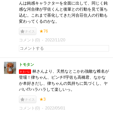
んは鈍感キャラクターを全面に出して、同じく鈍
感な河合律が宇佐くんと後輩との行動を見て落ち
込む。これまで茶化してきた河合荘住人の行動も
変わってくるのかな。
★76
ナイス
コメント(0)
2022/11/20
トモタン
林さんより、天然なとこかわ強敵な椎名が
ネタバレ
登場！律ちゃん、ピンチ!!宇佐も高橋君、なかな
か本好きだし、律ちゃんの気持ちに気づくし、ヤ
バい!?ハラハラして楽しいっ。
★3
ナイス
コメント(0)
2022/05/01