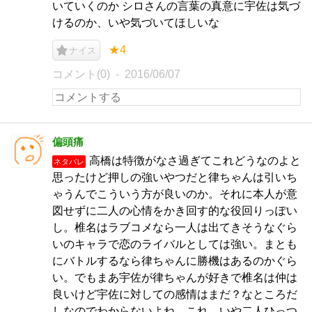
いていくのか シロさんの言葉の真意に宇佐は気づ
けるのか、いや気づいてほしいな
★4
ナイス
コメント(0)
2016/06/07
偏頭痛
高橋は特徴がなさ過ぎてこれどうなのよと
ネタバレ
思ったけど押しの強いやつだと律ちゃんは引いち
ゃうんでこういう方が良いのか。それに本人が意
図せずに二人の心情をかき回す的な役回りっぽい
し。椎名はラブコメなら一人は出てきそうなぐら
いのキャラで恋のライバルとしては強い。まとも
にバトルするなら律ちゃんに勝機はあるのかぐら
い。でもまあ宇佐が律ちゃんが好きで椎名は仲は
良いけど宇佐に対しての感情はまだ？なところだ
しなのでわからないよね、これ。いや二人ひっつ