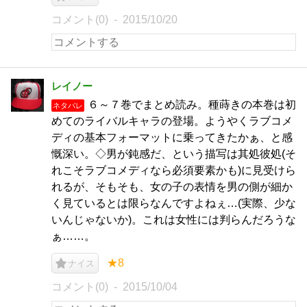
コメント(0)
2015/10/20
レイノー
６～７巻でまとめ読み。種蒔きの本巻は初
ネタバレ
めてのライバルキャラの登場。ようやくラブコメ
ディの基本フォーマットに乗ってきたかぁ、と感
慨深い。◇男が鈍感だ、という描写は其処彼処(そ
れこそラブコメディなら必須要素かも)に見受けら
れるが、そもそも、女の子の表情を男の側が細か
く見ているとは限らなんですよねぇ…(実際、少な
いんじゃないか)。これは女性には判らんだろうな
ぁ……。
★8
ナイス
コメント(0)
2015/10/04