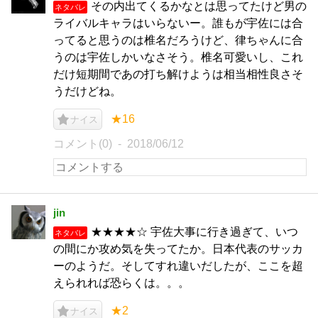
その内出てくるかなとは思ってたけど男の
ネタバレ
ライバルキャラはいらないー。誰もが宇佐には合
ってると思うのは椎名だろうけど、律ちゃんに合
うのは宇佐しかいなさそう。椎名可愛いし、これ
だけ短期間であの打ち解けようは相当相性良さそ
うだけどね。
★16
ナイス
コメント(0)
2018/06/12
jin
★★★★☆ 宇佐大事に行き過ぎて、いつ
ネタバレ
の間にか攻め気を失ってたか。日本代表のサッカ
ーのようだ。そしてすれ違いだしたが、ここを超
えられれば恐らくは。。。
★2
ナイス