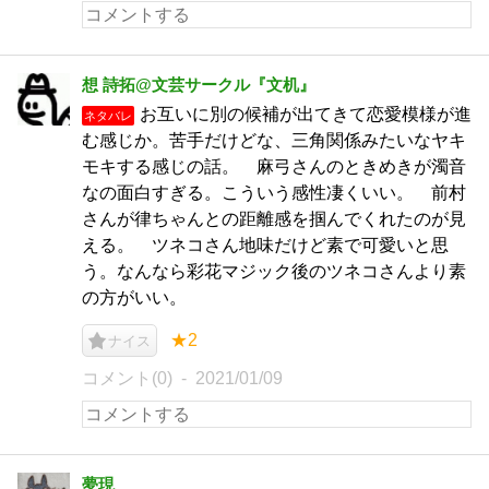
想 詩拓@文芸サークル『文机』
お互いに別の候補が出てきて恋愛模様が進
ネタバレ
む感じか。苦手だけどな、三角関係みたいなヤキ
モキする感じの話。 麻弓さんのときめきが濁音
なの面白すぎる。こういう感性凄くいい。 前村
さんが律ちゃんとの距離感を掴んでくれたのが見
える。 ツネコさん地味だけど素で可愛いと思
う。なんなら彩花マジック後のツネコさんより素
の方がいい。
★2
ナイス
コメント(0)
2021/01/09
夢現