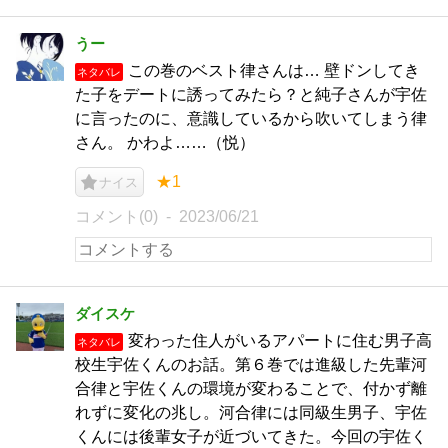
うー
この巻のベスト律さんは… 壁ドンしてき
ネタバレ
た子をデートに誘ってみたら？と純子さんが宇佐
に言ったのに、意識しているから吹いてしまう律
さん。 かわよ……（悦）
★1
ナイス
コメント(0)
2023/06/21
ダイスケ
変わった住人がいるアパートに住む男子高
ネタバレ
校生宇佐くんのお話。第６巻では進級した先輩河
合律と宇佐くんの環境が変わることで、付かず離
れずに変化の兆し。河合律には同級生男子、宇佐
くんには後輩女子が近づいてきた。今回の宇佐く