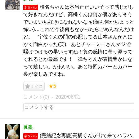
椎名ちゃんは本当ただいい子って感じがし
ネタバレ
て好きなんだけど、高橋くんは何か裏がありそう
でいまいち好きになれないなぁ(顔も何かちょっと
怖い)…これで今後何もなかったらごめんなんだけ
ど。 宇佐くんの門の心配してる山本さんがとに
かく面白かった(笑) あとチャーミーさんマジで
駆けつけるの早いっすね！負の感情に寄り添って
くれるとか最高です！ 律ちゃんが表情豊かにな
って嬉しい。かわいい。あと毎回カバーとカバー
裏が楽しみですね。
★5
ナイス
コメント(0)
2020/06/01
眞墨
(完結記念再読)高橋くんが出て来てハラハ
ネタバレ