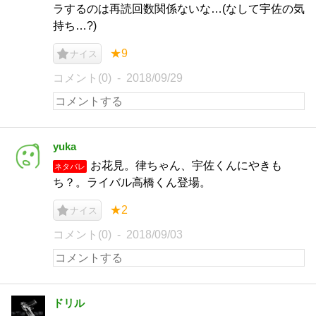
ラするのは再読回数関係ないな…(なして宇佐の気
持ち…?)
★9
ナイス
コメント(0)
2018/09/29
yuka
お花見。律ちゃん、宇佐くんにやきも
ネタバレ
ち？。ライバル高橋くん登場。
★2
ナイス
コメント(0)
2018/09/03
ドリル