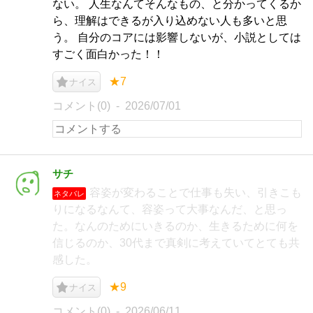
ない。 人生なんてそんなもの、と分かってくるか
ら、理解はできるが入り込めない人も多いと思
う。 自分のコアには影響しないが、小説としては
すごく面白かった！！
★7
ナイス
コメント(0)
2026/07/01
サチ
容姿が変わることで仕事も失い、引きこも
ネタバレ
りになるなんて、容姿って大事なんだ、と思っ
た。なんのためにいきるのか、生きるために何を
信じるのか、30代まで真剣に考えていてとても共
感した。
★9
ナイス
コメント(0)
2026/06/11