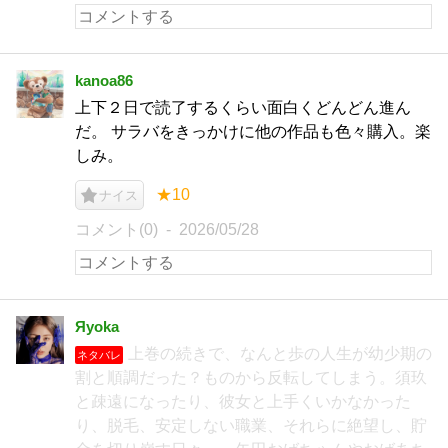
kanoa86
上下２日で読了するくらい面白くどんどん進ん
だ。 サラバをきっかけに他の作品も色々購入。楽
しみ。
★10
ナイス
コメント(0)
2026/05/28
Яyoka
上巻の続きで、なんと歩の人生が幼少期の
ネタバレ
割と順調だった？ものから反転してしまう。須玖
と疎遠になったり、彼女と上手くいかなかった
り、脱毛、安定しない職業、それらに絶望し、貯