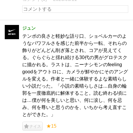
ジュン
テンポの良さと軽妙な語り口、ショベルカーのよ
うなパワフルさを感じた前半から一転、それらの
飾りがどんどん削ぎ落とされ、コアが見えてく
る。ぐらぐらと揺れ続ける30代の男がグロテスク
に描かれる。ラストは、ニーナシモンのfeeling
goodをアウトロに、カメラが鮮やかにそのアング
ルを変える。作者と一緒に体験するよな素晴らし
い小説だった。「小説の素晴らしさは…自身の輪
郭を一度徹底的に解体すること。読む終わる頃に
は…僕が何を美しいと思い、何に涙し、何を忌
み、何を尊いと思うのかを、いちから考え直すこ
とができた。」
★15
ナイス