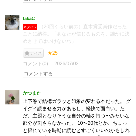
takaC
（20回くらい前の）直木賞受賞作だった
ネタバレ
ことに納得。「あなたが信じるものを、誰かに決
めさせてはいけないわ」
★25
ナイス
コメント(0)
2026/07/02
かつまた
上下巻で結構ガラッと印象の変わる本だった。 グ
イグイ読ませる力があるし、軽快で面白い。た
だ、主題となりそうな自分の軸を持つ〜みたいな
部分が刺さらなかった。 10〜20代とか、ちょっ
と揺れている時期に読むとすごくいいのかもしれ