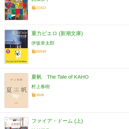
21413
重力ピエロ (新潮文庫)
伊坂幸太郎
65049
夏帆 The Tale of KAHO
村上春樹
3046
ファイア・ドーム (上)