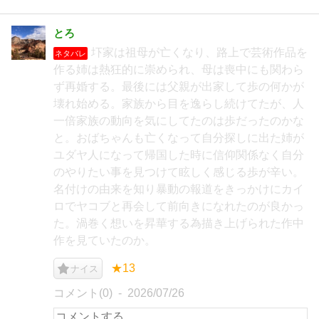
とろ
圷家は祖母が亡くなり、路上で芸術作品を
ネタバレ
作る姉は熱狂的に崇められ、母は喪中にも関わら
ず再婚する。最後には父親が出家して歩の何かが
壊れ始める。家族から目を逸らし続けてたが、人
一倍家族の動向を気にしてたのは歩だったのかな
と。おばちゃんも亡くなって自分探しに出た姉が
ユダヤ人になって帰国した時に信仰関係なく自分
のやりたい事を見つけて眩しく感じる歩が辛い。
名付けの由来を知り暴動の報道をきっかけにカイ
ロでヤコブと再会して前向きになれたのが良かっ
た。渦巻く想いを昇華する為描き上げられた作中
作を見ていたのか。
★13
ナイス
コメント(0)
2026/07/26