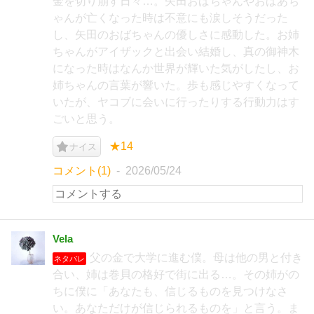
金を切り崩す日々…。矢田おばちゃんやおばあち
ゃんが亡くなった時は不意にも涙しそうだった
し、矢田のおばちゃんの優しさに感動した。お姉
ちゃんがアイザックと出会い結婚し、真の御神木
になった時はなんか世界が輝いた気がしたし、お
姉ちゃんの言葉が響いた。歩も感じやすくなって
いたが、ヤコブに会いに行ったりする行動力はす
ごいと思う。
★14
ナイス
コメント(1)
2026/05/24
Vela
父の金で大学に進む僕。母は他の男と付き
ネタバレ
合い、姉は巻貝の格好で街に出る…。その姉がの
ちに僕に「あなたも、信じるものを見つけなさ
い。あなただけが信じられるものを」と言う。ま