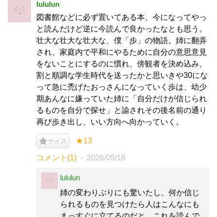
lululun
図書館などに必ず置いてある本、今になってやっ
と読んだけど逆に今読んで良かったなとも思う。
壮大な壮大な壮大な、僕「歩」の物語。姉に翻弄
され、家庭内で平和にやるために自分の意思意見
をないことにするのに慣れ、傍観者を決め込み、
割と順調な学生時代を送ったかと思いきや30にな
って急に禿げたおっさんになっていく歩は、幼少
期あんなに嫌っていた姉に「自分だけが信じられ
るものを自分で探せ」と諭されその後名前の通り
再び歩き出し、いい方向へ向かっていく。
★13
ナイス
コメント(1)
2026/05/16
lululun
姉の変わりぶりにも驚いたし、何か信じ
られるものを見つけたら人はこんなにも
まっすぐに立てるのだと、これを読んで