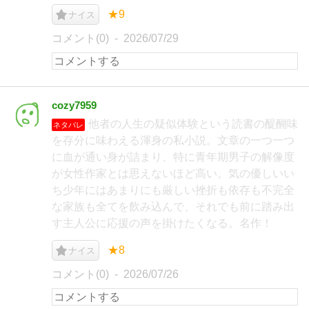
★9
ナイス
コメント(0)
2026/07/29
cozy7959
他者の人生の疑似体験という読書の醍醐味
ネタバレ
を存分に味わえる渾身の私小説。文章の一つ一つ
に血が通い身が詰まり、特に青年期男子の解像度
が女性作家とは思えないほど高い。気の優しいい
ち少年にはあまりにも厳しい挫折も依存も不完全
な家族も全てを飲み込んで、それでも前に踏み出
す主人公に応援の声を掛けたくなる。名作！
★8
ナイス
コメント(0)
2026/07/26