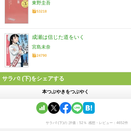
東野圭吾
53218
成瀬は信じた道をいく
宮島未奈
24790
サラバ! (下)をシェアする
本つぶやきをつぶやく
サラバ! (下)
の
評価
52
％
感想・レビュー
4652
件