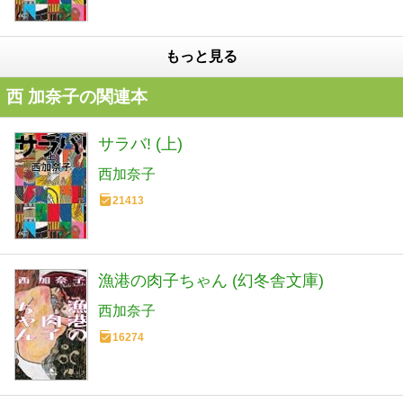
もっと見る
西 加奈子の関連本
サラバ! (上)
西加奈子
21413
漁港の肉子ちゃん (幻冬舎文庫)
西加奈子
16274