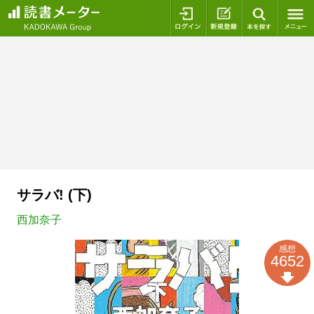
ログイン
新規登録
本を探
サラバ! (下)
西加奈子
感想
4652