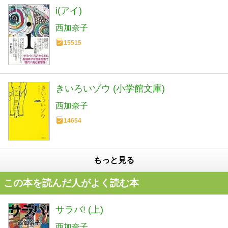
i(アイ)
西加奈子
15515
きいろいゾウ (小学館文庫)
西加奈子
14654
もっと見る
この本を読んだ人がよく読む本
サラバ! (上)
西加奈子