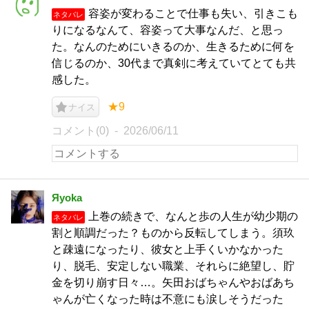
容姿が変わることで仕事も失い、引きこも
ネタバレ
りになるなんて、容姿って大事なんだ、と思っ
た。なんのためにいきるのか、生きるために何を
信じるのか、30代まで真剣に考えていてとても共
感した。
★9
ナイス
コメント(0)
2026/06/11
Яyoka
上巻の続きで、なんと歩の人生が幼少期の
ネタバレ
割と順調だった？ものから反転してしまう。須玖
と疎遠になったり、彼女と上手くいかなかった
り、脱毛、安定しない職業、それらに絶望し、貯
金を切り崩す日々…。矢田おばちゃんやおばあち
ゃんが亡くなった時は不意にも涙しそうだった