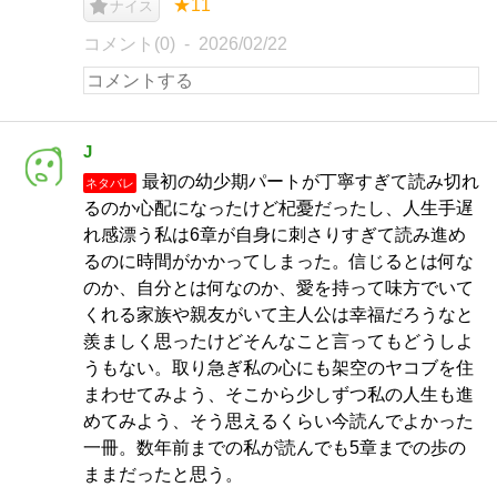
★11
ナイス
コメント(0)
2026/02/22
J
最初の幼少期パートが丁寧すぎて読み切れ
ネタバレ
るのか心配になったけど杞憂だったし、人生手遅
れ感漂う私は6章が自身に刺さりすぎて読み進め
るのに時間がかかってしまった。信じるとは何な
のか、自分とは何なのか、愛を持って味方でいて
くれる家族や親友がいて主人公は幸福だろうなと
羨ましく思ったけどそんなこと言ってもどうしよ
うもない。取り急ぎ私の心にも架空のヤコブを住
まわせてみよう、そこから少しずつ私の人生も進
めてみよう、そう思えるくらい今読んでよかった
一冊。数年前までの私が読んでも5章までの歩の
ままだったと思う。