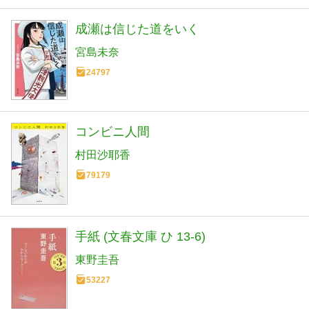
成瀬は信じた道をいく
宮島未奈
24797
コンビニ人間
村田沙耶香
79179
手紙 (文春文庫 ひ 13-6)
東野圭吾
53227