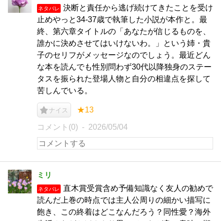
決断と責任から逃げ続けてきたことを受け
ネタバレ
止めやっと34-37歳で執筆した小説が本作と。最
終、第六章タイトルの「あなたが信じるものを、
誰かに決めさせてはいけないわ。」という姉・貴
子のセリフがメッセージなのでしょう。最近どん
な本を読んでも性別問わず30代以降独身のステー
タスを振られた登場人物と自分の相違点を探して
苦しんでいる。
★13
ナイス
コメント(0)
2026/05/04
ミリ
直木賞受賞含め予備知識なく友人の勧めで
ネタバレ
読んだ上巻の時点では主人公周りの細かい描写に
飽き、この終着はどこなんだろう？同性愛？海外