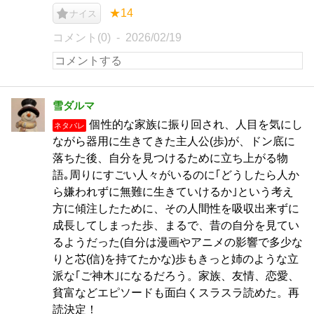
★14
ナイス
コメント(0)
2026/02/19
雪ダルマ
個性的な家族に振り回され、人目を気にし
ネタバレ
ながら器用に生きてきた主人公(歩)が、ドン底に
落ちた後、自分を見つけるために立ち上がる物
語｡周りにすごい人々がいるのに｢どうしたら人か
ら嫌われずに無難に生きていけるか｣という考え
方に傾注したために、その人間性を吸収出来ずに
成長してしまった歩、まるで、昔の自分を見てい
るようだった(自分は漫画やアニメの影響で多少な
りと芯(信)を持てたかな)歩もきっと姉のような立
派な｢ご神木｣になるだろう。家族、友情、恋愛、
貧富などエピソードも面白くスラスラ読めた。再
読決定！