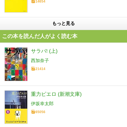
14654
もっと見る
この本を読んだ人がよく読む本
サラバ! (上)
西加奈子
21414
重力ピエロ (新潮文庫)
伊坂幸太郎
65056