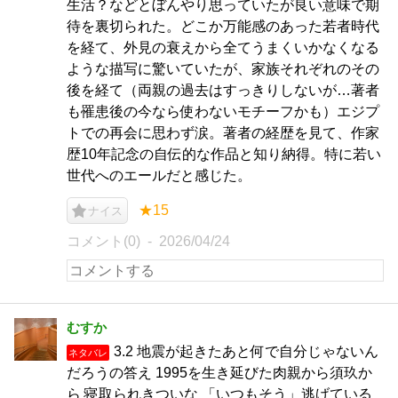
生活？などとぼんやり思っていたが良い意味で期
待を裏切られた。どこか万能感のあった若者時代
を経て、外見の衰えから全てうまくいかなくなる
ような描写に驚いていたが、家族それぞれのその
後を経て（両親の過去はすっきりしないが…著者
も罹患後の今なら使わないモチーフかも）エジプ
トでの再会に思わず涙。著者の経歴を見て、作家
歴10年記念の自伝的な作品と知り納得。特に若い
世代へのエールだと感じた。
★15
ナイス
コメント(0)
2026/04/24
むすか
3.2 地震が起きたあと何で自分じゃないん
ネタバレ
だろうの答え 1995を生き延びた肉親から須玖か
ら 寝取られきついな 「いつもそう」逃げている