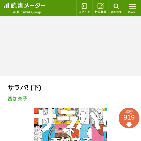
ログイン
新規登録
本を探
サラバ! (下)
西加奈子
感想
919