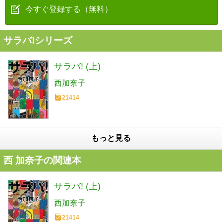
今すぐ登録する（無料）
サラバ!シリーズ
サラバ! (上)
西加奈子
21414
もっと見る
西 加奈子の関連本
サラバ! (上)
西加奈子
21414