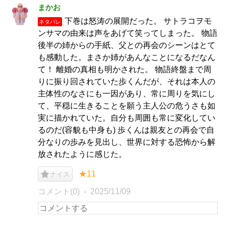
まかお
下巻は怒涛の展開だった。 サトラコヲモ
ネタバレ
ンサマの由来は声をあげて笑ってしまった。 物語
後半の姉からの手紙、父との再会のシーンはとて
も感動した。まさか姉があんなことになるだなん
て！ 離婚の真相も明かされた。 物語終盤まで周
りに振り回されていた歩くんだが、それは本人の
主体性のなさにも一因があり、常に周りを気にし
て、平穏に生きることを願う主人公の危うさも如
実に描かれていた。自分も周囲も常に変化してい
るのだ(容貌も中身も) 歩くんは親友との再会で自
分なりの歩みを見出し、世界に対する恐怖から解
放されたように感じた。
★11
ナイス
コメント(0)
2025/11/09