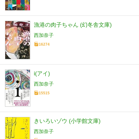
漁港の肉子ちゃん (幻冬舎文庫)
西加奈子
16274
i(アイ)
西加奈子
15515
きいろいゾウ (小学館文庫)
西加奈子