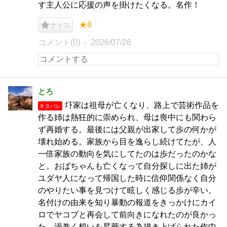
す主人公に応援の声を掛けたくなる。名作！
★8
ナイス
コメント(0)
2026/07/26
とろ
圷家は祖母が亡くなり、路上で芸術作品を
ネタバレ
作る姉は熱狂的に崇められ、母は喪中にも関わら
ず再婚する。最後には父親が出家して歩の何かが
壊れ始める。家族から目を逸らし続けてたが、人
一倍家族の動向を気にしてたのは歩だったのかな
と。おばちゃんも亡くなって自分探しに出た姉が
ユダヤ人になって帰国した時に信仰関係なく自分
のやりたい事を見つけて眩しく感じる歩が辛い。
名付けの由来を知り暴動の報道をきっかけにカイ
ロでヤコブと再会して前向きになれたのが良かっ
た。渦巻く想いを昇華する為描き上げられた作中