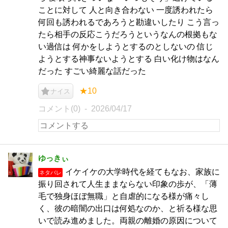
ことに対して 人と向き合わない 一度誘われたら
何回も誘われるであろうと勘違いしたり こう言っ
たら相手の反応こうだろうというなんの根拠もな
い過信は 何かをしようとするのとしないの 信じ
ようとする神事ないようとする 白い化け物はなん
だった すごい綺麗な話だった
★10
ナイス
コメント(0)
2026/04/17
ゆっきぃ
イケイケの大学時代を経てもなお、家族に
ネタバレ
振り回されて人生ままならない印象の歩が、「薄
毛で独身ほぼ無職」と自虐的になる様が痛々し
く、彼の暗闇の出口は何処なのか、と祈る様な思
いで読み進めました。両親の離婚の原因について