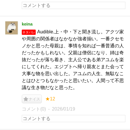
keina
Audible.上・中・下と聞き流し。アクツ家
ネタバレ
や周囲の関係者はなかなか強者揃い。一番クセモ
ノかと思った母親は、事情を知れば一番普通の人
だったかもしれない。父親は僧侶になり、姉は奇
抜だったが落ち着き、主人公である弟アユムを楽
にしてくれた。エジプトへ帰り親友とまた会って
大事な物を思い出した。アユムの人生、無駄なこ
とはひとつもなかったと思いたい。人間って不思
議な生き物だなと思った。
★12
ナイス
コメント(0)
2026/01/19