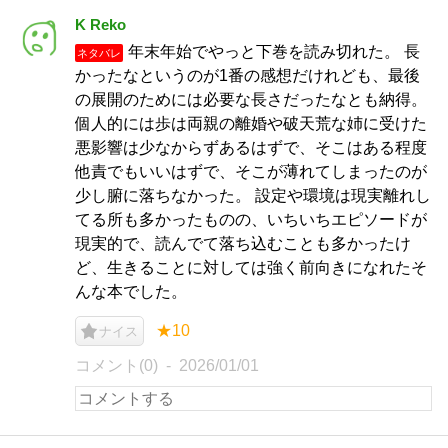
K Reko
年末年始でやっと下巻を読み切れた。 長
ネタバレ
かったなというのが1番の感想だけれども、最後
の展開のためには必要な長さだったなとも納得。
個人的には歩は両親の離婚や破天荒な姉に受けた
悪影響は少なからずあるはずで、そこはある程度
他責でもいいはずで、そこが薄れてしまったのが
少し腑に落ちなかった。 設定や環境は現実離れし
てる所も多かったものの、いちいちエピソードが
現実的で、読んでて落ち込むことも多かったけ
ど、生きることに対しては強く前向きになれたそ
んな本でした。
★10
ナイス
コメント(0)
2026/01/01