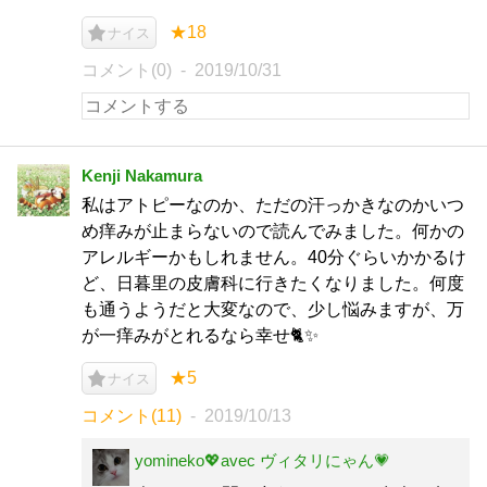
★18
ナイス
コメント(0)
2019/10/31
Kenji Nakamura
私はアトピーなのか、ただの汗っかきなのかいつ
め痒みが止まらないので読んでみました。何かの
アレルギーかもしれません。40分ぐらいかかるけ
ど、日暮里の皮膚科に行きたくなりました。何度
も通うようだと大変なので、少し悩みますが、万
が一痒みがとれるなら幸せ🐈✨
★5
ナイス
コメント(11)
2019/10/13
yomineko💖avec ヴィタリにゃん💗