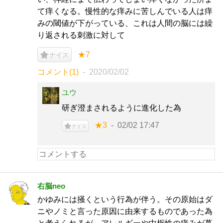
て痒くなる。慢性的な痒みに苦しんでいる人は痒
みの閾値が下がっている、これは人間の脳には繰
り返される刺激に対して
★7
ナイス
コメント(1)
2020/02/02
ユウ
研ぎ澄まされるように進化した為
★3
02/02 17:47
ナイス
右脳neo
かゆみには掻くという行為が伴う。その原始はダ
ニやノミと言った原因に由来するものであった為