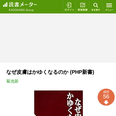
ログイン
新規登録
本を探
なぜ皮膚はかゆくなるのか (PHP新書)
菊池新
感想
56