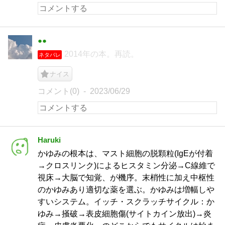
●●
2014年の本。再読。
ネタバレ
ナイス
コメント(0)
2023/06/29
Haruki
かゆみの根本は、マスト細胞の脱顆粒(IgEが付着
→クロスリンク)によるヒスタミン分泌→C線維で
視床→大脳で知覚、が機序。末梢性に加え中枢性
のかゆみあり適切な薬を選ぶ。かゆみは増幅しや
すいシステム。イッチ・スクラッチサイクル：か
ゆみ→掻破→表皮細胞傷(サイトカイン放出)→炎