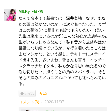
MILKy_ｰ日ｰ捨
なんて名本！！新書では、深井良祐ーなぜ、あな
たの薬は効かないのか、に次ぐ名本だった。まず
はこの菊池Dr.に是非とも診てもらいたい！(良い
先生は東京にいるのか💦)こんな熱心か皮膚科の先
生がいらっしゃるなんて！私も昔から皮膚科はお
世話になり続けているが、今行き着いたところは
まだマシかな、という感じ。テキトーにステロイ
ド出す先生、多いよね。皆さんも言う、イッチ・
スクラッチサイクル。私もかなり思い当たるので
断ち切りたい。掻くことの負のスパイラル。そも
そもの痒みのメカニズムについても述べられてい
る。
★15
ナイス
コメント(3)
2020/11/07