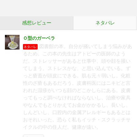
感想レビュー
ネタバレ
Ｏ型のガーベラ
図書館の本。自分が掻いてしまう悩みがあ
ネタバレ
るため。この本の先生はアトピーの医師のよう
だ。ストレッサーがあると仕事中、頭や顔を掻い
てしまう。ストレスかな、と思い込んでいる。ず
っと瘡蓋が頭皮にできる。肌も元々弱いし。化粧
性のざ瘡もあるだろう。皮膚科医にはニキビと言
われた湿疹がいつも顔のどこかしらにある。皮膚
ってもっと調べなければならないし、治療や家具
やなんでもとりかえてお金がかかるし、長いし、
しんどいし、口腔内の金属アレルギーもあるとは
おそれいった。恐らく私もイッチ・スクラッチサ
イクルの中の住人だ。健康が遠い。