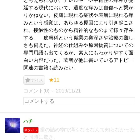
と考えられるが、アレルギーや中枢性の痒みが蔓
延する現代において、過度な痒みは自傷へと繋が
りかねない。皮膚に現れる症状や表層に現れる痒
みという感覚は、あらゆる原因により引き起こさ
れ、接触性のものから精神的なものまで様々存在
する。 皮膚科という職業の奥深さや治療の難し
さも伺えた。神経の仕組みや原因物質についての
専門用語も出てくるが、素人にもわかりやすく面
白い内容だった。著者が他に書いているアトピー
関連の書籍も読みたい。
★11
ナイス
コメント(0)
2019/11/21
ハチ
歯の詰め物で痒くなるなんて知らなかった
ネタバレ
と同時に驚き。