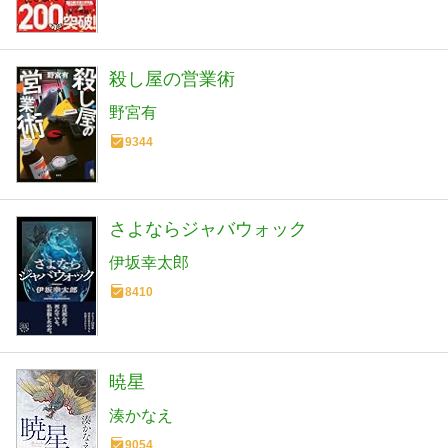
殺し屋の営業術
野宮有
9344
さよならジャバウォック
伊坂幸太郎
8410
暁星
湊かなえ
9054