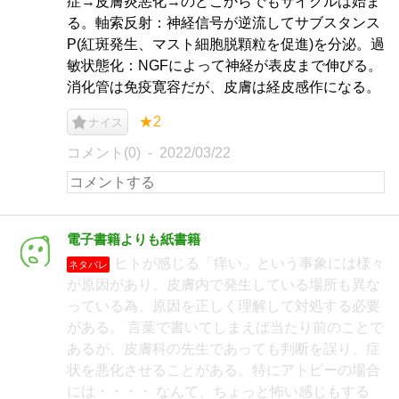
症→皮膚炎悪化→のどこからでもサイクルは始ま
る。軸索反射：神経信号が逆流してサブスタンス
P(紅斑発生、マスト細胞脱顆粒を促進)を分泌。過
敏状態化：NGFによって神経が表皮まで伸びる。
消化管は免疫寛容だが、皮膚は経皮感作になる。
★2
ナイス
コメント(0)
2022/03/22
電子書籍よりも紙書籍
ヒトが感じる「痒い」という事象には様々
ネタバレ
が原因があり、皮膚内で発生している場所も異な
っている為、原因を正しく理解して対処する必要
がある。 言葉で書いてしまえば当たり前のことで
あるが、皮膚科の先生であっても判断を誤り、症
状を悪化させることがある。特にアトピーの場合
には・・・・ なんて、ちょっと怖い感じもする