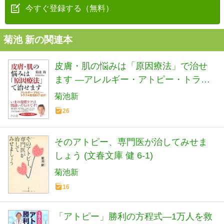
今すぐ登録する（無料）
菊池 新の関連本
皮膚・肌の悩みは「原因療法」で治せ
ます ―アレルギー・アトピー・トラブ
ル肌を防ぐ！治す！
菊池新
26
そのアトピー、専門医が治してみせま
しょう (文春文庫 健 6-1)
菊池新
16
「アトピー」勝利の方程式―1万人を救