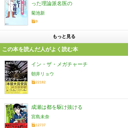
った理論派名医の
菊池新
9
もっと見る
この本を読んだ人がよく読む本
イン・ザ・メガチャーチ
朝井リョウ
22182
成瀬は都を駆け抜ける
宮島未奈
12737