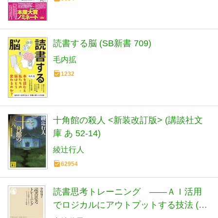
読書する脳 (SB新書 709)
毛内拡
1232
十角館の殺人 <新装改訂版> (講談社文
庫 あ 52-14)
綾辻行人
62954
読書思考トレーニング ――ＡＩ活用
でロジカルにアウトプットする技法 (ち
くま新書 １９０１)