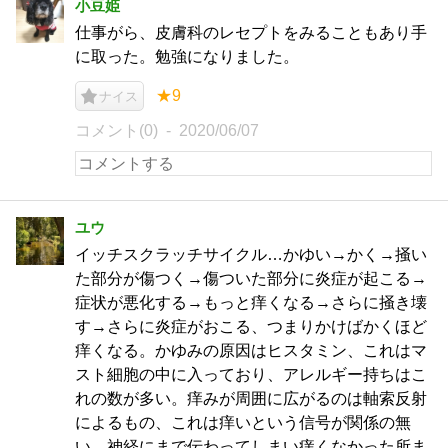
小豆姫
仕事がら、皮膚科のレセプトをみることもあり手
に取った。勉強になりました。
★9
ナイス
コメント(0)
2020/06/07
ユウ
イッチスクラッチサイクル…かゆい→かく→掻い
た部分が傷つく→傷ついた部分に炎症が起こる→
症状が悪化する→もっと痒くなる→さらに掻き壊
す→さらに炎症がおこる、つまりかけばかくほど
痒くなる。かゆみの原因はヒスタミン、これはマ
スト細胞の中に入っており、アレルギー持ちはこ
れの数が多い。痒みが周囲に広がるのは軸索反射
によるもの、これは痒いという信号が関係の無
い、神経にまで伝わってしまい痒くなかった所ま