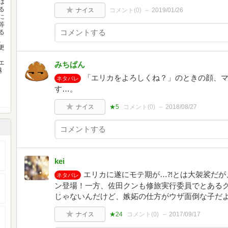
は
る
ナイス
コメント(
0
)
2019/01/26
に
等
る
、
更
エ
みちぱん
越
「エリカをよろしくね？」のときの顔、
ネタバレ
す…。
ナイス
★5
コメント(
0
)
2018/08/27
kei
エリカに遂にモテ期が…⁈とは大袈裟だが
ネタバレ
ン登場！一方、佐田クンも修旅実行委員でとある
じゃないんだけど、嫉妬の仕方がウザ面倒な子だよ
ナイス
★24
コメント(
0
)
2017/09/17