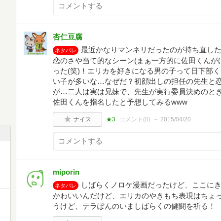
杏仁豆腐
最近かなりマンネリだったのが持ち直し
ネタバレ
恋のさや当て的なシーン(まぁ一方的に佐田くんが
った(笑)！エリカを好きになる男の子って日下部
い子が多いな…なぜだ？初顔出しの担任の先生と
が…二人は実は兄妹で、先生が実行委員決めのと
佐田くんを指名したと予想してみるwww
ナイス
★3
コメント(
0
)
2015/04/20
miporin
しばらくノロケ漫画だったけど、ここに
ネタバレ
かわいいんだけど、エリカのやきもち表現はちょ
うけど、テラぽんのいましばらくの健闘を祈る！