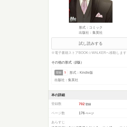
形式：コミック
出版社：集英社
試し読みする
※電子書籍ストアBOOK☆WALKERへ移動します
その他の形式（β版）
形式：Kindle版
登録
5
出版社：集英社
本の詳細
登録数
702
登録
ページ数
176
ページ
あらすじ