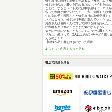
修学旅行に向けて準備を始めるエリカ達。エリカ
修学旅行のお小遣いを貯めるため、バイトを始め
ことに。するとバイト先には中学生時代、エリカ
告った寺崎が働いていた！ 一方、佐田くんは優
生の女の子・河西さんと修学旅行の準備委員をす
ハメになった。修学旅行準備が進んでいくうちに
河西さんは佐田くんに対して興味を持ち始めた。
に寺崎もエリカのことがまだ気になるようで…。
徐々に一緒にいることも少なくなった佐田くんと
リカ…。果たして、2人はこのピンチをどう乗り
えるのか！？
【収録作品】君を好きになった理由
あらすじ・内容をもっと見る
書店で詳細を見る