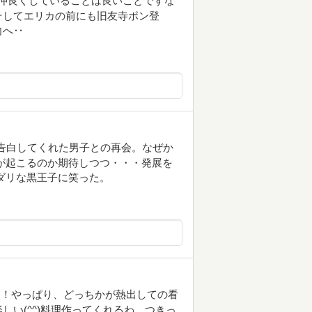
ぁ仲良くしていることは良いことですな
そしてエリカの前にも旧友寺ポン登
向へ‥
て告白してくれた男子との再会。なぜか
が起こるのか期待しつつ・・・発展を
ダリな黒王子に笑った。
き！やっぱり、どっちかが熱出しての看
い(^^)料理作ってくれるわ、つきっ