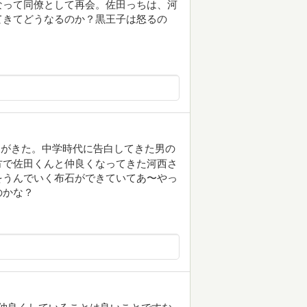
なって同僚として再会。佐田っちは、河
てきてどうなるのか？黒王子は怒るの
タがきた。中学時代に告白してきた男の
方で佐田くんと仲良くなってきた河西さ
をうんでいく布石ができていてあ〜やっ
のかな？