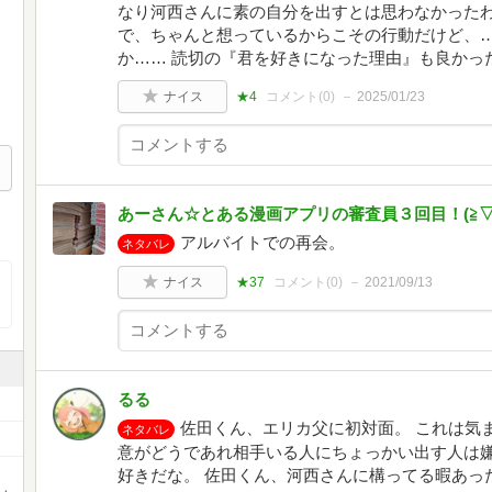
なり河西さんに素の自分を出すとは思わなかったわ
で、ちゃんと想っているからこその行動だけど、
か…… 読切の『君を好きになった理由』も良かっ
ナイス
★4
コメント(
0
)
2025/01/23
あーさん☆とある漫画アプリの審査員３回目！(⁠≧⁠▽⁠≦
アルバイトでの再会。
ネタバレ
ナイス
★37
コメント(
0
)
2021/09/13
るる
佐田くん、エリカ父に初対面。 これは気まず
ネタバレ
意がどうであれ相手いる人にちょっかい出す人は嫌
好きだな。 佐田くん、河西さんに構ってる暇あった