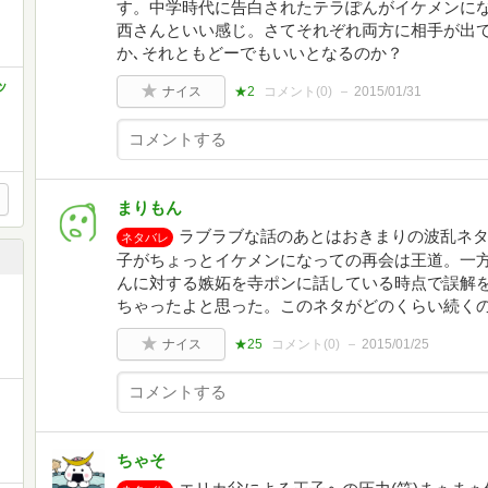
す。中学時代に告白されたテラぽんがイケメンに
西さんといい感じ。さてそれぞれ両方に相手が出
か､それともどーでもいいとなるのか？
ッ
ナイス
★2
コメント(
0
)
2015/01/31
まりもん
ラブラブな話のあとはおきまりの波乱ネ
ネタバレ
子がちょっとイケメンになっての再会は王道。一
んに対する嫉妬を寺ポンに話している時点で誤解
ちゃったよと思った。このネタがどのくらい続く
ナイス
★25
コメント(
0
)
2015/01/25
ちゃそ