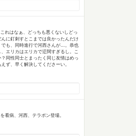
。これはなぁ、どっちも悪くないしどっ
ぽんに釘刺すとこまでは良かったんだけ
。でも、同時進行で河西さんが…。恭也
し、エリカはエリカで迂闊すぎるし。こ
か？同性同士とまったく同じ友情はめっ
あえず、早く解決してくださーい。
カを看病、河西、テラポン登場。