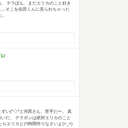
。 テラぽん、まだエリカのこと好き
……そこを佐田くんに見られちゃった
た。
⁠)
い(^◇^;) 河西さん、苦手だー。 真
いだ。 テラポンは絶対エリカのこと
らエリカとの時間作りなさいよ(>_<)