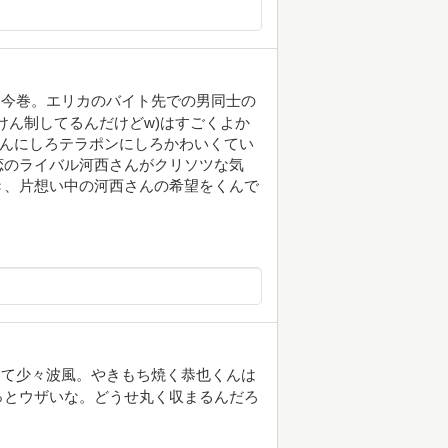
た今巻。エリカのバイト先での男同士の
けん制してるんだけどw)はすごくよか
くんにしろテラポンにしろかわいくてい
恋のライバル河西さんがクリソツな気
き、片想い中の河西さんの希望をくんで
きて少々波風。やきもち焼く恭也くんは
っとウザいな。どうせ丸く収まるんだろ