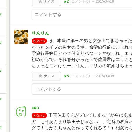
ナイス
★2
コメント(
0
)
2015/04/18
ッ
りんりん
ほ、本当に第三の男と女が出てきちゃった
ネタバレ
ッ
かったタイプの男女の登場。修学旅行前にこじれ
学旅行最終日とかで仲直りパターンかなこれ。エ
初めからで、それを分かった上で佐田君はエリカ
ちょっとこれはなー…うん、エリカの嫉妬はちょっ
ッ
ナイス
★5
コメント(
0
)
2015/03/09
ッ
zen
正直佐田くんがデレてしまってからはあ
ネタバレ
ガ…もうあんまり黒王子じゃない…。定番の看病
ッ
グて！しかもちゃんと作ってくれるて！）相変わ