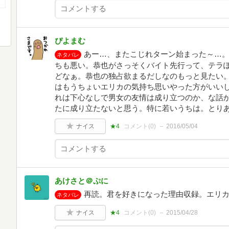
ぴよまむ
あー…、またこじれターン始まった～…
ネタバレ
ちも悪い。恭也がさっそくバイト先行って、テラ
どなぁ。恭也の独占欲まるだしなのもっと見たい
はもうちょいエリカの気持ち思いやった方がいい
れは下心なしで男女の友情は成り立つのか、な話
たに成り立たないと思う。特に若いうちは。とり
ナイス
★4
コメント(
0
)
2016/05/04
あけさと＠ぷに
再読。君を好きになった理由収録。エリ
ネタバレ
ナイス
★4
コメント(
0
)
2015/04/28