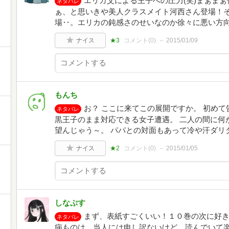
エリカ父による王子への圧力(笑)まぁま
ネタバレ
ぁ、と思いきや美人クラスメイト河西さん登場！
場‥。エリカの鈍感さのせいなのか徐々に悪い方
ナイス
★3
コメント(
0
)
2015/01/09
もんち
お？ ここに来てこの展開ですか。 初め
ネタバレ
黒王子のまま対応できる女子遭遇。 二人の間に何
望んじゃう～。 パパとの対面もあって冷や汗ダリ
ナイス
★2
コメント(
0
)
2015/01/05
しなぷす
まず、表紙すごくいい！１０巻の次に好
ネタバレ
病ものは、当人には申し訳ないけど、読んでいて楽し