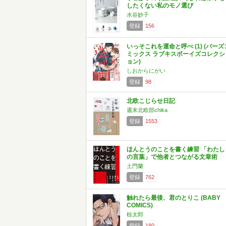
したくない私のモノ選び
水谷妙子
登録
156
いっそこれを運命と呼べ (1) (バーズ
ミックス ラブキスボーイズコレクシ
ョン)
しおからにがい
登録
98
北欧こじらせ日記
週末北欧部chika
登録
1553
ほんとうのことを書く練習 「わたし
の言葉」で他者とつながる文章術
土門蘭
登録
762
触れたら最後、君のとりこ (BABY
COMICS)
椋太郎
登録
180