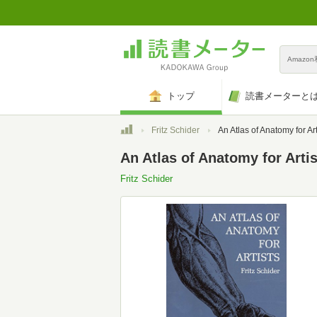
Amazo
トップ
読書メーターと
トップ
Fritz Schider
An Atlas of Anatomy for Artists (Dover Anat
An Atlas of Anatomy for Artis
Fritz Schider