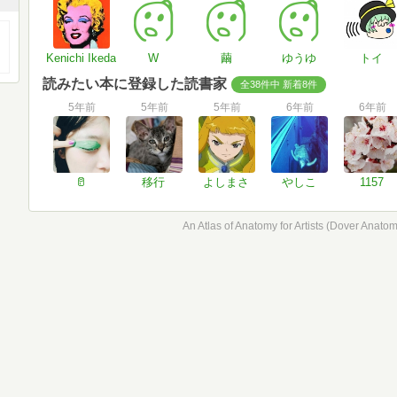
Kenichi Ikeda
W
繭
ゆうゆ
トイ
読みたい本に登録した読書家
全38件中 新着8件
5年前
5年前
5年前
6年前
6年前
🥛
移行
よしまさ
やしこ
1157
An Atlas of Anatomy for Artists (Dover Anatomy