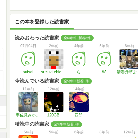
この本を登録した読書家
読みおわった読書家
全64件中 新着8件
07月04日
2年前
4年前
5年前
6年前
suisei
suzuki chicken
ら
W
清游@草
今読んでいる読書家
全5件中 新着5件
11年前
12年前
14年前
宇佐見みかん＠ひっそり期間
120GB
四郎
積読中の読書家
全9件中 新着8件
5年前
5年前
6年前
8年前
12年前