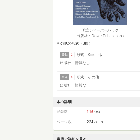
形式：ペーパーバック
出版社：Dover Publications
その他の形式（β版）
形式：Kindle版
登録
1
出版社：情報なし
形式：その他
登録
0
出版社：情報なし
本の詳細
登録数
116
登録
ページ数
224
ページ
書店で詳細を見る