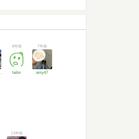
6年前
7年前
ぶえの丘で森林浴♨︎
tailor
amy47
13年前