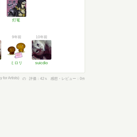
灯篭
9年前
10年前
ミロリ
suicdio
 for Artists)
の
評価
42
感想・レビュー
0
％
件