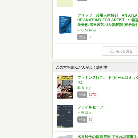
フリッツ 芸用人体解剖 AN ATLA
OF ANATOMY FOR ARTIST 中国
版美術/弗里茨艺用人体解剖 (彩色版)
Fritz Schider
登録
0
もっと見る
この本を読んだ人がよく読む本
ファミレス行こ。 下 (ビームコミッ
ス)
和山 やま
登録
1173
フェイルセーフ
吉田 恭大
登録
30
水谷妙子の取捨選択 できれば家事を