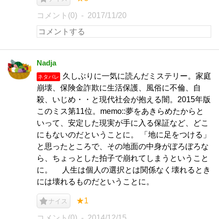
コメント(0)
2017/11/20
Nadja
久しぶりに一気に読んだミステリー。家庭
ネタバレ
崩壊、保険金詐欺に生活保護、風俗に不倫、自
殺、いじめ・・と現代社会が抱える闇。2015年版
このミス第11位。memo::夢をあきらめたからと
いって、安定した現実が手に入る保証など、どこ
にもないのだということに。 「地に足をつける」
と思ったところで、その地面の中身がぼろぼろな
ら、ちょっとした拍子で崩れてしまうということ
に。 人生は個人の選択とは関係なく壊れるとき
には壊れるものだということに。
★1
ナイス
コメント(0)
2014/12/15