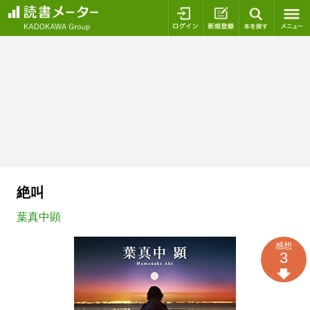
ログイン
新規登録
本を探
絶叫
葉真中顕
感想
3