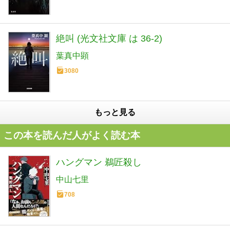
絶叫 (光文社文庫 は 36-2)
葉真中顕
3080
もっと見る
この本を読んだ人がよく読む本
ハングマン 鵜匠殺し
中山七里
708