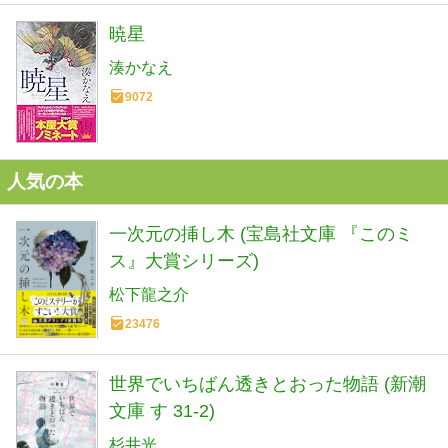
暁星
湊かなえ
9072
人気の本
一次元の挿し木 (宝島社文庫 『このミ
ス』大賞シリーズ)
松下龍之介
23476
世界でいちばん透きとおった物語 (新潮
文庫 す 31-2)
杉井光