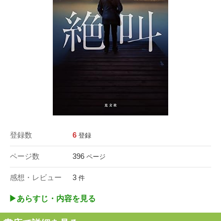
登録数
6
登録
ページ数
396
ページ
感想・レビュー
3
件
▶︎あらすじ・内容を見る