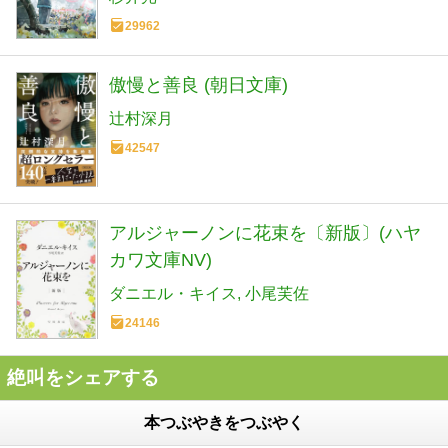
29962
傲慢と善良 (朝日文庫)
辻村深月
42547
アルジャーノンに花束を〔新版〕(ハヤ
カワ文庫NV)
ダニエル・キイス
小尾芙佐
24146
絶叫をシェアする
本つぶやきをつぶやく