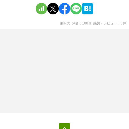
絶叫
の
評価
100
％
感想・レビュー
3
件