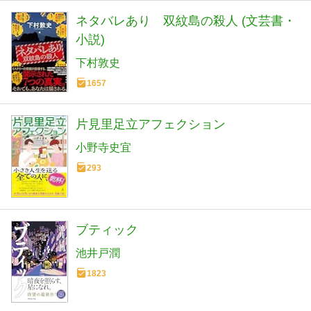
ネタバレあり 双紋島の殺人 (文芸書・
小説)
下村敦史
1657
片見里足立アフェクション
小野寺史宜
293
ブティック
池井戸潤
1823