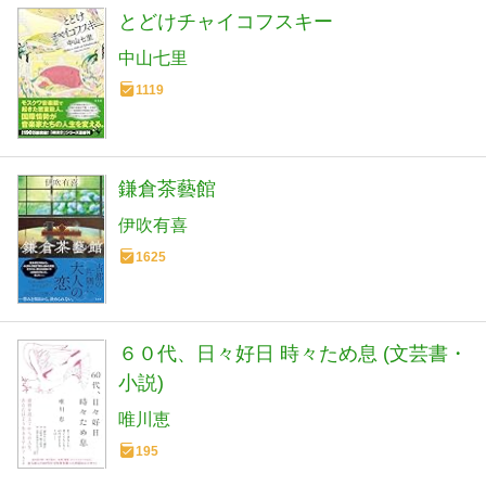
とどけチャイコフスキー
中山七里
1119
鎌倉茶藝館
伊吹有喜
1625
６０代、日々好日 時々ため息 (文芸書・
小説)
唯川恵
195