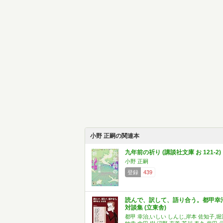
小野 正嗣の関連本
九年前の祈り (講談社文庫 お 121-2)
小野 正嗣
登録
439
読んで、訳して、語り合う。都甲幸
対談集​ (立東舎)
都甲 幸治,いしい しんじ,岸本 佐知子,堀