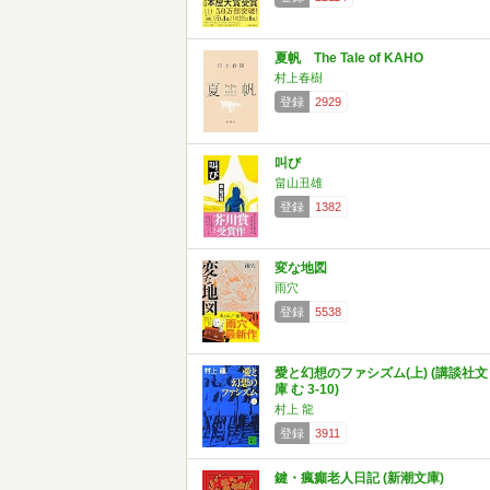
夏帆 The Tale of KAHO
村上春樹
登録
2929
叫び
畠山丑雄
登録
1382
変な地図
雨穴
登録
5538
愛と幻想のファシズム(上) (講談社文
庫 む 3-10)
村上 龍
登録
3911
鍵・瘋癲老人日記 (新潮文庫)