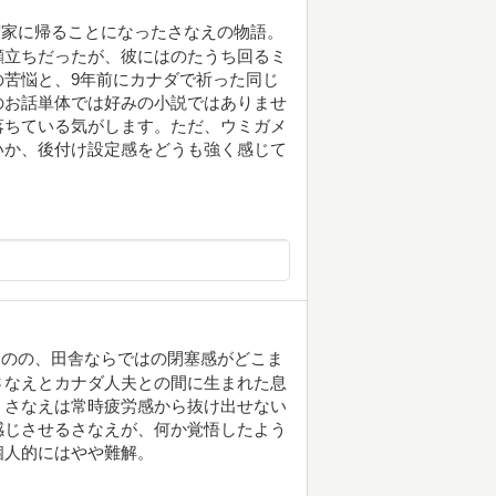
実家に帰ることになったさなえの物語。
顔立ちだったが、彼にはのたうち回るミ
苦悩と、9年前にカナダで祈った同じ
のお話単体では好みの小説ではありませ
落ちている気がします。ただ、ウミガメ
いか、後付け設定感をどうも強く感じて
ものの、田舎ならではの閉塞感がどこま
さなえとカナダ人夫との間に生まれた息
、さなえは常時疲労感から抜け出せない
感じさせるさなえが、何か覚悟したよう
個人的にはやや難解。