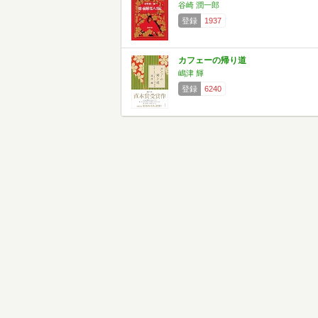
谷崎 潤一郎
登録
1937
カフェーの帰り道
嶋津 輝
登録
6240