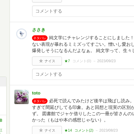
ささき
純文学にチャレンジすることにしました！
ネタバレ
ない表現が暴れるミミズってすごい。憎いし愛お
爆発しそうになるんだよなぁ。 純文学って、生々
ナイス
★7
コメント(
0
)
2023/09/23
toto
必死で読んでみたけど後半は飛ばし読み。
ネタバレ
すぎて間延びしてる印象。あと回想と現実の区別が
ず。 図書館でジャケ借りしたこの一冊が皆さんの
かった（もはや本の感想じゃない）。
治
江
ナイス
★14
コメント(
2
)
2023/08/23