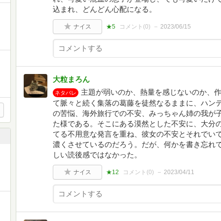
込まれ、どんどん心配になる。
ナイス
★5
コメント(
0
)
2023/06/15
大粒まろん
主題が弱いのか、熱量を感じないのか、
ネタバレ
て脈々と続く集落の葛藤を徒然なるままに、ハン
の苦悩、海外旅行での不安、みっちゃん姉の我が
た様である。そこにある漠然とした不安に、大分
てる不用意な発言を重ね、彼女の不安とそれでい
濃くさせているのだろう。だが、何かを書き忘れ
しい読後感ではなかった。
ナイス
★12
コメント(
0
)
2023/04/11