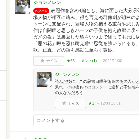
ジョンノレン
表題作を含め4編とも、海に面した大分県
ネタバレ
場人物が相互に絡み、得も言えぬ群像劇が組曲の
トーンに支配され、登場人物の抱える重荷や悲し
作は自閉症と思しきハーフの子供を抱え故郷に戻
ガメの夜」は裏返した亀をいつまで経っても元に
「悪の花」噂を恐れ耐え難い忍従を強いられるも
歌。正直、どの話も感動に至らず微妙。
ナイス
★53
コメント(
1
)
2022/11/30
ジョンノレン
読んだ後に、この著書日曜美術館のあの人か
呆れ、その後もそのコメントに違和と不快感
の人なんだろう。
ナイス
★1
12/03 13:51