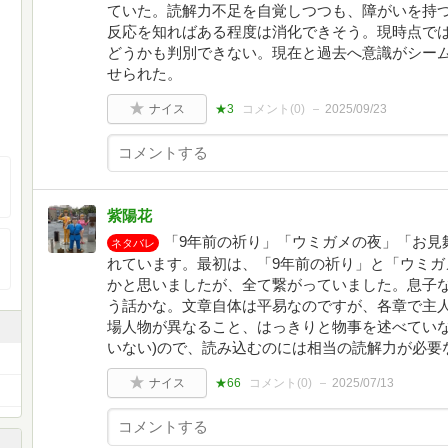
ていた。読解力不足を自覚しつつも、障がいを持
反応を知ればある程度は消化できそう。現時点で
どうかも判別できない。現在と過去へ意識がシー
せられた。
ナイス
★3
コメント(
0
)
2025/09/23
紫陽花
「9年前の祈り」「ウミガメの夜」「お見
ネタバレ
れています。最初は、「9年前の祈り」と「ウミガ
かと思いましたが、全て繋がっていました。息子
う話かな。文章自体は平易なのですが、各章で主
場人物が異なること、はっきりと物事を述べていな
いない)ので、読み込むのには相当の読解力が必要
ナイス
★66
コメント(
0
)
2025/07/13