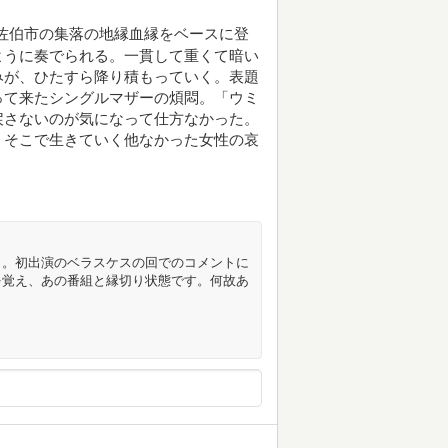
佐伯市の集落の地縁血縁をベースに登
ように奏でられる。一貫して重くて暗い
みが、ひたすら降り積もっていく。表題
って来たシングルマザーの煩悶。「ウミ
戻さないのが気になって仕方なかった。
、そこで生きていく他なかった女性の哀
と。初出演のベラスケスの回でのコメントに
を覚え、あの番組と縁切り状態です。何故あ