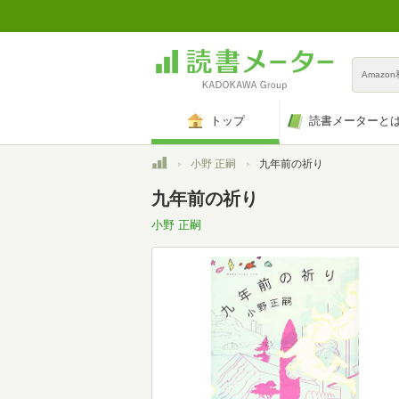
Amazo
トップ
読書メーターと
トップ
小野 正嗣
九年前の祈り
九年前の祈り
小野 正嗣