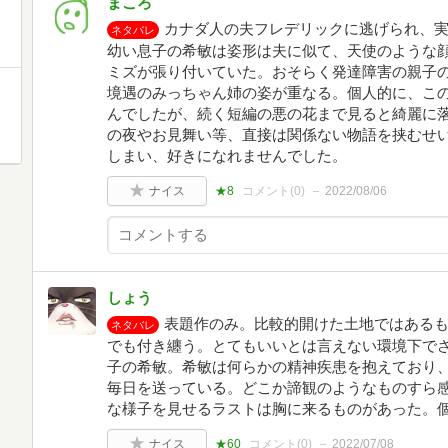
まころ
カナダ人の夫フレデリックに逃げられ、
ネタバレ
幼い息子の希敏は姿形は夫に似て、天使のような
ミズが張り付いていた。おそらく発達障害の親子の
境遇のみっちゃん姉の姿が重なる。個人的に、こ
んでしたが、続く短編の悪の花まで見ると綺麗に
の夜やお見舞い等、直接は関係ない物語を挟むせ
しまい、好きになれませんでした。
ナイス
★8
コメント(
0
)
2022/08/06
しょう
表題作のみ。比較的開けた土地ではある
ネタバレ
でも付き纏う。とてもいいとは言えない環境下で
子の希敏。希敏は何らかの精神疾患を抱えており
毎日を送っている。どこか諦観のようなものすら
な様子を見せるラストは胸に来るものがあった。
ナイス
★60
コメント(
0
)
2022/07/08