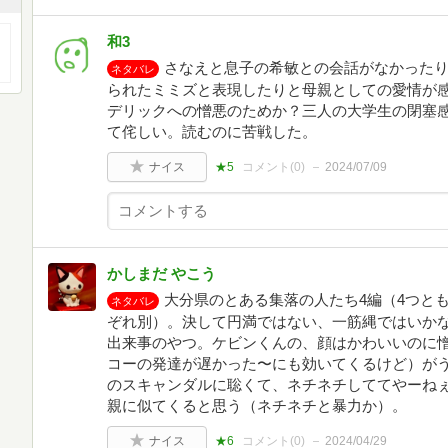
和3
さなえと息子の希敏との会話がなかった
ネタバレ
られたミミズと表現したりと母親としての愛情が
デリックへの憎悪のためか？三人の大学生の閉塞
て侘しい。読むのに苦戦した。
ナイス
★5
コメント(
0
)
2024/07/09
かしまだ やこう
大分県のとある集落の人たち4編（4つと
ネタバレ
ぞれ別）。決して円満ではない、一筋縄ではいか
出来事のやつ。ケビンくんの、顔はかわいいのに
コーの発達が遅かった〜にも効いてくるけど）が
のスキャンダルに聡くて、ネチネチしててやーね
親に似てくると思う（ネチネチと暴力か）。
ナイス
★6
コメント(
0
)
2024/04/29