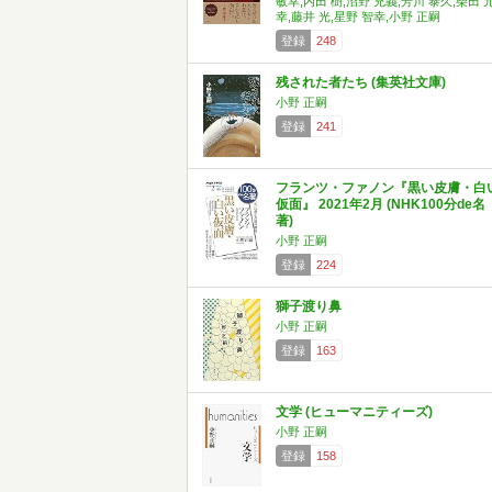
敏幸,内田 樹,沼野 充義,芳川 泰久,柴田 
幸,藤井 光,星野 智幸,小野 正嗣
登録
248
残された者たち (集英社文庫)
小野 正嗣
登録
241
フランツ・ファノン『黒い皮膚・白
仮面』 2021年2月 (NHK100分de名
著)
小野 正嗣
登録
224
獅子渡り鼻
小野 正嗣
登録
163
文学 (ヒューマニティーズ)
小野 正嗣
登録
158