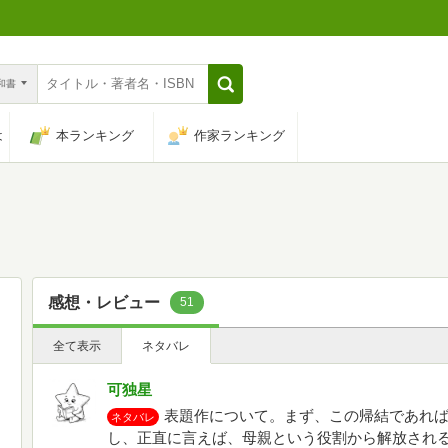
n和書
は
本ランキング
作家ランキング
感想・レビュー
51
全て表示
ネタバレ
可独星
表題作について。まず、この帰結であれ
ネタバレ
し、正直に言えば、母親という役割から解放され