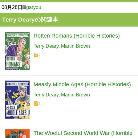
08月28日
garyou
Terry Dearyの関連本
Rotten Romans (Horrible Histories)
Terry Deary
Martin Brown
2
Measly Middle Ages (Horrible Histories)
Terry Deary
Martin Brown
2
The Woeful Second World War (Horrible