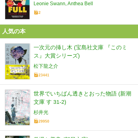
Hugh Jackman (A Sheep Detective
Leonie Swann
Anthea Bell
Novel Book 1) (English Edition)
2
人気の本
一次元の挿し木 (宝島社文庫 『このミ
ス』大賞シリーズ)
松下龍之介
23441
世界でいちばん透きとおった物語 (新潮
文庫 す 31-2)
杉井光
29950