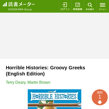
ログイン
新規登録
本を探
Horrible Histories: Groovy Greeks
(English Edition)
Terry Deary
,
Martin Brown
感想
1