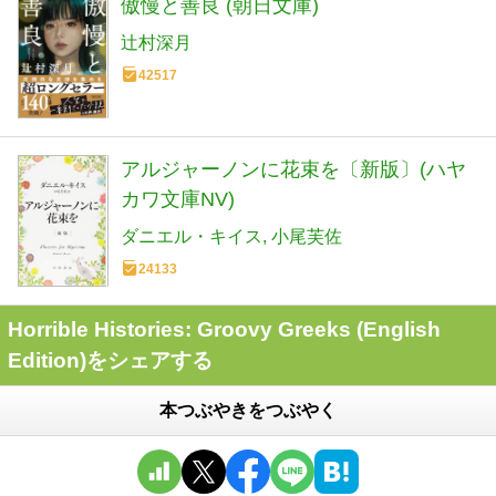
傲慢と善良 (朝日文庫)
辻村深月
42517
アルジャーノンに花束を〔新版〕(ハヤ
カワ文庫NV)
ダニエル・キイス
小尾芙佐
24133
Horrible Histories: Groovy Greeks (English
Edition)をシェアする
本つぶやきをつぶやく