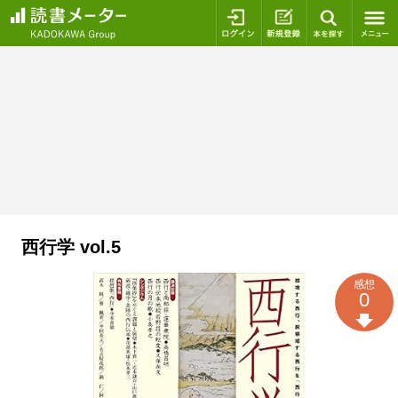
ログイン
新規登録
本を探
西行学 vol.5
感想
0