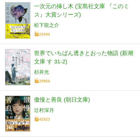
一次元の挿し木 (宝島社文庫 『このミ
ス』大賞シリーズ)
松下龍之介
23444
世界でいちばん透きとおった物語 (新潮
文庫 す 31-2)
杉井光
29954
傲慢と善良 (朝日文庫)
辻村深月
42523