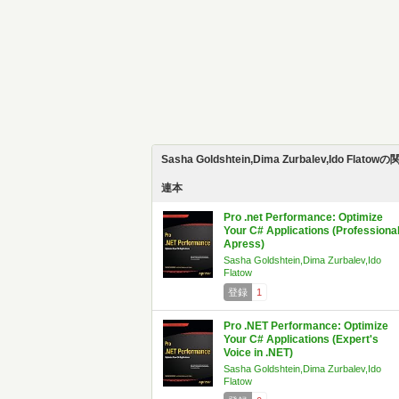
Sasha Goldshtein,Dima Zurbalev,Ido Flatowの
連本
Pro .net Performance: Optimize
Your C# Applications (Professiona
Apress)
Sasha Goldshtein,Dima Zurbalev,Ido
Flatow
登録
1
Pro .NET Performance: Optimize
Your C# Applications (Expert's
Voice in .NET)
Sasha Goldshtein,Dima Zurbalev,Ido
Flatow