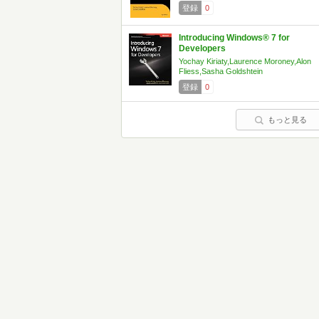
登録
0
Introducing Windows® 7 for
Developers
Yochay Kiriaty,Laurence Moroney,Alon
Fliess,Sasha Goldshtein
登録
0
もっと見る