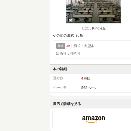
形式：Kindle版
その他の形式（β版）
形式：大型本
登録
39
出版社：翔泳社
本の詳細
登録数
4
登録
ページ数
565
ページ
書店で詳細を見る