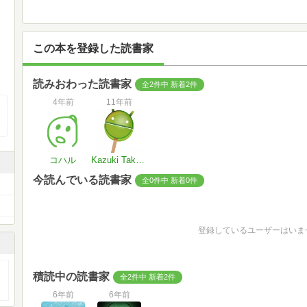
この本を登録した読書家
読みおわった読書家
全2件中 新着2件
4年前
11年前
コハル
Kazuki Takayama
今読んでいる読書家
全0件中 新着0件
登録しているユーザーはいま
積読中の読書家
全2件中 新着2件
6年前
6年前