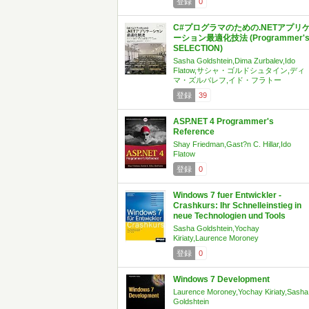
登録
0
C#プログラマのための.NETアプリ
ーション最適化技法 (Programmer'
SELECTION)
Sasha Goldshtein,Dima Zurbalev,Ido
Flatow,サシャ・ゴルドシュタイン,ディ
マ・ズルバレフ,イド・フラトー
登録
39
ASP.NET 4 Programmer's
Reference
Shay Friedman,Gast?n C. Hillar,Ido
Flatow
登録
0
Windows 7 fuer Entwickler -
Crashkurs: Ihr Schnelleinstieg in
neue Technologien und Tools
Sasha Goldshtein,Yochay
Kiriaty,Laurence Moroney
登録
0
Windows 7 Development
Laurence Moroney,Yochay Kiriaty,Sasha
Goldshtein