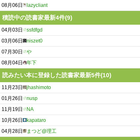
08月06日
lazycliant
積読中の読書家最新4件(9)
04月03日
ssfdfgd
03月06日
niszet0
07月30日
や
08月04日
年下
読みたい本に登録した読書家最新5件(10)
11月23日
jhashimoto
01月26日
nusp
11月19日
NA
10月26日
kapataro
04月28日
まつど@理工