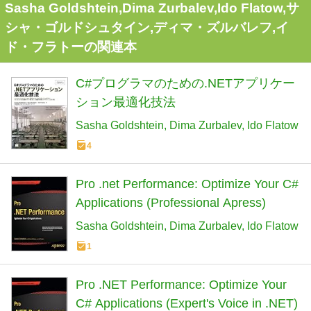
Sasha Goldshtein,Dima Zurbalev,Ido Flatow,サ
シャ・ゴルドシュタイン,ディマ・ズルバレフ,イ
ド・フラトーの関連本
C#プログラマのための.NETアプリケー
ション最適化技法
Sasha Goldshtein
Dima Zurbalev
Ido Flatow
4
Pro .net Performance: Optimize Your C#
Applications (Professional Apress)
Sasha Goldshtein
Dima Zurbalev
Ido Flatow
1
Pro .NET Performance: Optimize Your
C# Applications (Expert's Voice in .NET)