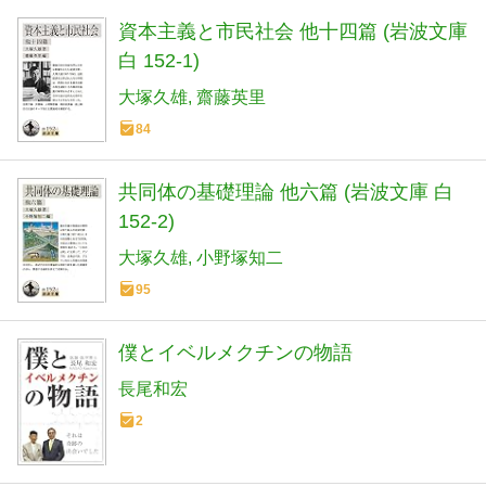
資本主義と市民社会 他十四篇 (岩波文庫
白 152-1)
大塚久雄
齋藤英里
84
共同体の基礎理論 他六篇 (岩波文庫 白
152-2)
大塚久雄
小野塚知二
95
僕とイベルメクチンの物語
長尾和宏
2