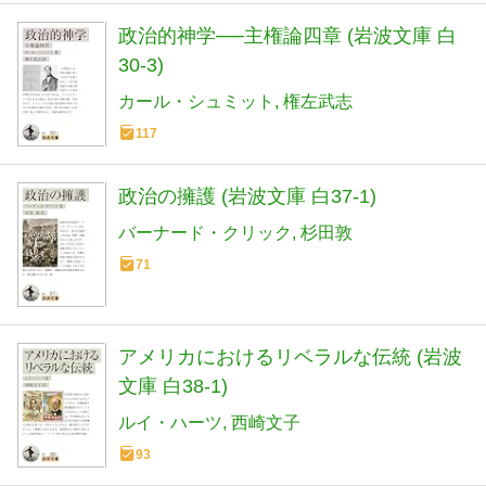
政治的神学──主権論四章 (岩波文庫 白
30-3)
カール・シュミット
権左武志
117
政治の擁護 (岩波文庫 白37-1)
バーナード・クリック
杉田敦
71
アメリカにおけるリベラルな伝統 (岩波
文庫 白38-1)
ルイ・ハーツ
西崎文子
93