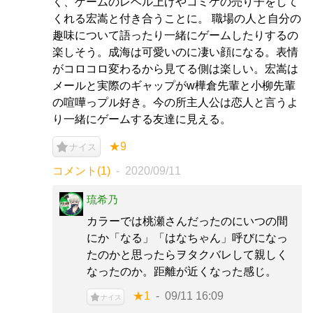
く、ゲームのレベル上げやコミケの売り子をして
くれる宏嵩と付き合うことに。 職場の人と自分の
趣味について語ったり一緒にゲームしたりするの
楽しそう。成海は可愛いのに凄い顔になる。表情
がコロコロ変わるから見てる側は楽しい。宏嵩は
メールと実際のギャップがw樺倉先輩と小柳先輩
の喧嘩っプル好き。今の所主人公は恋人と言うよ
り一緒にゲームする友達に見える。
★9
ナイス
コメント(1)
2020/09/11
琉希乃
カラーでは桃瀬さんだったのにいつの間
にか「なる」「はなちゃん」呼びになっ
たのかと思ったらヲタクバレして親しく
なったのか。距離が近くなった感じ。
★1
09/11 16:09
ナイス