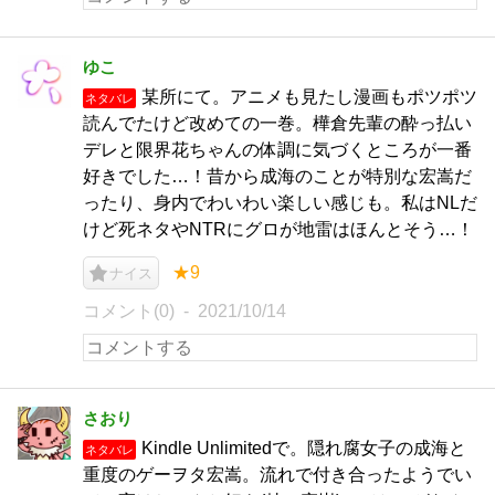
ゆこ
某所にて。アニメも見たし漫画もポツポツ
ネタバレ
読んでたけど改めての一巻。樺倉先輩の酔っ払い
デレと限界花ちゃんの体調に気づくところが一番
好きでした…！昔から成海のことが特別な宏嵩だ
ったり、身内でわいわい楽しい感じも。私はNLだ
けど死ネタやNTRにグロが地雷はほんとそう…！
★9
ナイス
コメント(0)
2021/10/14
さおり
Kindle Unlimitedで。隠れ腐女子の成海と
ネタバレ
重度のゲーヲタ宏嵩。流れで付き合ったようでい