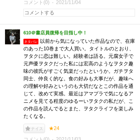
コメント(0)
2021/11/04
610＠書店員復帰を目指し中！
以前から気になっていた作品なので、在庫
ネタバレ
のあった10巻まで大人買い。タイトルのとおり、
ヲタクに恋は難しい。経験者は語る。元腐女子で
元声優ヲタクだった私には宏高のようなヲタク趣
味の彼氏がすごく気楽だったというか。ガチヲタ
同士、仲良く的な。食の好みも大事だが、趣味へ
の理解や好みというのも大切だなとこの作品を通
じて、改めて実感。最近はアマプラで気になるア
ニメを見てる程度のゆるーいヲタクの私だが、こ
の作品を読んでるとまた、ヲタクライフを楽しみ
たくなる。
★24
ナイス
コメント(0)
2021/11/03