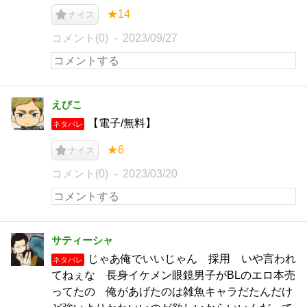
★14
ナイス
コメント(0)
2023/09/27
えびこ
【電子/無料】
ネタバレ
★6
ナイス
コメント(0)
2023/03/20
サティーシャ
じゃあ俺でいいじゃん 採用 いや言われ
ネタバレ
てねぇな 長身イケメン眼鏡男子がBLのエロ本売
ってたの 俺があげたのは雑魚キャラだたんだけ