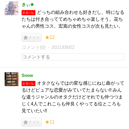
きぃ✬
どっちの組み合わせも好きだし、特になる
ネタバレ
たちは付き合っててめちゃめちゃ楽しそう。花ち
ゃんの男性コス、宏嵩の女性コスが次も見たい。
★12
ナイス
コメント(0)
2021/08/02
Snow
オタクならではの変な感じにねじ曲がって
ネタバレ
るけどピュアな恋愛がみていてたまらない!! みん
な違うジャンルのオタクだけどそれでも仲つつま
じく4人でこれこらも仲良くやってる位ところも
見ていたい!!
★11
ナイス