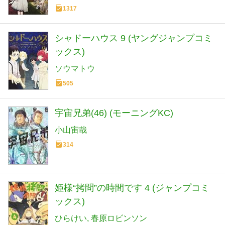
1317
シャドーハウス 9 (ヤングジャンプコミ
ックス)
ソウマトウ
505
宇宙兄弟(46) (モーニングKC)
小山宙哉
314
姫様“拷問”の時間です 4 (ジャンプコミ
ックス)
ひらけい
春原ロビンソン