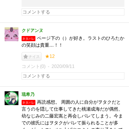
クドアンヌ
ページ下の（）が好き。ラストのひろたか
ネタバレ
の笑顔は貴重…！！
★12
ナイス
コメント(0)
2020/09/11
琉希乃
再読感想。 周囲の人に自分がヲタクだと
ネタバレ
言うのを隠して仕事してきた桃瀬成海だが偶然、
幼なじみの二藤宏嵩と再会しバレてしまう。今ま
での彼氏にはヲタクがバレて振られることが多