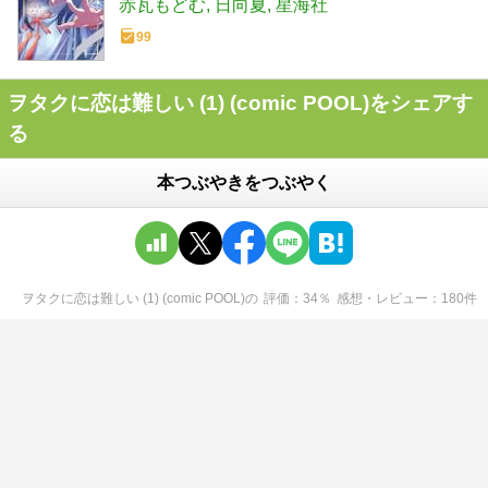
赤瓦もどむ
日向夏
星海社
99
ヲタクに恋は難しい (1) (comic POOL)をシェアす
る
本つぶやきをつぶやく
ヲタクに恋は難しい (1) (comic POOL)
の
評価
34
％
感想・レビュー
180
件