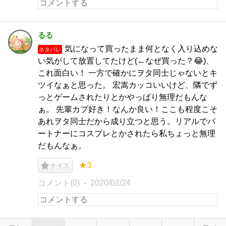
るる
気になって買ったまま何となく入り込めな
ネタバレ
い気がして放置してたけど(←なぜ買った？😂)、
これ面白い！ 一方で確かにヲタ同士じゃないとキ
ツイなぁと思った。 宏嵩カッコいいけど、隣でず
っとゲームされたりとかやっぱり無理だもんな
ぁ。 先輩カプ好き！なんか良い！ここも程度こそ
あれヲタ同士だから成り立つと思う。リアルでパ
ートナーにコスプレとかされたら私ちょっと無理
だもんなぁ。
★3
ナイス
コメント(0)
2020/02/24