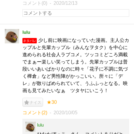
コメント(0)
2020/12/13
lulu
少し前に映画になっていた漫画。主人公カ
ネタバレ
ップルと先輩カップル（みんなヲタク）を中心に
進められる社会人ラブコメ。ツッコミどころ満載
でまぁー楽しい笑ってしまう。先輩カップルは普
段いいあいばかりなのに時々「花子に不調に気づ
く樺倉」など男性陣がかっこいい。所々に「デ
レ」が散りばめられていて、うふふっとなる。映
画も見てみたいなぁ ツタヤにいこう！
★30
ナイス
コメント(2)
2020/10/05
lulu