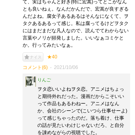
て、実はちゃんと好き(特に宏嵩)ってとこがなん
とも良いねぇ。なんだかんだで、宏嵩が良すぎる
んだよね。腐女子あるあるはそんなになくて、ヲ
タクあるあるって感じ。私は腐ってるけどヲタク
にはまだまだな凡人なので、読んでてわからない
言葉やノリが頻発しました。いいなぁコミケと
か。行ってみたいなぁ。
★40
ナイス
コメント(6)
2021/10/06
りんご
ヲタ恋いいよねヲタ恋。アニメはちょっ
と期待外れだった。漫画だからこそいい
って作品もあるわねー。アニメはなん
か、会社のシーンで(こいつら仕事せーよ)
って感じちゃったのだ。落ち着け、仕事
の話が見たいわけじゃないだろ、と自分
を諌めながらの視聴でした。