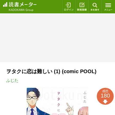
ログイン
新規登録
本を探
ヲタクに恋は難しい (1) (comic POOL)
ふじた
感想
180