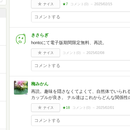
ナイス
★7
コメント(
0
)
2025/02/15
きさらぎ
hontoにて電子版期間限定無料、再読。
ナイス
コメント(
0
)
2025/02/08
梅みかん
再読。趣味を隠さなくてよくて、自然体でいられ
カップルが良き。 ナル達はこれからどんな関係性
ナイス
★18
コメント(
0
)
2025/02/01