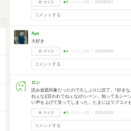
ナイス
★5
コメント(
0
)
2025/07/27
Aya
大好き
ナイス
★4
コメント(
0
)
2025/03/20
ロン
読み放題対象だったので久しぶりに読了。｢好きな
ねぇな)(言われてねぇな)のシーン。知ってるシ
い声を上げて笑ってしまった。たまにはラブコメ
ナイス
★3
コメント(
0
)
2025/02/28