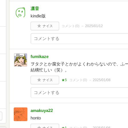
凛音
kindle版
ナイス
コメント(
0
)
2025/01/12
fumikaze
ヲタクとか腐女子とかがよくわからないので、ふ
結構忙しい（笑）。
ナイス
★5
コメント(
0
)
2025/01/08
amakuya22
honto