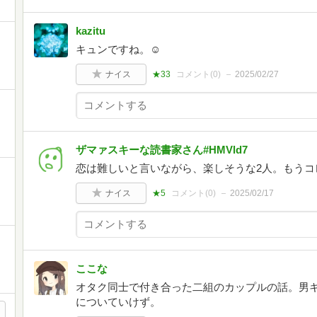
kazitu
キュンですね。☺
ナイス
★33
コメント(
0
)
2025/02/27
ザマァスキーな読書家さん#HMVld7
恋は難しいと言いながら、楽しそうな2人。もうコ
ナイス
★5
コメント(
0
)
2025/02/17
ここな
オタク同士で付き合った二組のカップルの話。男
についていけず。