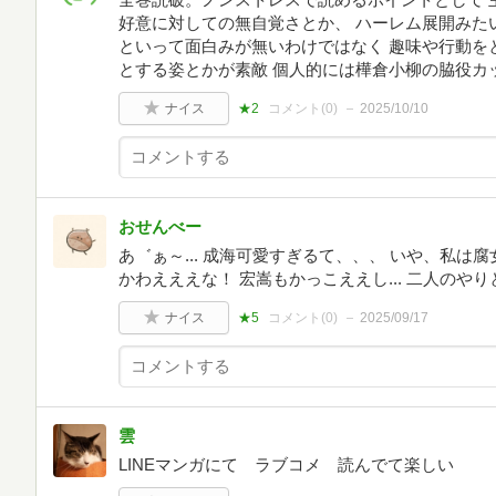
好意に対しての無自覚さとか、 ハーレム展開みた
といって面白みが無いわけではなく 趣味や行動を
とする姿とかが素敵 個人的には樺倉小柳の脇役カ
ナイス
★2
コメント(
0
)
2025/10/10
おせんべー
あ゛ぁ～... 成海可愛すぎるて、、、 いや、私は
かわえええな！ 宏嵩もかっこええし... 二人のや
ナイス
★5
コメント(
0
)
2025/09/17
雲
LINEマンガにて ラブコメ 読んでて楽しい