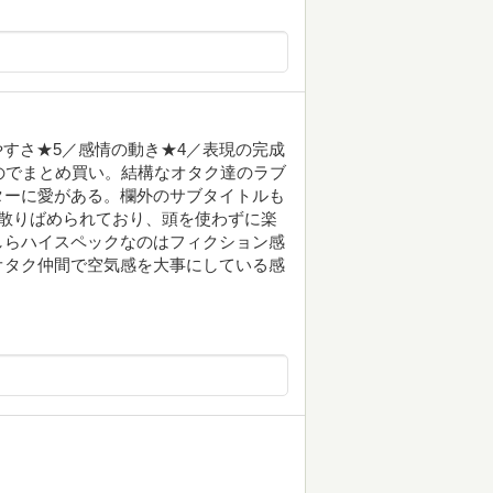
やすさ★5／感情の動き★4／表現の完成
のでまとめ買い。結構なオタク達のラブ
ターに愛がある。欄外のサブタイトルも
散りばめられており、頭を使わずに楽
しらハイスペックなのはフィクション感
オタク仲間で空気感を大事にしている感