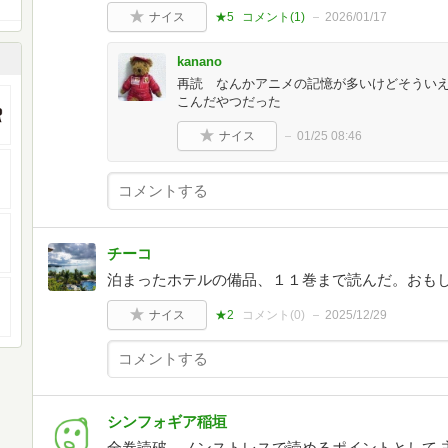
ナイス
★5
コメント(
1
)
2026/01/17
kanano
再読 なんかアニメの記憶が多いけどそうい
こんだやつだった
ナイス
01/25 08:46
チーコ
泊まったホテルの備品、１１巻まで読んだ。おも
ナイス
★2
コメント(
0
)
2025/12/29
シンフォギア稲垣
全巻読破。ノンストレスで読めるポイントとして 