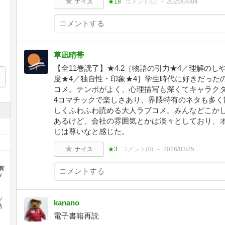
ナイス
★18
コメント(
0
)
2026/04/04
草凪晴帯
【全11巻読了】★4.2［物語の引力★4／理解のし
度★4／独自性・印象★4］学生時代に好きだった
コメ。テンポがよく、心理描写も深くてキャラク
4コマチックで楽しさあり、界隈特有のネタも多く
しくふわふわ読める大人ラブコメ。みんなどこか
あるけど、会社の雰囲気とかは淡々としており、
じは尊いなと感じた。
ナイス
★3
コメント(
0
)
2026/03/25
有
ヲ
い
ッ
kanano
描
電子書籍再読