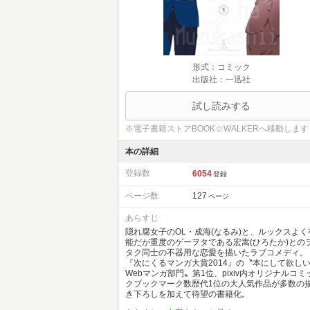
形式：コミック
出版社：一迅社
試し読みする
※電子書籍ストアBOOK☆WALKERへ移動します
本の詳細
登録数
6054
登録
ページ数
127
ページ
あらすじ
隠れ腐女子のOL・成海(なるみ)と、ルックスよく
能だが重度のゲーヲタである宏嵩(ひろたか)との
タク同士の不器用な恋愛を描いたラブコメディ。
『次にくるマンガ大賞2014』の〝本にして欲し
Webマンガ部門〟第1位、pixiv内オリジナルコミ
クブックマーク数歴代1位の大人気作品が多数の
き下ろしを加えて待望の書籍化。