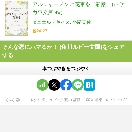
アルジャーノンに花束を〔新版〕(ハヤ
カワ文庫NV)
ダニエル・キイス
小尾芙佐
24127
そんな恋にハマるか！ (角川ルビー文庫)をシェア
する
本つぶやきをつぶやく
そんな恋にハマるか！ (角川ルビー文庫)
の
評価
100
％
感想・レビュー
3
件