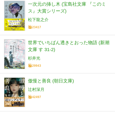
一次元の挿し木 (宝島社文庫 『このミ
ス』大賞シリーズ)
松下龍之介
23417
世界でいちばん透きとおった物語 (新潮
文庫 す 31-2)
杉井光
29943
傲慢と善良 (朝日文庫)
辻村深月
42497