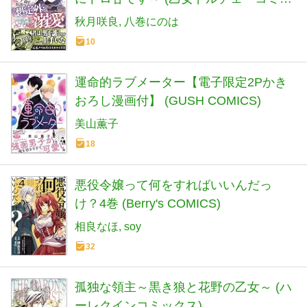
クス)
秋月咲良
八巻にのは
10
運命的ラブメーター【電子限定2Pかき
おろし漫画付】 (GUSH COMICS)
美山薫子
18
悪役令嬢って何をすればいいんだっ
け？4巻 (Berry's COMICS)
相良なほ
soy
32
孤独な領主～黒き狼と花野の乙女～ (ハ
ーレクインコミックス)