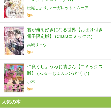
松尾しより
マーガレット・ムーア
6
君が俺を好きになる世界【おまけ付き
電子限定版】 (Charaコミックス)
高城リョウ
3
仲良くしようねお隣さん【コミックス
版】 (ふゅーじょんぷろだくと)
小木
9
人気の本