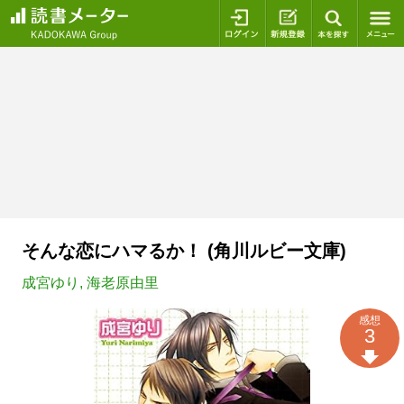
ログイン
新規登録
本を探
そんな恋にハマるか！ (角川ルビー文庫)
成宮ゆり
,
海老原由里
感想
3