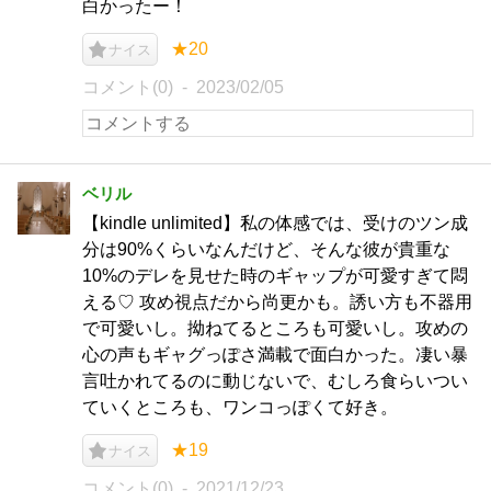
白かったー！
★20
ナイス
コメント(0)
2023/02/05
ベリル
【kindle unlimited】私の体感では、受けのツン成
分は90%くらいなんだけど、そんな彼が貴重な
10%のデレを見せた時のギャップが可愛すぎて悶
える♡ 攻め視点だから尚更かも。誘い方も不器用
で可愛いし。拗ねてるところも可愛いし。攻めの
心の声もギャグっぽさ満載で面白かった。凄い暴
言吐かれてるのに動じないで、むしろ食らいつい
ていくところも、ワンコっぽくて好き。
★19
ナイス
コメント(0)
2021/12/23