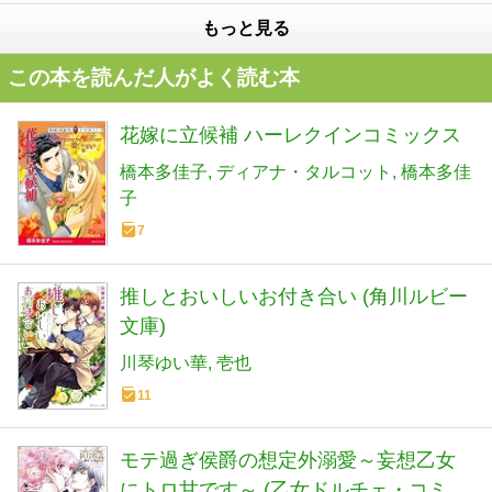
もっと見る
この本を読んだ人がよく読む本
花嫁に立候補 ハーレクインコミックス
橋本多佳子
ディアナ・タルコット
橋本多佳
子
7
推しとおいしいお付き合い (角川ルビー
文庫)
川琴ゆい華
壱也
11
モテ過ぎ侯爵の想定外溺愛～妄想乙女
にトロ甘です～ (乙女ドルチェ・コミッ