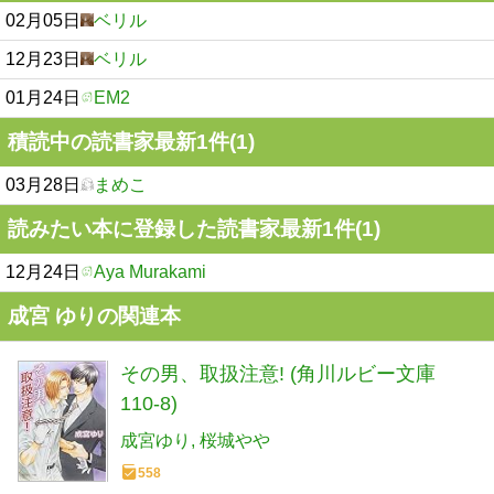
02月05日
ベリル
12月23日
ベリル
01月24日
EM2
積読中の読書家最新1件(1)
03月28日
まめこ
読みたい本に登録した読書家最新1件(1)
12月24日
Aya Murakami
成宮 ゆりの関連本
その男、取扱注意! (角川ルビー文庫
110-8)
成宮ゆり
桜城やや
558