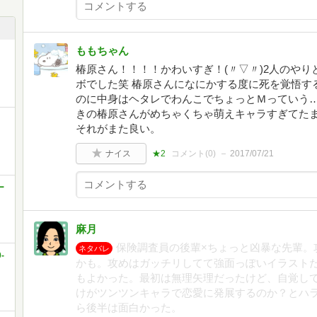
ももちゃん
椿原さん！！！！かわいすぎ！(〃▽〃)2人のや
ボでした笑 椿原さんになにかする度に死を覚悟す
のに中身はヘタレでわんこでちょっとＭっていう…
きの椿原さんがめちゃくちゃ萌えキャラすぎてた
それがまた良い。
ナイス
★2
コメント(
0
)
2017/07/21
ー
麻月
保険調査員の後輩×ちょっと凶暴な先輩。
ネタバレ
-
かも。攻めはガッチリしてて強面っぽいイラスト
もよかった。最初は無理矢理だったけど、自覚し
けがツンツンキャラで恋愛に発展するのか？とハ
ら後半は面白かった。