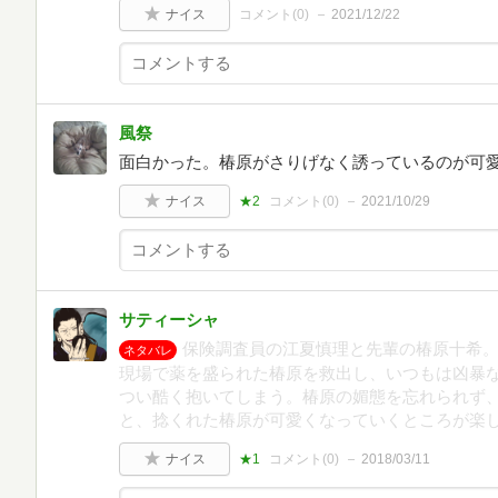
ナイス
コメント(
0
)
2021/12/22
風祭
面白かった。椿原がさりげなく誘っているのが可
ナイス
★2
コメント(
0
)
2021/10/29
サティーシャ
保険調査員の江夏慎理と先輩の椿原十希
ネタバレ
現場で薬を盛られた椿原を救出し、いつもは凶暴
つい酷く抱いてしまう。椿原の媚態を忘れられず
と、捻くれた椿原が可愛くなっていくところが楽
ナイス
★1
コメント(
0
)
2018/03/11