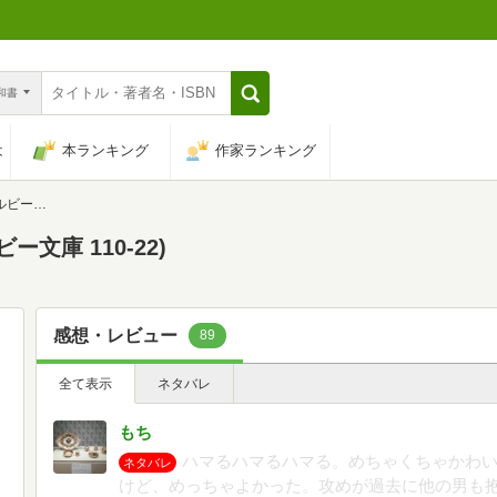
n和書
は
本ランキング
作家ランキング
0-22)
文庫 110-22)
感想・レビュー
89
全て表示
ネタバレ
もち
ハマるハマるハマる。めちゃくちゃかわ
ネタバレ
けど、めっちゃよかった。攻めが過去に他の男も