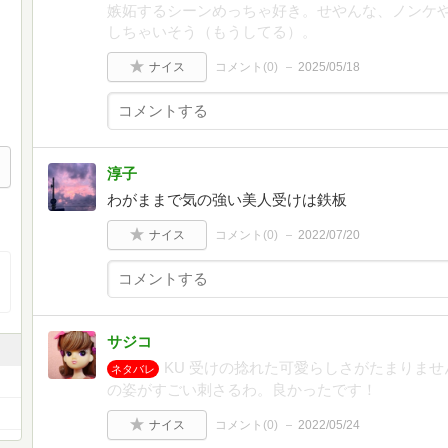
嫉妬するシーンめっちゃ好き。せやんな、ノンケ
しちゃいそう（もうしてる）。
ナイス
コメント(
0
)
2025/05/18
淳子
わがままで気の強い美人受けは鉄板
ナイス
コメント(
0
)
2022/07/20
サジコ
KU 受けの捻れた可愛らしさがたまりま
ネタバレ
の姿がすごい刺さるわ。良かったです！
ナイス
コメント(
0
)
2022/05/24