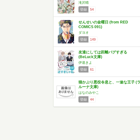
滝沢晴
登録
54
せんせいの金曜日 (from RED
COMICS 091)
ダヨオ
登録
149
友達にしては距離バグすぎる
(BeLuck文庫)
伊達きよ
登録
61
猫かぶり悪役令息と、一途な王子 (
ルーナ文庫)
はなのみやこ
登録
44