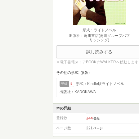
形式：ライトノベル
出版社：角川書店(角川グループパブ
リッシング)
試し読みする
※電子書籍ストアBOOK☆WALKERへ移動します
その他の形式（β版）
形式：Kindle版ライトノベル
登録
5
出版社：KADOKAWA
本の詳細
登録数
244
登録
ページ数
221
ページ