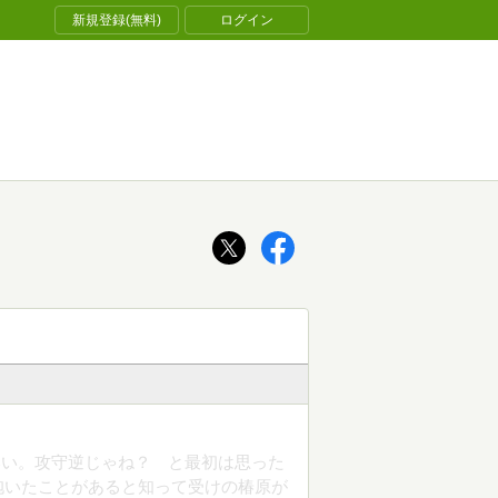
新規登録(無料)
ログイン
いい。攻守逆じゃね？ と最初は思った
抱いたことがあると知って受けの椿原が