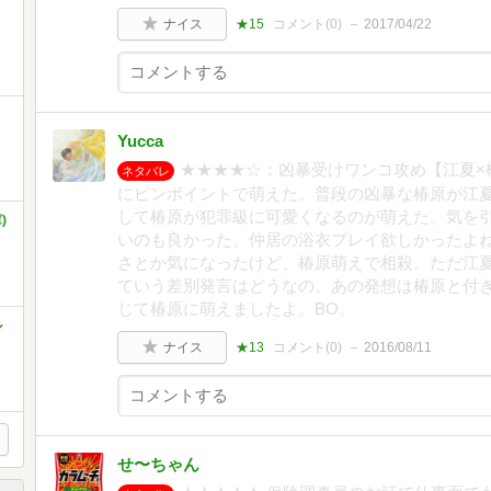
ナイス
★15
コメント(
0
)
2017/04/22
Yucca
★★★★☆：凶暴受けワンコ攻め【江夏×
ネタバレ
にピンポイントで萌えた。普段の凶暴な椿原が江
して椿原が犯罪級に可愛くなるのが萌えた。気を
)
いのも良かった。仲居の浴衣プレイ欲しかったよ
さとか気になったけど、椿原萌えで相殺。ただ江
ていう差別発言はどうなの。あの発想は椿原と付
じて椿原に萌えましたよ。BO。
ル
ナイス
★13
コメント(
0
)
2016/08/11
せ〜ちゃん