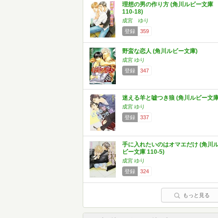
理想の男の作り方 (角川ルビー文庫
110-18)
成宮 ゆり
登録
359
野蛮な恋人 (角川ルビー文庫)
成宮 ゆり
登録
347
迷える羊と嘘つき狼 (角川ルビー文庫
成宮 ゆり
登録
337
手に入れたいのはオマエだけ (角川
ビー文庫 110-5)
成宮 ゆり
登録
324
もっと見る