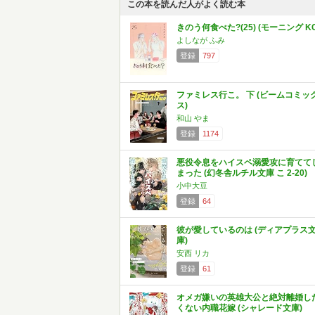
この本を読んだ人がよく読む本
きのう何食べた?(25) (モーニング KC
よしなが ふみ
登録
797
ファミレス行こ。 下 (ビームコミッ
ス)
和山 やま
登録
1174
悪役令息をハイスペ溺愛攻に育てて
まった (幻冬舎ルチル文庫 こ 2-20)
小中大豆
登録
64
彼が愛しているのは (ディアプラス
庫)
安西 リカ
登録
61
オメガ嫌いの英雄大公と絶対離婚し
くない内職花嫁 (シャレード文庫)