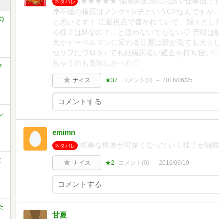
★★★★★ 保険調査員のお話で仕事面で
ネタバレ
岸不遜の椿原はノンケ×タチというCPなんですが
)
と思います！ 江夏視点で書かれていて、飄々とし
る様子はMなの？…と思わないでもない♡ 普段は
犬かドーベルマンに変わる江夏は誰が見ても犬ら
セリフにワロタ♪ でも結構仄暗い過去を持ち強い
ちゃうのも美味しかった♡
ク
ナイス
★37
コメント(
0
)
2016/06/25
し
emimn
横暴な椿原が可愛くなっていく様子が無理がな
ネタバレ
文
ナイス
★2
コメント(
0
)
2016/06/10
た
甘夏