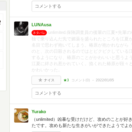
LUNAusa
unlimited.保険調査員の後輩の江夏×
ネタバレ
独で乗り込んだ先で媚薬を盛られたところを江夏
名目で思わず抱いてしまう。椿原が抱かれながら
のと、次の日殺されるのではとビクビクしている
するようになり、椿原のことがかわいいと思うよ
江夏に絆され惹かれていく。捻くれた椿原が段々
かわいかった。
ナイス
★3
コメント(
0
)
2022/01/05
Yurako
（unlimited）凶暴な受けだけど、攻めのこと
たです。攻めも新たな生きがいができたようでよ