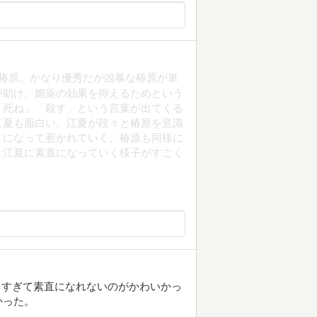
先輩の椿原。かなり優秀だが凶暴な椿原が単
が助け、媚薬の効果を抑えるためという
「死ね」「殺す」という言葉が出てくる
江夏も面白い。江夏が段々と椿原を意識
うになって惹かれていく。椿原も同様に
と江夏に素直になっていく様子がすごく
が好きすぎて素直になれないのがかわいかっ
かった。