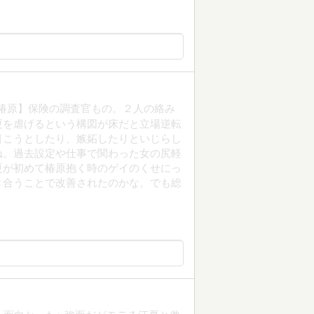
椿原】保険の調査官もの。２人の絡み
夏を虐げるという構図が床だと立場逆転
引こうとしたり、嫉妬したりといじらし
ね。過去設定や仕事で関わった女の尻軽
夏が初めて椿原抱く時のゲイのくせにっ
き合うことで改善されたのかな。でも総