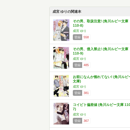
成宮 ゆりの関連本
その男、取扱注意! (角川ルビー文庫
110-8)
成宮 ゆり
登録
558
その男、侵入禁止! (角川ルビー文庫
110-9)
成宮 ゆり
登録
485
お前になんか惚れてない! (角川ルビ
文庫)
成宮 ゆり
登録
381
コイビト偏差値 (角川ルビー文庫 110
7)
成宮 ゆり
登録
367