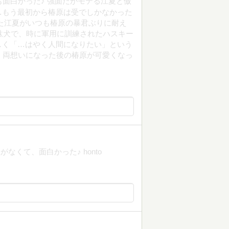
も面白かった♪ 強面だがモテる江夏と傲
…もう最初から椿原は受でしかなかった
た江夏がいつも椿原の暴君ぶりに耐え
駄犬で、時に軍用に訓練されたハスキー
しく「…はやく人間になりたい」という
♡ 両想いになった後の椿原が可愛くなっ
くて、面白かった♪ honto