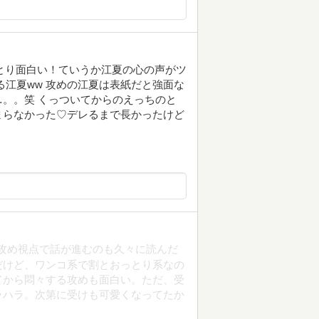
りとり面白い！ていうか江夏の心の声がツ
る江夏ww 攻めの江夏は表紙だと強面な
。。笑 くっついてからのえっちのと
まらなかった♡デレるまで長かったけど
攻め視点で話が進むのも久々に読んだ
だけど、ワンコ系で割とおっとり系なの
てから悶々する攻めも面白い。ただ、受
ラハラ。次第に受けも可愛くなってたか