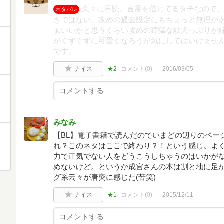
久々に再読。言霊を信じてるタチなので
ネタバレ
きではない。攻めの過去設定にもちょっと無理が
ぁいいかと思うくらい攻めの獰猛な駄犬っぷりが
がぐずぐずに可愛くなろうが気にしてはいけませ
です。
ナイス
★2
コメント(
0
)
2016/03/05
みなみ
ラ
【BL】電子書籍で読んだのでいまどの辺りのペー
れ？このネタはここで終わり？！という感じ。よ
力で正気でない人をどうこうしちゃうのはいかが
めないけど。というか成宮さんの本は割と地に足
グ系云々が唐突に感じた(苦笑)
ナイス
★1
コメント(
0
)
2015/12/11