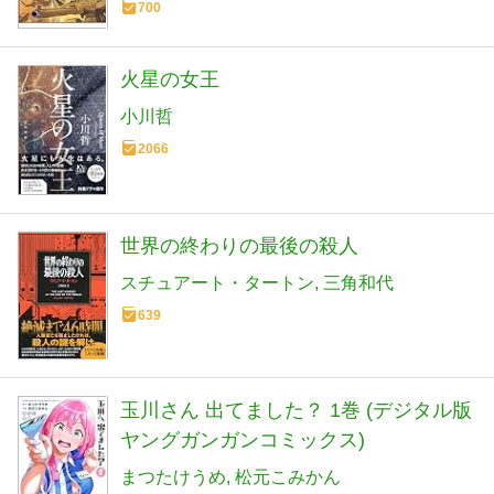
700
火星の女王
小川哲
2066
世界の終わりの最後の殺人
スチュアート・タートン
三角和代
639
玉川さん 出てました？ 1巻 (デジタル版
ヤングガンガンコミックス)
まつたけうめ
松元こみかん