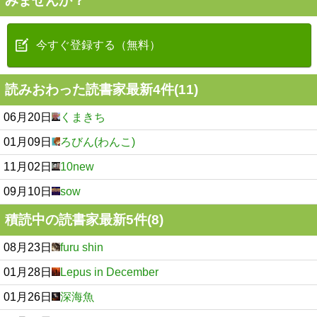
みませんか？
今すぐ登録する（無料）
読みおわった読書家最新4件(11)
06月20日
くまきち
01月09日
ろびん(わんこ)
11月02日
10new
09月10日
sow
積読中の読書家最新5件(8)
08月23日
furu shin
01月28日
Lepus in December
01月26日
深海魚