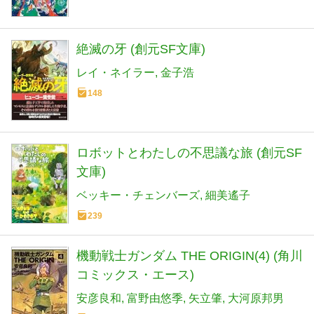
絶滅の牙 (創元SF文庫)
レイ・ネイラー
金子浩
148
ロボットとわたしの不思議な旅 (創元SF
文庫)
ベッキー・チェンバーズ
細美遙子
239
機動戦士ガンダム THE ORIGIN(4) (角川
コミックス・エース)
安彦良和
富野由悠季
矢立肇
大河原邦男