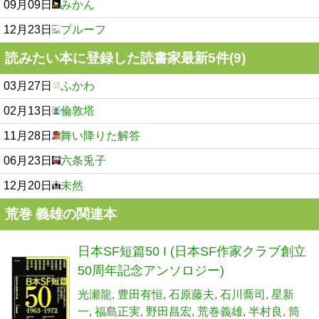
09月09日
みかん
12月23日
プルーフ
読みたい本に登録した読書家最新5件(9)
03月27日
ふかわ
02月13日
倫敦塔
11月28日
舞い降りた解答
06月23日
六条兎子
12月20日
未然
荒巻 義雄の関連本
日本SF短篇50 I (日本SF作家クラブ創立
50周年記念アンソロジー)
光瀬龍
豊田有恒
石原藤夫
石川喬司
星新
一
福島正実
野田昌宏
荒巻義雄
半村良
筒