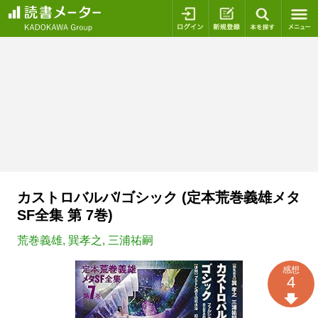
ログイン
新規登録
本を探
カストロバルバ/ゴシック (定本荒巻義雄メタ
SF全集 第 7巻)
荒巻義雄
,
巽孝之
,
三浦祐嗣
感想
4