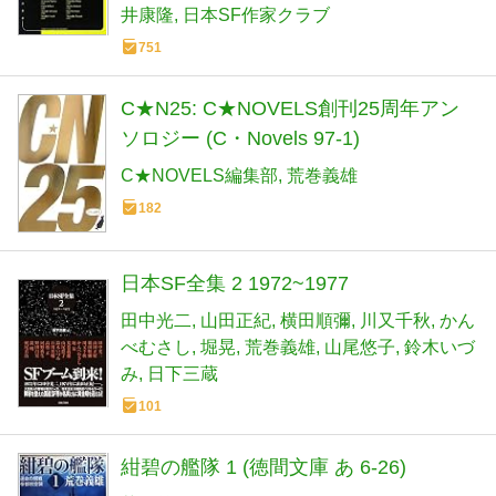
井康隆
日本SF作家クラブ
751
C★N25: C★NOVELS創刊25周年アン
ソロジー (C・Novels 97-1)
C★NOVELS編集部
荒巻義雄
182
日本SF全集 2 1972~1977
田中光二
山田正紀
横田順彌
川又千秋
かん
べむさし
堀晃
荒巻義雄
山尾悠子
鈴木いづ
み
日下三蔵
101
紺碧の艦隊 1 (徳間文庫 あ 6-26)