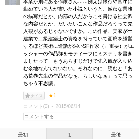
本業が別にある作家さん……例えば銀行や官庁に
勤めている人が書いた小説というと、緻密な業務
の描写だとか、内部の人だからこそ書ける社会派
な内容だとか、だいたいこんな作品だろうって先
入観があるじゃないですか。この作品、実家が土
建業で二級建築士の資格を持っていて画廊を経営
するほど美術に造詣が深いSF作家（←重要）がエ
ッシャーの作品群をモティーフにミステリを書き
ましたって、もうあらすじだけで先入観が入り込
む余地なんてないない。それなのに、読むと「あ
あ荒巻先生の作品だなぁ、らしいなぁ」って思っ
ちゃう不思議。
★1
ナイス
コメント(0)
2015/06/14
最初
1
最後