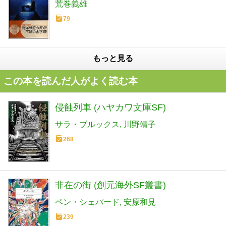
荒巻義雄
79
もっと見る
この本を読んだ人がよく読む本
侵蝕列車 (ハヤカワ文庫SF)
サラ・ブルックス
川野靖子
268
非在の街 (創元海外SF叢書)
ペン・シェパード
安原和見
239