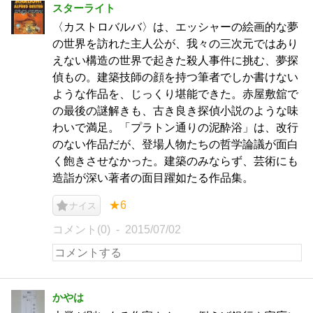
スターライト
〈カストロバルバ〉は、エッシャーの絵画的な夢
の世界を訪れた主人公が、我々の三次元ではあり
えない構造の世界で起きた殺人事件に挑む、夢探
偵もの。建築技師の顔を持つ筆者でしか書けない
ような作品を、じっくり堪能できた。赤屋敷舘で
の最後の謎解きも、古き良き探偵小説のような味
わいで満足。「プラトン通りの泥酔浴」は、改行
のない作品だが、登場人物たちの哲学論議が面白
く飽きさせなかった。建築のみならず、芸術にも
造詣が深い著者の面目躍如たる作品集。
★6
ナイス
コメント(0)
2015/07/02
かやは