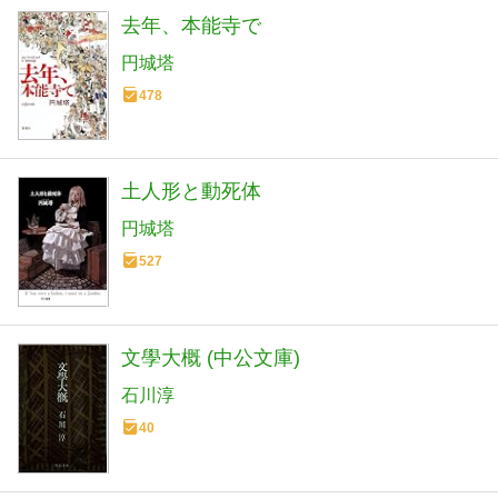
去年、本能寺で
円城塔
478
土人形と動死体
円城塔
527
文學大概 (中公文庫)
石川淳
40