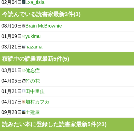
02月04日
Lxa_tisia
今読んでいる読書家最新3件(3)
08月10日
Brain McBrownie
01月09日
yukimu
03月21日
hazama
積読中の読書家最新5件(5)
03月01日
健忘症
04月05日
竹の花
01月21日
田中里佳
04月17日
加村カフカ
09月28日
土建屋
読みたい本に登録した読書家最新5件(23)