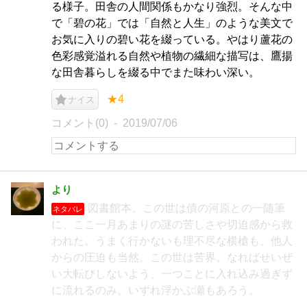
る様子。田舎の人間関係もかなり強烈。そんな中
で「碧の花」では「自然と人生」のような美文で
お気に入りの碧い花を綴っている。やはり蘆花の
色彩感覚溢れる自然や植物の繊細な描写は、鷹揚
な田舎暮らしを綴る中でまた味わい深い。
★4
ナイス
コメント(0)
2019/07/06
より
図書館本。この世は債の河原との一随筆
ネタバレ
に、ここ一月あまりの謎の苦しさや切迫感から救
われた。うまく行かないも理不尽な横槍も、他人
からの圧迫も当然。この世は苦界。なればせいぜ
い大転びしないよう、一つことに入れ込み過ぎず
に流れるのみ。いずれ浮かぶ瀬もあろう。