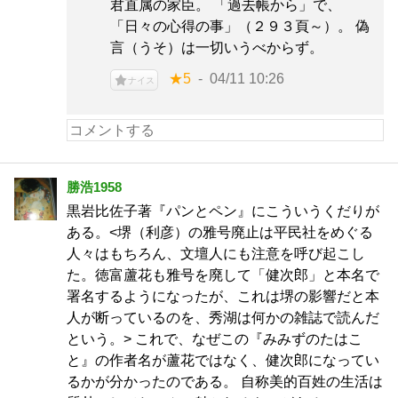
君直属の家臣。 「過去帳から」で、
「日々の心得の事」（２９３頁～）。 偽
言（うそ）は一切いうべからず。
★5
04/11 10:26
ナイス
勝浩1958
黒岩比佐子著『パンとペン』にこういうくだりが
ある。<堺（利彦）の雅号廃止は平民社をめぐる
人々はもちろん、文壇人にも注意を呼び起こし
た。徳富蘆花も雅号を廃して「健次郎」と本名で
署名するようになったが、これは堺の影響だと本
人が断っているのを、秀湖は何かの雑誌で読んだ
という。> これで、なぜこの『みみずのたはこ
と』の作者名が蘆花ではなく、健次郎になってい
るかが分かったのである。 自称美的百姓の生活は