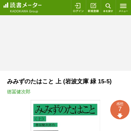
ログイン
新規登録
本を探
みみずのたはこと 上 (岩波文庫 緑 15-5)
徳冨健次郎
感想
7