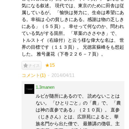
気になる叙述。 現代では、東京のために田舎は従
属しているが。 「愉快は努力に、生命は希望にあ
る。幸福は 心の貧しきにある。感謝は物の乏しき
にある」（５５頁）。 幸せって何なのか、問われ
ている気がする箇所。 「草葉のささやき」で、
トルストイ（右線付）と云う様な偉大な名は、 世
界の目標です（１１３頁）。 兄徳富蘇峰をも想起
した。 雅号蘆花（下巻２２６－７頁）。
★15
ナイス
コメント(1)
2014/04/11
1.3manen
ルビが随所にあるので、 読めないことは
ない。 「ひとりごと」の「農」で、 「農
は神の直参である」（２１０頁）。 直参
（じきさん）とは、広辞苑によると、華
族名門から出た僧で、 最勝講の徴収、主