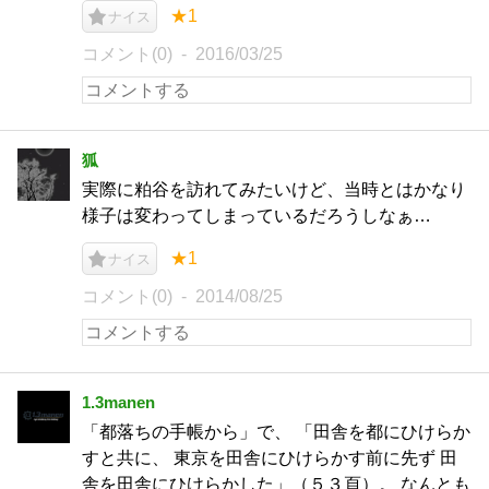
★1
ナイス
コメント(0)
2016/03/25
狐
実際に粕谷を訪れてみたいけど、当時とはかなり
様子は変わってしまっているだろうしなぁ…
★1
ナイス
コメント(0)
2014/08/25
1.3manen
「都落ちの手帳から」で、 「田舎を都にひけらか
すと共に、 東京を田舎にひけらかす前に先ず 田
舎を田舎にひけらかした」（５３頁）。 なんとも