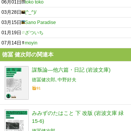
06月01日
toko toko
03月28日
(^_^)/
03月15日
Sano Paradise
01月19日
ざついち
07月14日
moyin
徳冨 健次郎の関連本
謀叛論―他六篇・日記 (岩波文庫)
徳冨健次郎
中野好夫
91
みみずのたはこと 下 改版 (岩波文庫 緑
15-6)
徳冨健次郎