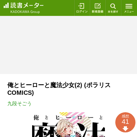
ログイン
新規登録
本を探
俺とヒーローと魔法少女(2) (ポラリス
COMICS)
九段そごう
感想
41