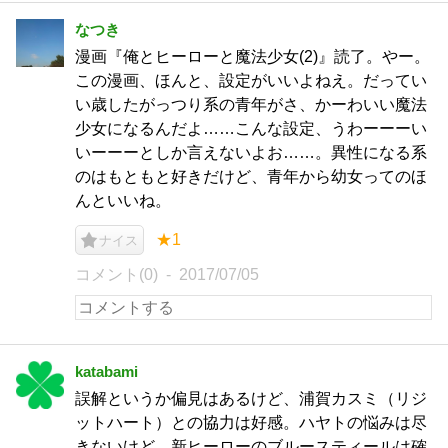
なつき
漫画『俺とヒーローと魔法少女(2)』読了。やー。
この漫画、ほんと、設定がいいよねえ。だってい
い歳したがっつり系の青年がさ、かーわいい魔法
少女になるんだよ……こんな設定、うわーーーい
いーーーとしか言えないよお……。異性になる系
のはもともと好きだけど、青年から幼女ってのほ
んといいね。
★1
ナイス
コメント(0)
2017/07/05
katabami
誤解というか偏見はあるけど、浦賀カスミ（リジ
ットハート）との協力は好感。ハヤトの悩みは尽
きないけど。新ヒーローのブルースティールは確