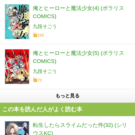
俺とヒーローと魔法少女(4) (ポラリス
COMICS)
九段そごう
102
俺とヒーローと魔法少女(5) (ポラリス
COMICS)
九段そごう
71
もっと見る
この本を読んだ人がよく読む本
転生したらスライムだった件(32) (シリ
ウスKC)