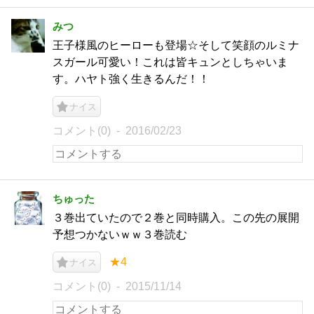
みつ
王子様風のヒーローも登場☆そして笑顔のルミナ
スガール可愛い！これは皆キュンとしちゃいま
す。ハヤト強く生きるんだ！！
ナイス
コメント(0)
2016/02/23
ちゅった
３巻出ていたので２巻と同時購入。この先の展開
予想つかないｗｗ３巻読む
★4
ナイス
コメント(0)
2015/11/14