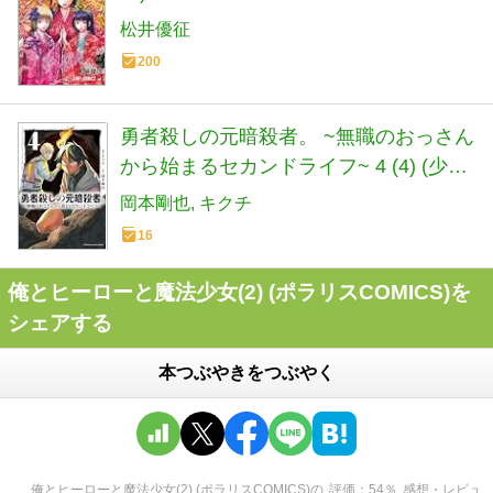
松井優征
200
勇者殺しの元暗殺者。 ~無職のおっさん
から始まるセカンドライフ~ 4 (4) (少年
チャンピオンコミックス)
岡本剛也
キクチ
16
俺とヒーローと魔法少女(2) (ポラリスCOMICS)を
シェアする
本つぶやきをつぶやく
俺とヒーローと魔法少女(2) (ポラリスCOMICS)
の
評価
54
％
感想・レビュ