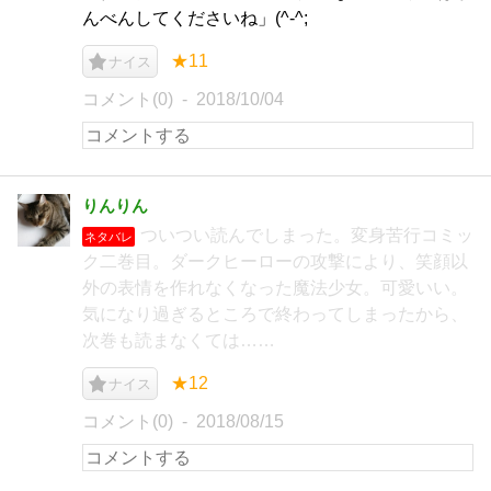
んべんしてくださいね」(^-^;
★11
ナイス
コメント(0)
2018/10/04
りんりん
ついつい読んでしまった。変身苦行コミッ
ネタバレ
ク二巻目。ダークヒーローの攻撃により、笑顔以
外の表情を作れなくなった魔法少女。可愛いい。
気になり過ぎるところで終わってしまったから、
次巻も読まなくては……
★12
ナイス
コメント(0)
2018/08/15