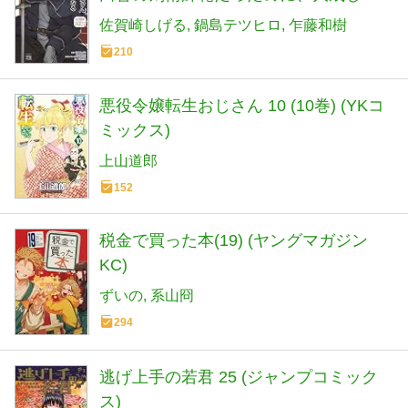
弟子たちが俺を放ってくれない件~ 9 (9)
佐賀崎しげる
鍋島テツヒロ
乍藤和樹
(ヤングチャンピオンコミックス)
210
悪役令嬢転生おじさん 10 (10巻) (YKコ
ミックス)
上山道郎
152
税金で買った本(19) (ヤングマガジン
KC)
ずいの
系山冏
294
逃げ上手の若君 25 (ジャンプコミック
ス)