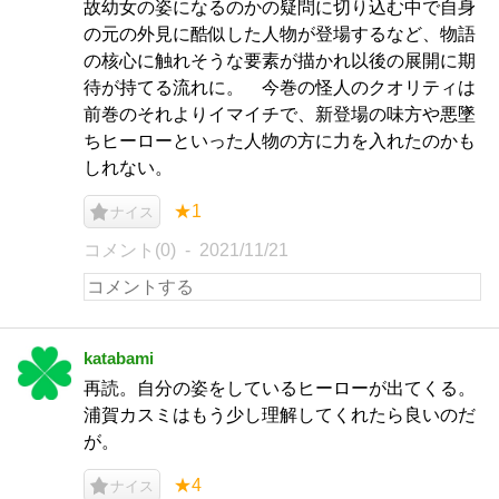
故幼女の姿になるのかの疑問に切り込む中で自身
の元の外見に酷似した人物が登場するなど、物語
の核心に触れそうな要素が描かれ以後の展開に期
待が持てる流れに。 今巻の怪人のクオリティは
前巻のそれよりイマイチで、新登場の味方や悪墜
ちヒーローといった人物の方に力を入れたのかも
しれない。
★1
ナイス
コメント(0)
2021/11/21
katabami
再読。自分の姿をしているヒーローが出てくる。
浦賀カスミはもう少し理解してくれたら良いのだ
が。
★4
ナイス