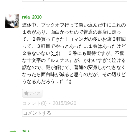
raia_2010
連休中、ブックオフ行って買い込んだ中にこれの
１巻があり、面白かったので普通の書店に走っ
て、２巻買ってきた！（マンガの多いお店３軒回
って、３軒目でやっとあった…１巻はあったけど
２巻ないない(:_;)） ３巻にも期待ですが、不憫
な十文字の『ルミナス』が、かわいすぎて泣ける
話なので、謎が解けて、普通の変身しかできなく
なったら面白味が減ると思うのだが、その辺りど
うなるんだろう…(^_^;)
ナイス
コメント(0)
2015/09/20
羊人