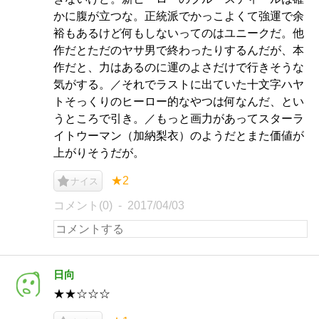
かに腹が立つな。正統派でかっこよくて強運で余
裕もあるけど何もしないってのはユニークだ。他
作だとただのヤサ男で終わったりするんだが、本
作だと、力はあるのに運のよさだけで行きそうな
気がする。／それでラストに出ていた十文字ハヤ
トそっくりのヒーロー的なやつは何なんだ、とい
うところで引き。／もっと画力があってスターラ
イトウーマン（加納梨衣）のようだとまた価値が
上がりそうだが。
★2
ナイス
コメント(0)
2017/04/03
日向
★★☆☆☆