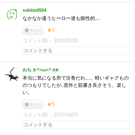
sskitto0504
なかなか違うヒーロー達も個性的…
★3
ナイス
コメント(0)
2018/01/23
わち ⊱^>ω<^⊰ฅ
本当に気になる所で次巻だわ…。軽いギャグもの
のつもりでしたが､意外と筋書き良さそう。楽し
い。
★5
ナイス
コメント(0)
2017/10/23