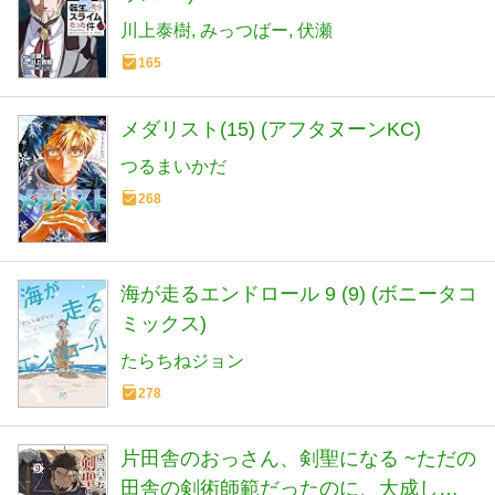
川上泰樹
みっつばー
伏瀬
165
メダリスト(15) (アフタヌーンKC)
つるまいかだ
268
海が走るエンドロール 9 (9) (ボニータコ
ミックス)
たらちねジョン
278
片田舎のおっさん、剣聖になる ~ただの
田舎の剣術師範だったのに、大成した