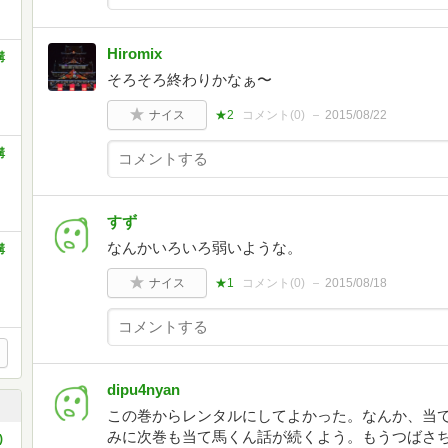
Hiromix
講
そろそろ終わりかなぁ〜
ナイス
★2
コメント(
0
)
2015/08/22
講
すず
なんかいろいろ弱いような。
講
ナイス
★1
コメント(
0
)
2015/08/18
dipu4nyan
この巻からレンタルにしてよかった。なんか、当
みに次巻も当て馬くん話が続くよう。もうつばさ
)