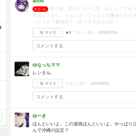
acchi
借り物。意外とマメな翔。会えなくても
ネタバレ
用意してるし。それに比べてつばさ危機感なさす
バイトまで兼城君と一緒で大丈夫なのか？
講
ナイス
★3
コメント(
0
)
2016/07/04
ゆなっちママ
レンタル。
ナイス
コメント(
0
)
2016/06/21
)
ゆーき
ほんといいよ。この漫画ほんといいよ。やっぱり
んで沖縄の設定？