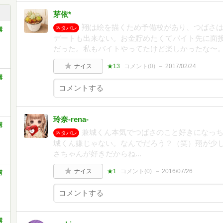
芽依*
翔は絵を描くため予備校があり、つばさ
ネタバレ
講
デートも出来ない。お金貯めたくてバイト先に面
だった。私もバイトやってたけど楽しかったな〜
ナイス
★13
コメント(
0
)
2017/02/24
講
玲奈-rena-
講
兼城くん本気でつばさのこと好きになっちゃ
ネタバレ
城くん嫌じゃない。なんでだろう？（笑）翔が少
さちゃんが好きだからね...
ナイス
★1
コメント(
0
)
2016/07/26
講
講