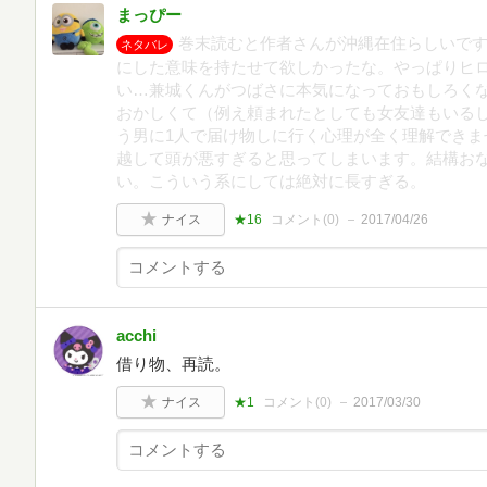
まっぴー
巻末読むと作者さんが沖縄在住らしいで
ネタバレ
にした意味を持たせて欲しかったな。やっぱりヒ
い…兼城くんがつばさに本気になっておもしろく
おかしくて（例え頼まれたとしても女友達もいる
う男に1人で届け物しに行く心理が全く理解できま
越して頭が悪すぎると思ってしまいます。結構お
い。こういう系にしては絶対に長すぎる。
ナイス
★16
コメント(
0
)
2017/04/26
acchi
借り物、再読。
ナイス
★1
コメント(
0
)
2017/03/30