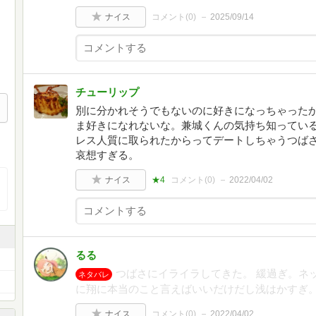
ナイス
コメント(
0
)
2025/09/14
チューリップ
別に分かれそうでもないのに好きになっちゃった
ま好きになれないな。兼城くんの気持ち知ってい
レス人質に取られたからってデートしちゃうつば
哀想すぎる。
ナイス
★4
コメント(
0
)
2022/04/02
るる
つばさにイライラしてきた。 緩過ぎ。ネ
ネタバレ
に翔に本当のこと言えばいいだけだし浅はかすぎ
ナイス
コメント(
0
)
2022/04/02