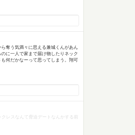
から奪う気満々に思える兼城くんがあん
るのに一人で家まで届け物したりネック
さも何だかなーって思ってしまう。翔可
ックレスなんて脅迫デートなんかする前
。