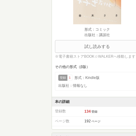
形式：コミック
出版社：講談社
試し読みする
※電子書籍ストアBOOK☆WALKERへ移動します
その他の形式（β版）
形式：Kindle版
登録
1
出版社：情報なし
本の詳細
登録数
134
登録
ページ数
192
ページ