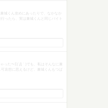
は兼城くん攻めにあったりで、なかなか
接行ったら、実は兼城くんと同じバイト
。
った〜Σ(´Д｀)でも、私はそんなに兼
し可哀想に思えるけど、兼城くんもつば