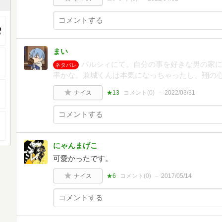
まい
パルシィにて。自分の事を好きな男の家
ネタバレ
率かな。兼城くんは本気になっちゃったし、翔の
ナイス
★13
コメント(
0
)
2022/03/31
にゃんまげこ
可愛かったです。
ナイス
★6
コメント(
0
)
2017/05/14