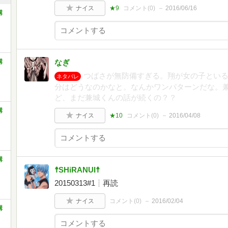
ナイス
★9
コメント(
0
)
2016/06/16
講
講
なぎ
つばさが無防備すぎる。翔が女の子とい
ネタバレ
分はどうなのかなと。なんかワンパターンだな。
ど、まだ兼城くんの話が続くの？？
講
ナイス
★10
コメント(
0
)
2016/04/08
講
☨SHiRANUI☨
20150313#1┊再読
ナイス
コメント(
0
)
2016/02/04
講