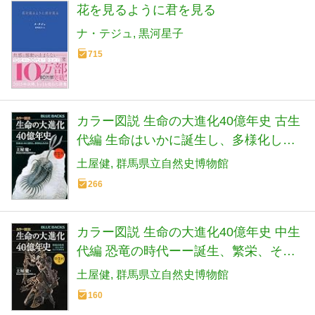
花を見るように君を見る
ナ・テジュ
黒河星子
715
カラー図説 生命の大進化40億年史 古生
代編 生命はいかに誕生し、多様化した
のか (ブルーバックス)
土屋健
群馬県立自然史博物館
266
カラー図説 生命の大進化40億年史 中生
代編 恐竜の時代ーー誕生、繁栄、そし
て大量絶滅 (ブルーバックス)
土屋健
群馬県立自然史博物館
160