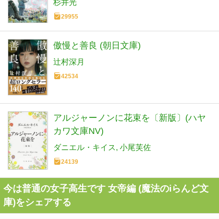
杉井光
29955
傲慢と善良 (朝日文庫)
辻村深月
42534
アルジャーノンに花束を〔新版〕(ハヤ
カワ文庫NV)
ダニエル・キイス
小尾芙佐
24139
今は普通の女子高生です 女帝編 (魔法のiらんど文
庫)をシェアする