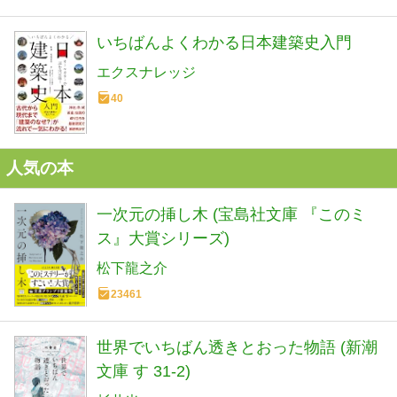
いちばんよくわかる日本建築史入門
エクスナレッジ
40
人気の本
一次元の挿し木 (宝島社文庫 『このミ
ス』大賞シリーズ)
松下龍之介
23461
世界でいちばん透きとおった物語 (新潮
文庫 す 31-2)