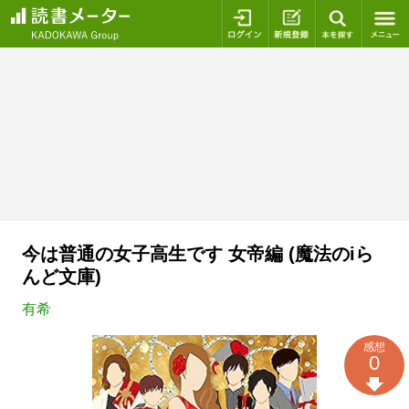
ログイン
新規登録
本を探
今は普通の女子高生です 女帝編 (魔法のiら
んど文庫)
有希
感想
0