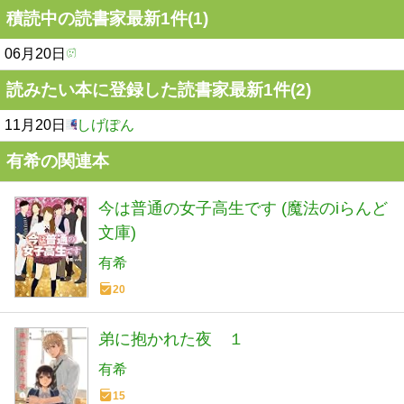
積読中の読書家最新1件(1)
06月20日
読みたい本に登録した読書家最新1件(2)
11月20日
しげぽん
有希の関連本
今は普通の女子高生です (魔法のiらんど
文庫)
有希
20
弟に抱かれた夜 １
有希
15