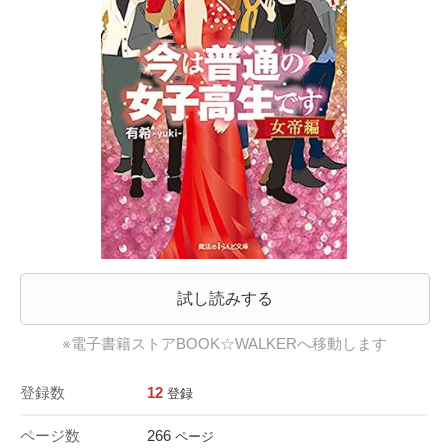
試し読みする
※電子書籍ストアBOOK☆WALKERへ移動します
登録数
12
登録
ページ数
266
ページ