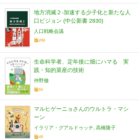
地方消滅２-加速する少子化と新たな人
口ビジョン (中公新書 2830)
人口戦略会議
206
生命科学者、定年後に畑にハマる 実
践・知的菜産の技術
仲野徹
55
マルヒゲーニョさんのウルトラ・マシ
ーン
イラリア・グアルドゥッチ
高橋隆子
49