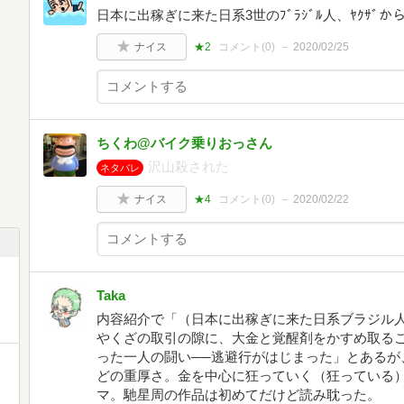
日本に出稼ぎに来た日系3世のﾌﾞﾗｼﾞﾙ人、ﾔｸｻﾞ
ナイス
★2
コメント(
0
)
2020/02/25
ちくわ@バイク乗りおっさん
沢山殺された
ネタバレ
ナイス
★4
コメント(
0
)
2020/02/22
Taka
内容紹介で「（日本に出稼ぎに来た日系ブラジル
やくざの取引の隙に、大金と覚醒剤をかすめ取る
った一人の闘い──逃避行がはじまった」とあるが
どの重厚さ。金を中心に狂っていく（狂っている
マ。馳星周の作品は初めてだけど読み耽った。