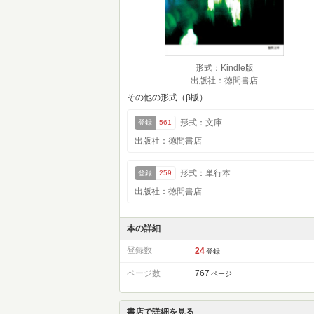
形式：Kindle版
出版社：徳間書店
その他の形式（β版）
形式：文庫
登録
561
出版社：徳間書店
形式：単行本
登録
259
出版社：徳間書店
本の詳細
登録数
24
登録
ページ数
767
ページ
書店で詳細を見る