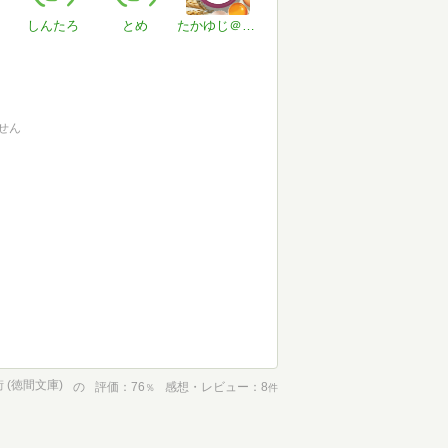
しんたろ
とめ
たかゆじ＠石原プロは永遠だ！！！
せん
 (徳間文庫)
の
評価
76
感想・レビュー
8
％
件