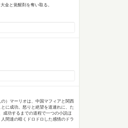
から大金と覚醒剤を奪い取る。
人の）マーリオは、中国マフィアと関西
ことに成功。怒りと絶望を道連れに、た
、成功するまでの道程で一つの小説ほ
）人間達の暗くドロドロした感情のドラ