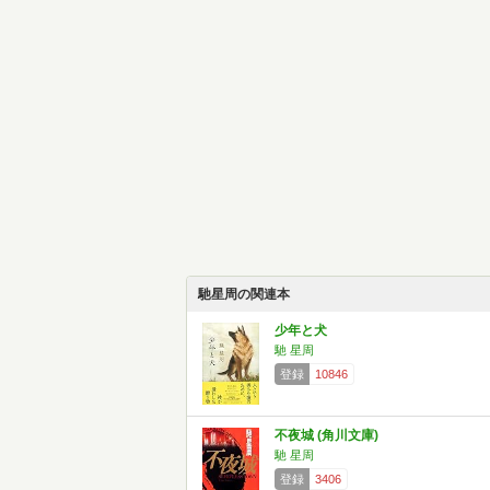
馳星周の関連本
少年と犬
馳 星周
登録
10846
不夜城 (角川文庫)
馳 星周
登録
3406