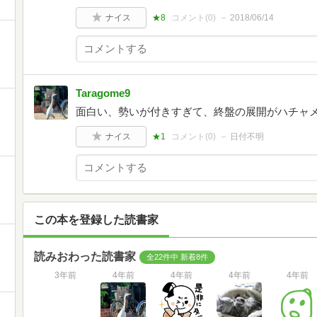
ナイス
★8
コメント(
0
)
2018/06/14
Taragome9
面白い、勢いが付きすぎて、終盤の展開がハチャ
ナイス
★1
コメント(
0
)
日付不明
この本を登録した読書家
読みおわった読書家
全22件中 新着8件
3年前
4年前
4年前
4年前
4年前