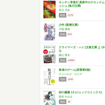
キッチン常夜灯 真夜中のクロックム
ッシュ (角川文庫)
長月 天音
登録
2378
少年 (新潮文庫)
川端 康成
登録
834
クライマーズ・ハイ (文春文庫 よ 18
3)
横山 秀夫
登録
14884
敗者のゲーム[原著第8版]
チャールズ・エリス
登録
1690
砂の薔薇 14 (ジェッツコミックス)
新谷 かおる
登録
38