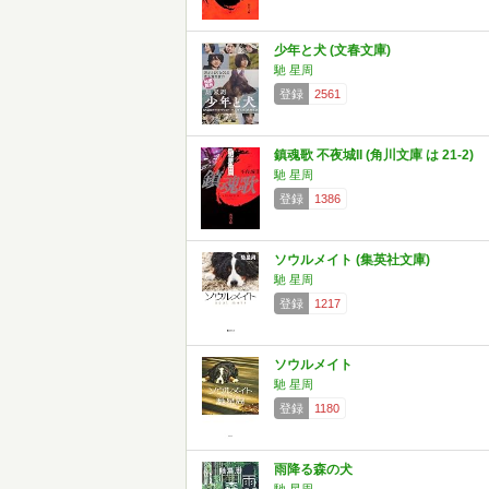
少年と犬 (文春文庫)
馳 星周
登録
2561
鎮魂歌 不夜城II (角川文庫 は 21-2)
馳 星周
登録
1386
ソウルメイト (集英社文庫)
馳 星周
登録
1217
ソウルメイト
馳 星周
登録
1180
雨降る森の犬