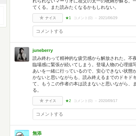
れられないマーリオに祖父の太一の呪縛が蘇る。
てくる。また読みたくなるかもしれない。
ナイス
★1
コメント(
0
)
2021/06/29
juneberry
読み終わって精神的な疲労感から解放された。不
臨場感に緊張が続いてしまう。登場人物の心理描
あいを一緒に行っているので、安心できない状態
かないと思いながらも、読み終えるまでのドキド
て、もうこの作者の本は読まないと思いながら、
る。
ナイス
★2
コメント(
0
)
2020/09/17
無添