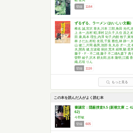
馳 星周
登録
1164
ずるずる、ラーメン (おいしい文藝)
椎名 誠,宮沢 章夫,川本 三郎,角田 光代,
上 永一,吉村 昭,津村 記久子,久住 昌之,
田 康,島本 理生,内澤 旬子,内館 牧子,東
林 さだお,村松 友視,千葉 雅也,林 静一,
山 健二,片岡 義男,池部 良,丸谷 才一,北 
夫,開高 健,古波蔵 保好,荒木 経惟,馳 星周
藤子・F・不二雄,藤子 不二雄A,森下 典子
曽野 綾子,沢木 耕太郎,吉本 隆明,江國 香
織,石垣 りん
登録
1116
もっと見る
この本を読んだ人がよく読む本
審議官：隠蔽捜査9.5 (新潮文庫 こ 42
62)
今野敏
登録
605