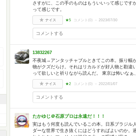
さすがに、この手のものはもういいって感じです
って感じです。
ナイス
★5
コメント(
0
)
2023/07/30
13832267
不夜城→アンタッチャブルときてこの本。振り幅が
物がクズだらけ。それはリカルドが好人物と勘違
って欲しいと祈りながら読んだ。 東京は怖いなぁ
ナイス
★2
コメント(
0
)
2022/01/07
たかゆじ＠石原プロは永遠だ！！！
実はもう何度も読んでいるこの本。日系ブラジル
ダーな世界で生き抜くにはどうすればよいのか。