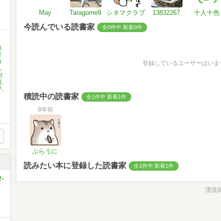
May
Taragome9
シネマクラブ
13832267
十人十色
今読んでいる読書家
全0件中 新着0件
池
町
海
登録しているユーザーはいま
丸
杜
,
,
積読中の読書家
全1件中 新着1件
8年前
ぶらうに
読みたい本に登録した読書家
全1件中 新着1件
-
漂流街