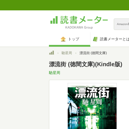
Amazo
トップ
読書メーターと
トップ
馳星周
漂流街 (徳間文庫)
漂流街 (徳間文庫)(Kindle版)
馳星周