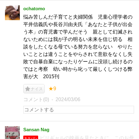
ochatomo
悩み苦しんだ子育てと夫婦関係 児童心理学者の
平井信義氏や長谷川由夫氏「あなたと子供が出会
う本」の育児書で学んだそう 親として幻滅され
ないためには我が子の明るい未来を信じ切る 相
談をしたくなる母でいる努力を怠らない やりた
いこととは違うことをやらされて意欲をなくし失
敗で自暴自棄になったりゲームに没頭し続けるの
ではと考察 幼い時から叱って厳しくしつける弊
害が大 2015刊
★9
ナイス
コメント(0)
2024/03/06
Sansan Nag
ビリギャルの映画を見たときに、このお母
ネタバレ