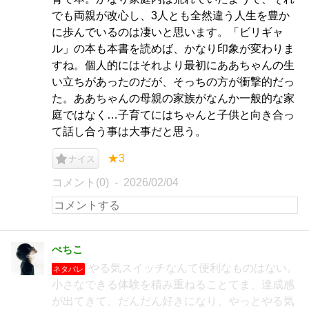
でも両親が改心し、3人とも全然違う人生を豊か
に歩んでいるのは凄いと思います。「ビリギャ
ル」の本も本書を読めば、かなり印象が変わりま
すね。個人的にはそれより最初にああちゃんの生
い立ちがあったのだが、そっちの方が衝撃的だっ
た。ああちゃんの母親の家族がなんか一般的な家
庭ではなく…子育てにはちゃんと子供と向き合っ
て話し合う事は大事だと思う。
★3
ナイス
コメント(0)
2026/02/04
ぺちこ
やる気スイッチなんて便利なものはない。
ネタバレ
小さなできる体験を積み重ねることてま、達成感
が出てきて、だんだん好きになり、やっとやる気