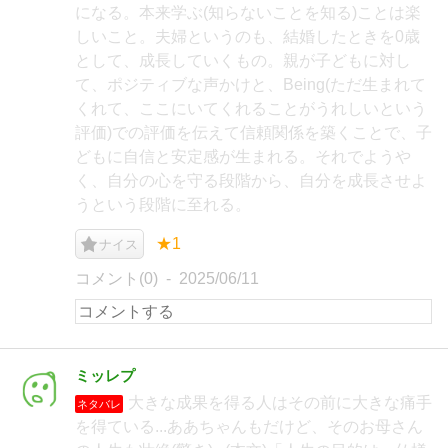
になる。本来学ぶ(知らないことを知る)ことは楽
しいこと。夫婦というのも、結婚したときを0歳
として、成長していくもの。親が子どもに対し
て、ポジティブな声かけと、Being(ただ生まれて
くれて、ここにいてくれることがうれしいという
評価)での評価を伝えて信頼関係を築くことで、子
どもに自信と安定感が生まれる。それでようや
く、自分の心を守る段階から、自分を成長させよ
うという段階に至れる。
★1
ナイス
コメント(0)
2025/06/11
ミッレプ
大きな成果を得る人はその前に大きな痛手
ネタバレ
を得ている...ああちゃんもだけど、そのお母さん