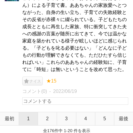
ん）による子育て書。ああちゃんの家族愛へとつ
ながった、自身の生い立ち、子育ての失敗経験と
その反省が赤裸々に綴られている。子どもたちの
成長とともに再生した家族、特に衝突してきた夫
への感謝の言葉が随所に出てきて、今では温かな
家庭を築かれている様子が眩しいほどに感じられ
る。「子どもを叱る必要はない」「どんなに子ど
もの行動が理解できなくても、ただひたすら信じ
ればいい」これらのああちゃんの経験知に、子育
てに「時短」は無いということを改めて思った。
★15
ナイス
コメント(0)
2022/06/19
最初
1
2
3
4
5
最後
全176件中 1-20 件を表示