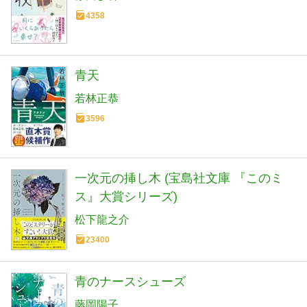
4358
青天
若林正恭
3596
一次元の挿し木 (宝島社文庫 『このミ
ス』大賞シリーズ)
松下龍之介
23400
青のナースシューズ
藤岡陽子