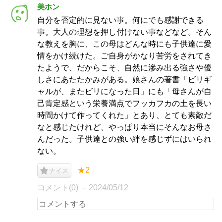
美ホン
自分を否定的に見ない事。何にでも感謝できる
事。大人の理想を押し付けない事などなど。そん
な教えを胸に、この母はどんな時にも子供達に愛
情をかけ続けた。ご自身がかなり苦労をされてき
たようで、だからこそ、自然に滲み出る強さや優
しさにあたたかみがある。娘さんの著書「ビリギ
ャルが、またビリになった日」にも「母さんが自
己肯定感という栄養満点でフッカフカの土を長い
時間かけて作ってくれた」とあり、とても素敵だ
なと感じたけれど、やっぱり本当にそんなお母さ
んだった。子供達との強い絆を感じずにはいられ
ない。
★2
ナイス
コメント(0)
2024/05/12