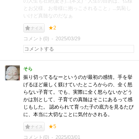
の人生も壮絶(驚き)...(本文)「人生の目的は、仏様
とお父様、お母様に抱っこされること」...気恥し
いけど真髄なのだなぁ
★2
ナイス
コメント(0)
2025/03/29
そら
振り切ってるなーというのが最初の感情。手を挙
げるほど厳しく躾けていたところからの、全く怒
らない子育て。でも、実際に全く怒らないかどう
かは別として、子育ての真髄はそこにあるって感
じもした。 認められて育った子の底力を見るたび
に、本当に大切なことに気付かされる。
★5
ナイス
コメント(0)
2025/03/01