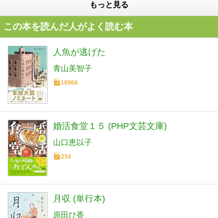
もっと見る
この本を読んだ人がよく読む本
人魚が逃げた
青山美智子
10966
婚活食堂１５ (PHP文芸文庫)
山口恵以子
234
月収 (単行本)
原田ひ香