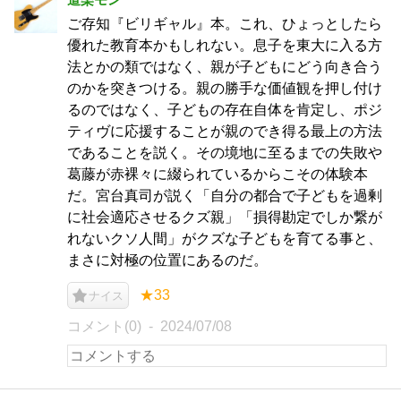
ご存知『ビリギャル』本。これ、ひょっとしたら
優れた教育本かもしれない。息子を東大に入る方
法とかの類ではなく、親が子どもにどう向き合う
のかを突きつける。親の勝手な価値観を押し付け
るのではなく、子どもの存在自体を肯定し、ポジ
ティヴに応援することが親のでき得る最上の方法
であることを説く。その境地に至るまでの失敗や
葛藤が赤裸々に綴られているからこその体験本
だ。宮台真司が説く「自分の都合で子どもを過剰
に社会適応させるクズ親」「損得勘定でしか繋が
れないクソ人間」がクズな子どもを育てる事と、
まさに対極の位置にあるのだ。
★33
ナイス
コメント(0)
2024/07/08