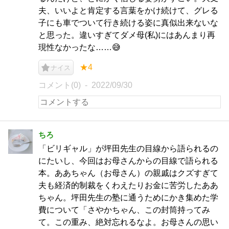
夫、いいよと肯定する言葉をかけ続けて、グレる
子にも車でついて行き続ける姿に真似出来ないな
と思った。違いすぎてダメ母(私)にはあんまり再
現性なかったな……😅
★4
ナイス
コメント(0)
2022/09/30
ちろ
「ビリギャル」が坪田先生の目線から語られるの
にたいし、今回はお母さんからの目線で語られる
本。ああちゃん（お母さん）の親戚はクズすぎて
夫も経済的制裁をくわえたりお金に苦労したああ
ちゃん。坪田先生の塾に通うためにかき集めた学
費について「さやかちゃん、この封筒持ってみ
て。この重み、絶対忘れるなよ。お母さんの思い