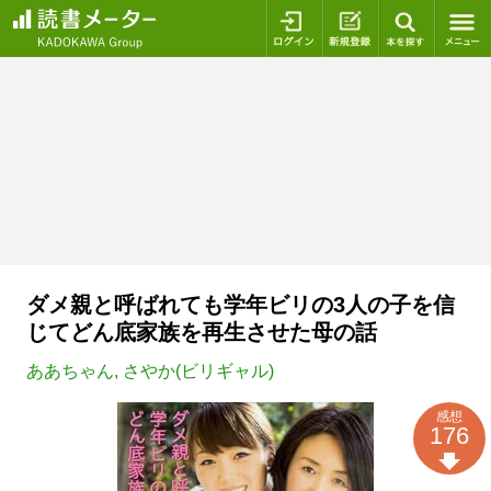
ログイン
新規登録
本を探
ダメ親と呼ばれても学年ビリの3人の子を信
じてどん底家族を再生させた母の話
ああちゃん
,
さやか(ビリギャル)
感想
176