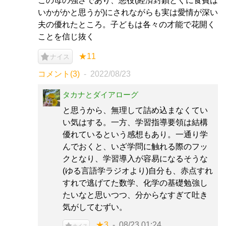
この母の強さであり、悪役(経済封鎖とくに食費は
いかがかと思うが)にされながらも実は愛情が深い
夫の優れたところ。子どもは各々の才能で花開く
ことを信じ抜く
★11
ナイス
コメント(3)
2022/08/23
タカナとダイアローグ
と思うから、無理して詰め込まなくてい
い気はする。一方、学習指導要領は結構
優れているという感想もあり。一通り学
んでおくと、いざ学問に触れる際のフッ
クとなり、学習導入が容易になるそうな
(ゆる言語学ラジオより)自分も、赤点すれ
すれで逃げてた数学、化学の基礎勉強し
たいなと思いつつ、分からなすぎて吐き
気がしてむずい。
★3
08/23 01:24
ナイス