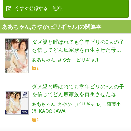
今すぐ登録する（無料）
ああちゃん,さやか(ビリギャル)の関連本
ダメ親と呼ばれても学年ビリの3人の子
を信じてどん底家族を再生させた母の
話
ああちゃん
さやか（ビリギャル）
2
ダメ親と呼ばれても学年ビリの3人の子
を信じてどん底家族を再生させた母の
話: (KADOKAWA)
ああちゃん
さやか（ビリギャル）
齋藤小
浪
KADOKAWA
2