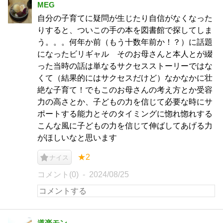
MEG
自分の子育てに疑問が生じたり自信がなくなった
りすると、ついこの手の本を図書館で探してしま
う。。。何年か前（もう十数年前か！？）に話題
になったビリギャル そのお母さんと本人とが綴
った当時の話は単なるサクセスストーリーではな
くて（結果的にはサクセスだけど）なかなかに壮
絶な子育て！でもこのお母さんの考え方とか受容
力の高さとか、子どもの力を信じて必要な時にサ
ポートする能力とそのタイミングに惚れ惚れする
こんな風に子どもの力を信じて伸ばしてあげる力
がほしいなと思います
★2
ナイス
コメント(0)
2024/08/25
道楽モン