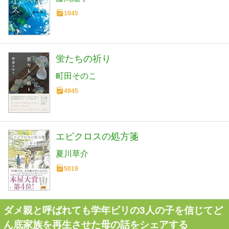
1045
蛍たちの祈り
町田そのこ
4945
エピクロスの処方箋
夏川草介
5019
ダメ親と呼ばれても学年ビリの3人の子を信じてど
ん底家族を再生させた母の話をシェアする