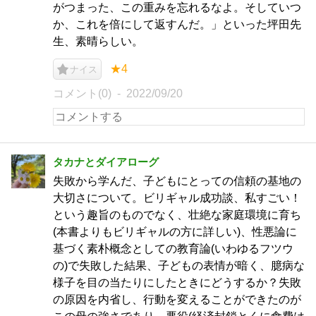
がつまった、この重みを忘れるなよ。そしていつ
か、これを倍にして返すんだ。」といった坪田先
生、素晴らしい。
★4
ナイス
コメント(0)
2022/09/20
タカナとダイアローグ
失敗から学んだ、子どもにとっての信頼の基地の
大切さについて。ビリギャル成功談、私すごい！
という趣旨のものでなく、壮絶な家庭環境に育ち
(本書よりもビリギャルの方に詳しい)、性悪論に
基づく素朴概念としての教育論(いわゆるフツウ
の)で失敗した結果、子どもの表情が暗く、臆病な
様子を目の当たりにしたときにどうするか？失敗
の原因を内省し、行動を変えることができたのが