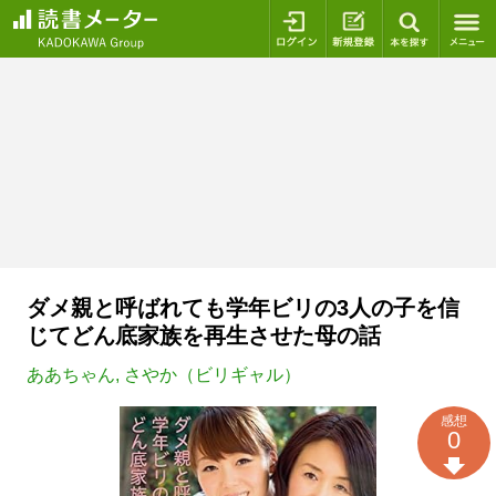
ログイン
新規登録
本を探
ダメ親と呼ばれても学年ビリの3人の子を信
じてどん底家族を再生させた母の話
ああちゃん
,
さやか（ビリギャル）
感想
0