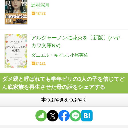
辻村深月
42472
アルジャーノンに花束を〔新版〕(ハヤ
カワ文庫NV)
ダニエル・キイス
小尾芙佐
24121
ダメ親と呼ばれても学年ビリの3人の子を信じてど
ん底家族を再生させた母の話をシェアする
本つぶやきをつぶやく