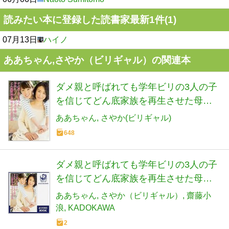
読みたい本に登録した読書家最新1件(1)
07月13日
ハイノ
ああちゃん,さやか（ビリギャル）の関連本
ダメ親と呼ばれても学年ビリの3人の子
を信じてどん底家族を再生させた母の
話
ああちゃん
さやか(ビリギャル)
648
ダメ親と呼ばれても学年ビリの3人の子
を信じてどん底家族を再生させた母の
話: (KADOKAWA)
ああちゃん
さやか（ビリギャル）
齋藤小
浪
KADOKAWA
2