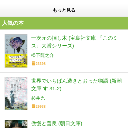
もっと見る
人気の本
一次元の挿し木 (宝島社文庫 『このミ
ス』大賞シリーズ)
松下龍之介
23398
世界でいちばん透きとおった物語 (新潮
文庫 す 31-2)
杉井光
29938
傲慢と善良 (朝日文庫)