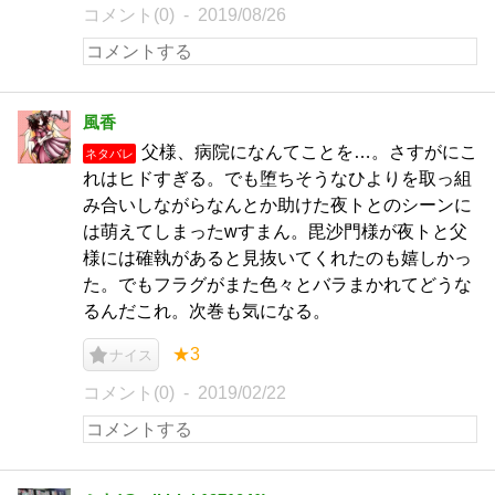
コメント(0)
2019/08/26
風香
父様、病院になんてことを…。さすがにこ
ネタバレ
れはヒドすぎる。でも堕ちそうなひよりを取っ組
み合いしながらなんとか助けた夜トとのシーンに
は萌えてしまったwすまん。毘沙門様が夜トと父
様には確執があると見抜いてくれたのも嬉しかっ
た。でもフラグがまた色々とバラまかれてどうな
るんだこれ。次巻も気になる。
★3
ナイス
コメント(0)
2019/02/22