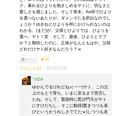
ク。暴れるひよりを抱きしめるヤトに、切なさと
愛しさを感じました。そして巻末。AorBでひより
を選べないあたりが、ダメンズたる所以なのでし
ょうか？ゆきねとひよりを秤にかけられないのは
わかる。(まだ)が、父様とひよりでは、ひよりを
選べ、ヤト！笑 そして、最後。ひよりとラブ
か？と期待したのに、正体がなんともはや。父様
どれだけヤト好きなんだろう？ｗ
★32
ナイス
コメント(1)
2015/11/30
つぼみ
ゆがんでるけれどね♪( 一一)ヤト、この父
上のもとで育ち、いまに至るまで苦労し
たね。そして、緊急時に毘沙門天がヤト
にすけだちし、そこに動揺(驚きつつも喜
びというかうれしさでてたｗ)しつつも友