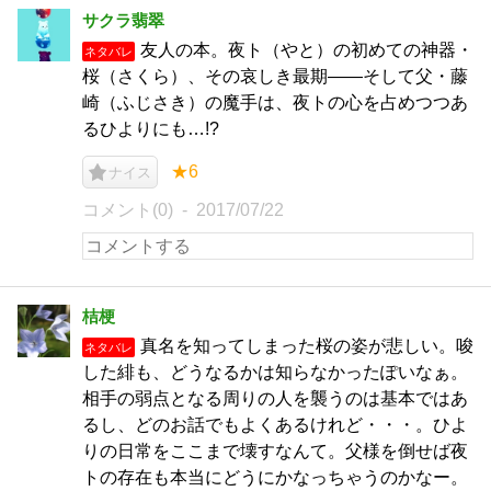
サクラ翡翠
友人の本。夜ト（やと）の初めての神器・
ネタバレ
桜（さくら）、その哀しき最期――そして父・藤
崎（ふじさき）の魔手は、夜トの心を占めつつあ
るひよりにも…!?
★6
ナイス
コメント(0)
2017/07/22
桔梗
真名を知ってしまった桜の姿が悲しい。唆
ネタバレ
した緋も、どうなるかは知らなかったぽいなぁ。
相手の弱点となる周りの人を襲うのは基本ではあ
るし、どのお話でもよくあるけれど・・・。ひよ
りの日常をここまで壊すなんて。父様を倒せば夜
トの存在も本当にどうにかなっちゃうのかなー。