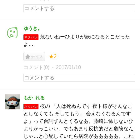
ゆうき。
危ないねーひよりが妖になるとこだった
ネタバレ
よ…
★2
ナイス
コメント(0)
2017/01/10
もか_れる
桜の 「人は死ぬんです 夜ト様がそんなこ
ネタバレ
としなくても そしてもう… 会えなくなるんです
よ」って台詞ずんとくるなあ。藤崎に怖じないひ
よりかっこいい。でもあまり反抗的だと危険なん
じゃ…と心配していたら病院があああああ。これ