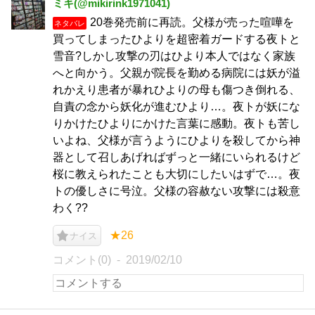
ミキ(@mikirink1971041)
20巻発売前に再読。父様が売った喧嘩を
ネタバレ
買ってしまったひよりを超密着ガードする夜トと
雪音?しかし攻撃の刃はひより本人ではなく家族
へと向かう。父親が院長を勤める病院には妖が溢
れかえり患者が暴れひよりの母も傷つき倒れる、
自責の念から妖化が進むひより…。夜トが妖にな
りかけたひよりにかけた言葉に感動。夜トも苦し
いよね、父様が言うようにひよりを殺してから神
器として召しあげればずっと一緒にいられるけど
桜に教えられたことも大切にしたいはずで…。夜
トの優しさに号泣。父様の容赦ない攻撃には殺意
わく??
★26
ナイス
コメント(0)
2019/02/10