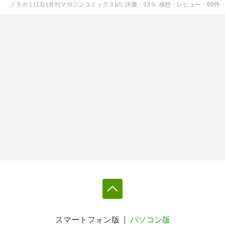
ノラガミ(13) (月刊マガジンコミックス)
の
評価
33
％
感想・レビュー
60
件
スマートフォン版
パソコン版