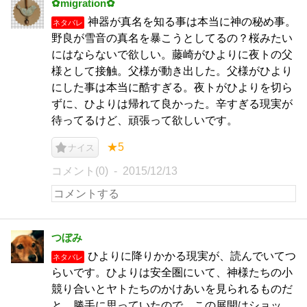
✿migration✿
神器が真名を知る事は本当に神の秘め事。
ネタバレ
野良が雪音の真名を暴こうとしてるの？桜みたい
にはならないで欲しい。藤崎がひよりに夜トの父
様として接触。父様が動き出した。父様がひより
にした事は本当に酷すぎる。夜トがひよりを切ら
ずに、ひよりは帰れて良かった。辛すぎる現実が
待ってるけど、頑張って欲しいです。
★5
ナイス
コメント(0)
2015/12/13
つぼみ
ひよりに降りかかる現実が、読んでいてつ
ネタバレ
らいです。ひよりは安全圏にいて、神様たちの小
競り合いとヤトたちのかけあいを見られるものだ
と、勝手に思っていたので、この展開はショッ