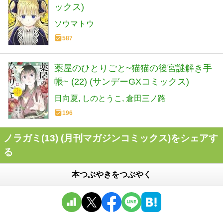
ックス)
ソウマトウ
587
薬屋のひとりごと~猫猫の後宮謎解き手
帳~ (22) (サンデーGXコミックス)
日向夏
しのとうこ
倉田三ノ路
196
ノラガミ(13) (月刊マガジンコミックス)をシェアす
る
本つぶやきをつぶやく