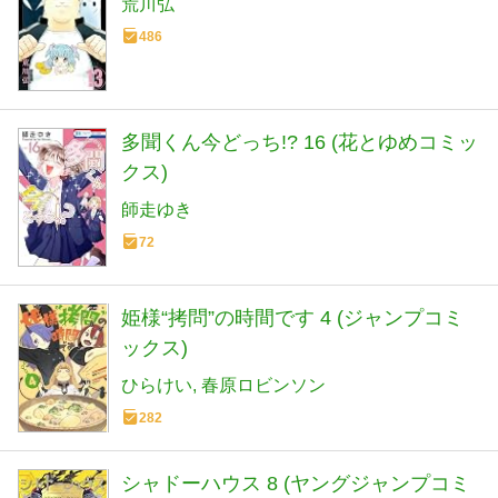
荒川弘
486
多聞くん今どっち!? 16 (花とゆめコミッ
クス)
師走ゆき
72
姫様“拷問”の時間です 4 (ジャンプコミ
ックス)
ひらけい
春原ロビンソン
282
シャドーハウス 8 (ヤングジャンプコミ