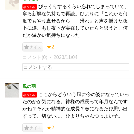
びっくりするくらい忘れてしまっていて、
ネタバレ
寧ろ新鮮な気持ちで再読。ひよりに『これから何
度でもやり直せるから——帰れ』と声を掛けた夜
卜に涙。もし夜卜が実在していたらと思うと、何
だか温かい気持ちになった
★2
ナイス
コメント(0)
2023/11/04
風の羽
ここからどういう風に今の姿になっていっ
ネタバレ
たのかが気になる。神様の成長って年月なんです
かね？それか精神的な成長？春になるたび思い出
すって、切ない…。ひよりちゃんつっよい子。
★2
ナイス