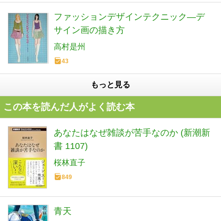
ファッションデザインテクニック―デ
サイン画の描き方
高村是州
43
もっと見る
この本を読んだ人がよく読む本
あなたはなぜ雑談が苦手なのか (新潮新
書 1107)
桜林直子
849
青天