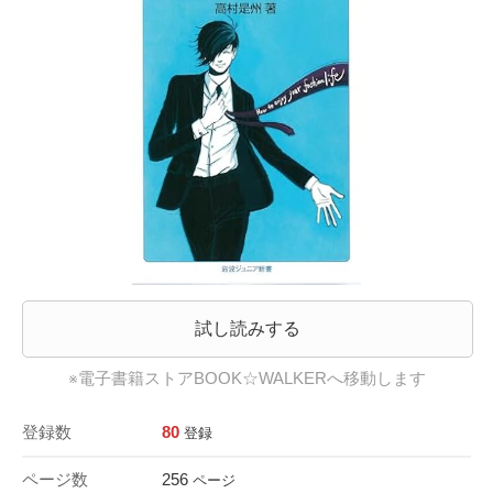
試し読みする
※電子書籍ストアBOOK☆WALKERへ移動します
登録数
80
登録
ページ数
256
ページ