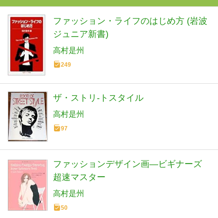
ファッション・ライフのはじめ方 (岩波
ジュニア新書)
高村是州
249
ザ・ストリ-トスタイル
高村是州
97
ファッションデザイン画―ビギナーズ
超速マスター
高村是州
50