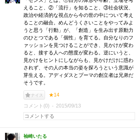
「センス」とは、①自分の体形や年齢、立場を考
えること、②「流行」を知ること、③社会状況、
政治や経済的な視点から今の世の中について考え
ることの融合。めんどうくさいことをやってみよ
うと思う「行動」が、「創造」を生み出す原動力
のひとつである「個性」を育てる。自分なりのフ
ァッションを見つけることができ、見かけが変わ
ると、接する人への態度が変わる。逆にいうと、
見かけをヒントにしながらも、見かけだけに惑わ
されず、その人の本当の姿を探ろうという意識が
芽生える。アディダスとプーマの創立者は兄弟だ
そうです。
★14
ナイス
コメント(0)
2015/09/13
袖崎いたる