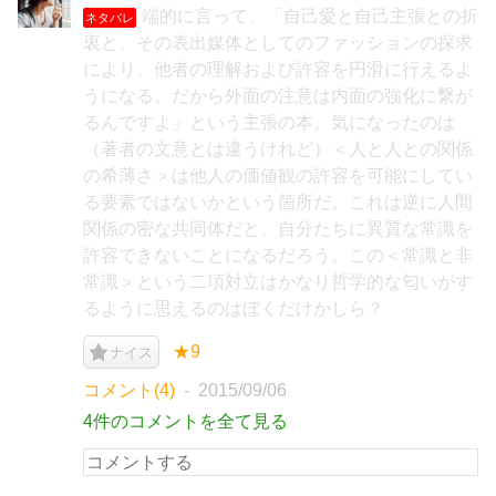
端的に言って、「自己愛と自己主張との折
ネタバレ
衷と、その表出媒体としてのファッションの探求
により、他者の理解および許容を円滑に行えるよ
うになる。だから外面の注意は内面の強化に繋が
るんですよ」という主張の本。気になったのは
（著者の文意とは違うけれど）＜人と人との関係
の希薄さ＞は他人の価値観の許容を可能にしてい
る要素ではないかという箇所だ。これは逆に人間
関係の密な共同体だと、自分たちに異質な常識を
許容できないことになるだろう。この＜常識と非
常識＞という二項対立はかなり哲学的な匂いがす
るように思えるのはぼくだけかしら？
★9
ナイス
コメント(4)
2015/09/06
4件のコメントを全て見る