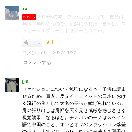
●●
2015年の本。ファッションって、自分は
ネタバレ
無縁・無関心なので、新鮮に感じた。自分は、ス
トリート＆フィールド系ノームコアか。
★4
ナイス
コメント(0)
2022/11/22
jjm
ファッションについて勉強になる本。子供に読ま
せるために購入。反タイトフィットの日本におけ
る流行の例として大名の長裃が挙げられている。
肩の張り出しは肩幅を広く見せ威厳を感じさせる
視覚効果、なるほど。チノパンのチノはスペイン
語で中国のこと。オンとオフのファッション落差
の小さい人ほどおしゃれ。確かに三浦カズ選手は