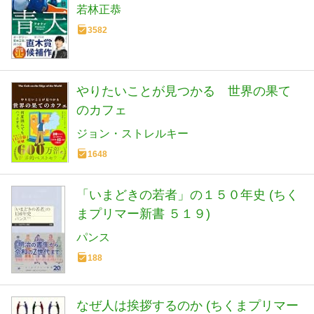
若林正恭
3582
やりたいことが見つかる 世界の果て
のカフェ
ジョン・ストレルキー
1648
「いまどきの若者」の１５０年史 (ちく
まプリマー新書 ５１９)
パンス
188
なぜ人は挨拶するのか (ちくまプリマー