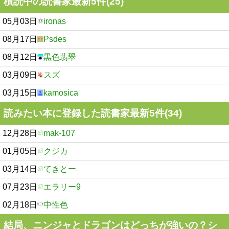
積読中の読書家最新5件(25)
05月03日
ironas
08月17日
Psdes
08月12日
黒色翡翠
03月09日
スズ
03月15日
kamosica
読みたい本に登録した読書家最新5件(34)
12月28日
mak-107
01月05日
クジカ
03月14日
てきとー
07月23日
エラリー9
02月18日
中性色
結局、ニンジャとドラゴンはどっちが強いの？シ