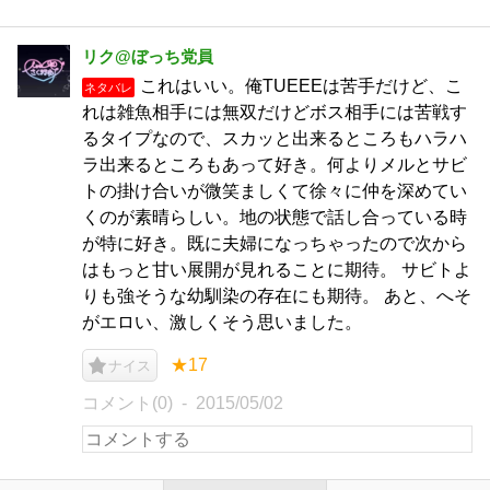
リク@ぼっち党員
これはいい。俺TUEEEは苦手だけど、こ
ネタバレ
れは雑魚相手には無双だけどボス相手には苦戦す
るタイプなので、スカッと出来るところもハラハ
ラ出来るところもあって好き。何よりメルとサビ
トの掛け合いが微笑ましくて徐々に仲を深めてい
くのが素晴らしい。地の状態で話し合っている時
が特に好き。既に夫婦になっちゃったので次から
はもっと甘い展開が見れることに期待。 サビトよ
りも強そうな幼馴染の存在にも期待。 あと、へそ
がエロい、激しくそう思いました。
★17
ナイス
コメント(0)
2015/05/02