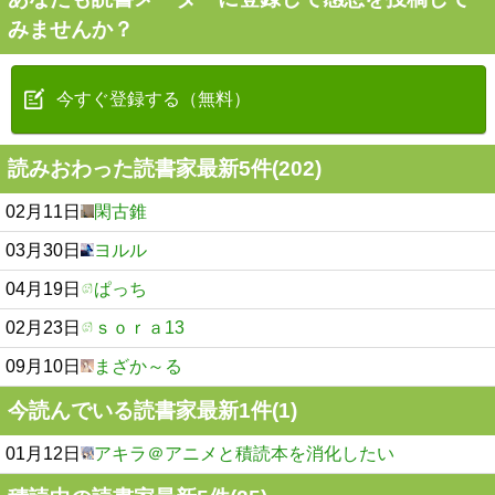
みませんか？
今すぐ登録する（無料）
読みおわった読書家最新5件(202)
02月11日
閑古錐
03月30日
ヨルル
04月19日
ぱっち
02月23日
ｓｏｒａ13
09月10日
まざか～る
今読んでいる読書家最新1件(1)
01月12日
アキラ＠アニメと積読本を消化したい