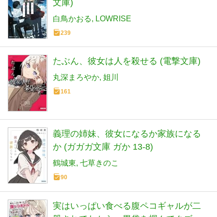
文庫)
白鳥かおる
LOWRISE
239
たぶん、彼女は人を殺せる (電撃文庫)
丸深まろやか
姐川
161
義理の姉妹、彼女になるか家族になる
か (ガガガ文庫 ガか 13-8)
鶴城東
七草きのこ
90
実はいっぱい食べる腹ペコギャルが二