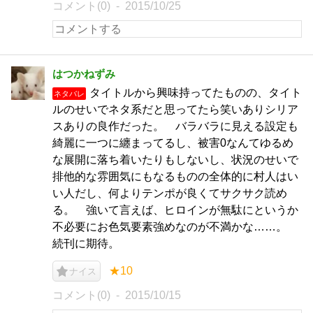
コメント(0)
2015/10/25
はつかねずみ
タイトルから興味持ってたものの、タイト
ネタバレ
ルのせいでネタ系だと思ってたら笑いありシリア
スありの良作だった。 バラバラに見える設定も
綺麗に一つに纏まってるし、被害0なんてゆるめ
な展開に落ち着いたりもしないし、状況のせいで
排他的な雰囲気にもなるものの全体的に村人はい
い人だし、何よりテンポが良くてサクサク読め
る。 強いて言えば、ヒロインが無駄にというか
不必要にお色気要素強めなのが不満かな……。
続刊に期待。
★10
ナイス
コメント(0)
2015/10/15