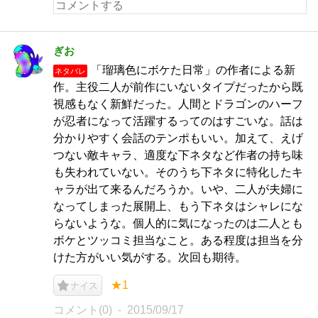
ぎお
「瑠璃色にボケた日常」の作者による新
ネタバレ
作。主役二人が前作にいないタイプだったから既
視感もなく新鮮だった。人間とドラゴンのハーフ
が忍者になって活躍するってのはすごいな。話は
分かりやすく会話のテンポもいい。加えて、えげ
つない敵キャラ、適度な下ネタなど作者の持ち味
も失われていない。そのうち下ネタに特化したキ
ャラが出て来るんだろうか。いや、二人が夫婦に
なってしまった展開上、もう下ネタはシャレにな
らないような。個人的に気になったのは二人とも
ボケとツッコミ担当なこと。ある程度は担当を分
けた方がいい気がする。次回も期待。
★1
ナイス
コメント(0)
2015/09/17