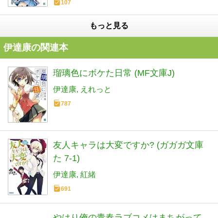
107
もっと見る
伊達康の関連本
瑠璃色にボケた日常 (MF文庫J)
伊達康
えれっと
787
友人キャラは大変ですか? (ガガガ文庫
た 7-1)
伊達康
紅緒
691
やはり俺の青春ラブコメはまちがって