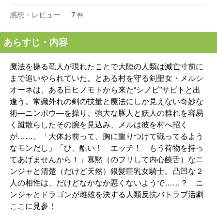
感想・レビュー
7
件
あらすじ・内容
魔法を操る竜人が現れたことで大陸の人類は滅亡寸前に
まで追いやられていた。とある村を守る剣聖女・メルシ
オーネは、ある日ヒノモトから来た“シノビ”サビトと出
逢う。常識外れの剣の技量と魔法にしか見えない奇妙な
術―ニンポウ―を操り、強大な豚人と妖人の群れを容易
く蹴散らしたその腕を見込み、メルは彼を村へ招く
が……。「大体お前って、胸に重りつけて戦ってるよう
なモンだし」「ひ、酷い！ エッチ！ もう荷物を持っ
てあげませんから！」寡黙（のフリして内心饒舌）なニ
ンジャと清楚（だけど天然）銀髪巨乳女騎士。凸凹な２
人の相性は、だけどなかなか悪くないようで……？ ニ
ンジャとドラゴンが雌雄を決する人類反抗バトラブ活劇
ここに見参！