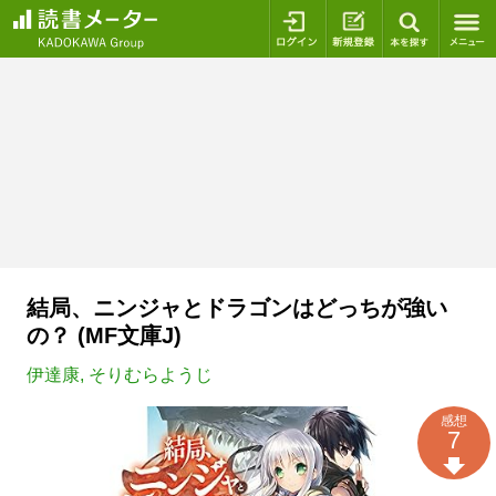
ログイン
新規登録
本を探
結局、ニンジャとドラゴンはどっちが強い
の？ (MF文庫J)
伊達康
,
そりむらようじ
感想
7