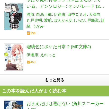
いる。アンソロジー: オンパレード (2)
(ガガガ文庫 わ 3-26)
渡航
白鳥士郎
伊達康
田中ロミオ
天津向
丸戸史明
渡航
ぽんかん8
しらび
戸部淑
紅
緒
うかみ
550
瑠璃色にボケた日常 2 (MF文庫J)
伊達康
えれっと
453
もっと見る
この本を読んだ人がよく読む本
おまえだけは選ばない (角川スニーカー