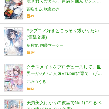
股されてたから、胃袋を掴んでクズ彼
氏から略奪することにした (ファンタジ
蒼唯まる
咲良ゆき
ア文庫)
43
#ラブコメ好きとこっそり繋がりたい
(電撃文庫)
葉月文
内藤マーシー
104
クラスメイトをプロデュースして、世
界一かわいい人気VTuberに育て上げる
まで 1 (HJ文庫 い 07-01-01)
井坂つくる
52
美男美女ばかりの教室でNo.1になるペ