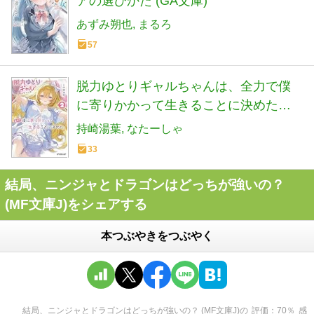
アの選びかた (GA文庫)
あずみ朔也
まるろ
57
脱力ゆとりギャルちゃんは、全力で僕
に寄りかかって生きることに決めた。 2
(オーバーラップ文庫)
持崎湯葉
なたーしゃ
33
結局、ニンジャとドラゴンはどっちが強いの？
(MF文庫J)をシェアする
本つぶやきをつぶやく
結局、ニンジャとドラゴンはどっちが強いの？ (MF文庫J)
の
評価
70
％
感