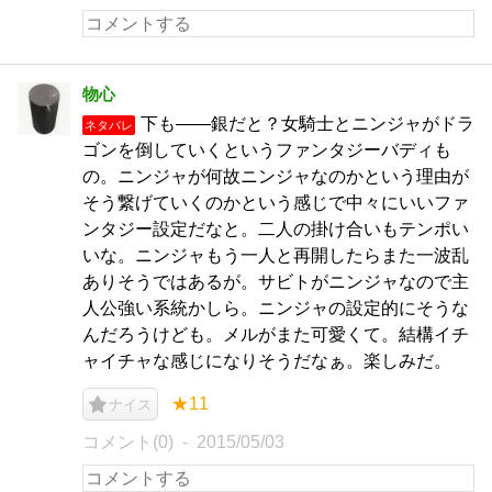
物心
下も――銀だと？女騎士とニンジャがドラ
ネタバレ
ゴンを倒していくというファンタジーバディも
の。ニンジャが何故ニンジャなのかという理由が
そう繋げていくのかという感じで中々にいいファ
ンタジー設定だなと。二人の掛け合いもテンポい
いな。ニンジャもう一人と再開したらまた一波乱
ありそうではあるが。サビトがニンジャなので主
人公強い系統かしら。ニンジャの設定的にそうな
んだろうけども。メルがまた可愛くて。結構イチ
ャイチャな感じになりそうだなぁ。楽しみだ。
★11
ナイス
コメント(0)
2015/05/03