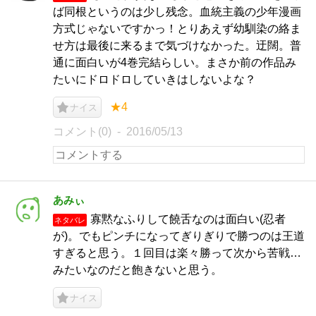
ば同根というのは少し残念。血統主義の少年漫画
方式じゃないですかっ！とりあえず幼馴染の絡ま
せ方は最後に来るまで気づけなかった。迂闊。普
通に面白いが4巻完結らしい。まさか前の作品み
たいにドロドロしていきはしないよな？
★4
ナイス
コメント(0)
2016/05/13
あみぃ
寡黙なふりして饒舌なのは面白い(忍者
ネタバレ
が)。でもピンチになってぎりぎりで勝つのは王道
すぎると思う。１回目は楽々勝って次から苦戦…
みたいなのだと飽きないと思う。
ナイス