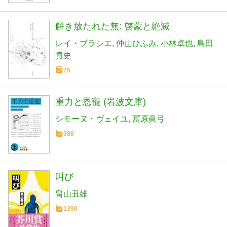
解き放たれた無: 啓蒙と絶滅
レイ・ブラシエ
仲山ひふみ
小林卓也
島田
貴史
75
重力と恩寵 (岩波文庫)
シモーヌ・ヴェイユ
冨原眞弓
988
叫び
畠山丑雄
1390