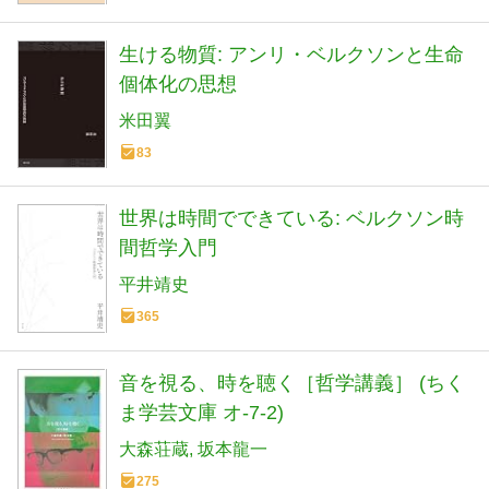
生ける物質: アンリ・ベルクソンと生命
個体化の思想
米田翼
83
世界は時間でできている: ベルクソン時
間哲学入門
平井靖史
365
音を視る、時を聴く［哲学講義］ (ちく
ま学芸文庫 オ-7-2)
大森荘蔵
坂本龍一
275