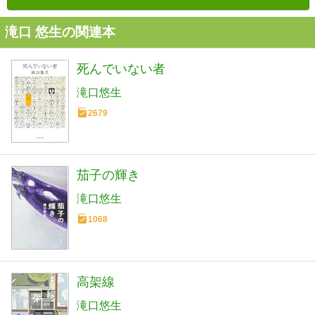
滝口 悠生の関連本
死んでいない者
滝口悠生
2679
茄子の輝き
滝口悠生
1068
高架線
滝口悠生