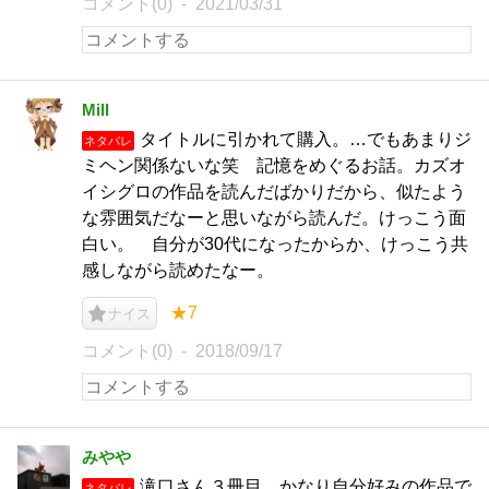
コメント(0)
2021/03/31
Mill
タイトルに引かれて購入。…でもあまりジ
ネタバレ
ミヘン関係ないな笑 記憶をめぐるお話。カズオ
イシグロの作品を読んだばかりだから、似たよう
な雰囲気だなーと思いながら読んだ。けっこう面
白い。 自分が30代になったからか、けっこう共
感しながら読めたなー。
★7
ナイス
コメント(0)
2018/09/17
みやや
滝口さん３冊目。かなり自分好みの作品で
ネタバレ