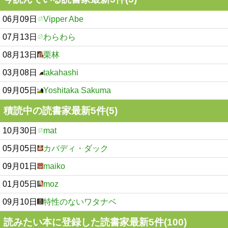
06月09日
Vipper Abe
07月13日
わらわら
08月13日
栗林
03月08日
takahashi
09月05日
Yoshitaka Sakuma
積読中の読書家最新5件(5)
10月30日
mat
05月05日
カバディ・ダック
09月01日
maiko
01月05日
moz
09月10日
特性のないワタナベ
読みたい本に登録した読書家最新5件(100)