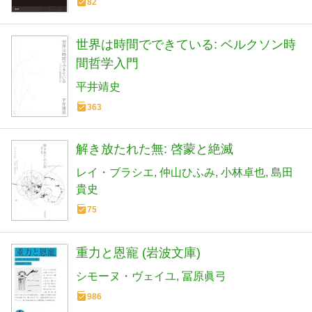
82
世界は時間でできている: ベルクソン時
間哲学入門
平井靖史
363
解き放たれた無: 啓蒙と絶滅
レイ・ブラシエ
仲山ひふみ
小林卓也
島田
貴史
75
重力と恩寵 (岩波文庫)
シモーヌ・ヴェイユ
冨原眞弓
986