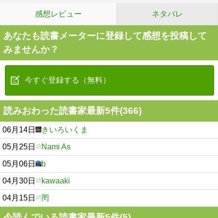
感想レビュー
ネタバレ
あなたも読書メーターに登録して感想を投稿して
みませんか？
今すぐ登録する（無料）
読みおわった読書家最新5件(366)
06月14日
きいろいくま
05月25日
Nami As
05月06日
b
04月30日
kawaaki
04月15日
罔
今読んでいる読書家最新5件(5)