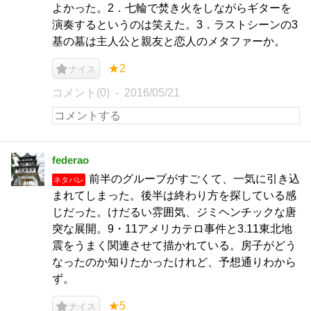
よかった。2．七輪で焚き火をしながらギターを
演奏するというのは笑えた。3．ラストシーンの3
基の墓は主人公と親友と恋人のメタファーか。
★2
ナイス
コメント(0)
2016/05/21
federao
前半のグルーブがすごくて、一気に引き込
ネタバレ
まれてしまった。後半は終わり方を探している感
じだった。けだるい雰囲気、ジミヘンチックな唐
突な展開。9・11アメリカテロ事件と3.11東北地
震をうまく関連させて描かれている。房子がどう
なったのか知りたかったけれど、予想通りわから
ず。
★5
ナイス