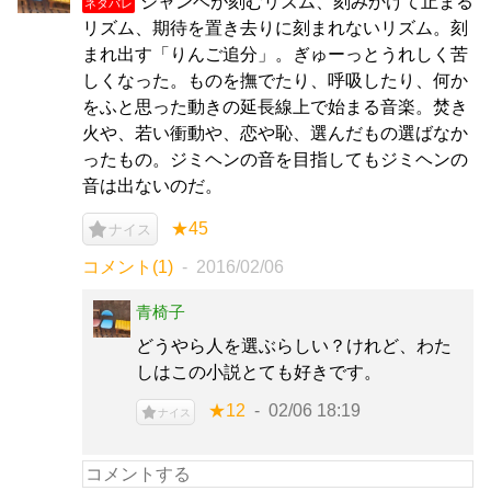
ジャンベが刻むリズム、刻みかけて止まる
ネタバレ
リズム、期待を置き去りに刻まれないリズム。刻
まれ出す「りんご追分」。ぎゅーっとうれしく苦
しくなった。ものを撫でたり、呼吸したり、何か
をふと思った動きの延長線上で始まる音楽。焚き
火や、若い衝動や、恋や恥、選んだもの選ばなか
ったもの。ジミヘンの音を目指してもジミヘンの
音は出ないのだ。
★45
ナイス
コメント(1)
2016/02/06
青椅子
どうやら人を選ぶらしい？けれど、わた
しはこの小説とても好きです。
★12
02/06 18:19
ナイス