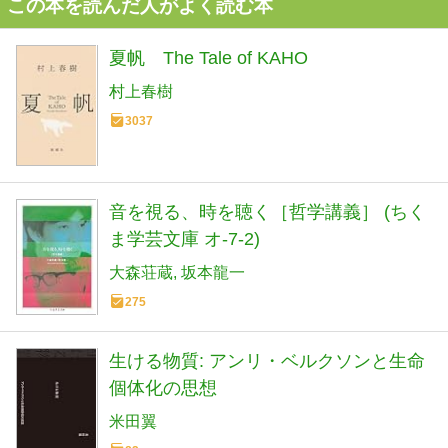
この本を読んだ人がよく読む本
夏帆 The Tale of KAHO
村上春樹
3037
音を視る、時を聴く［哲学講義］ (ちく
ま学芸文庫 オ-7-2)
大森荘蔵
坂本龍一
275
生ける物質: アンリ・ベルクソンと生命
個体化の思想
米田翼