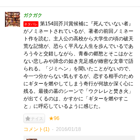
ガクガク
第154回芥川賞候補に『死んでいない者』
ネタバレ
がノミネートされているが、著者の前回ノミネー
ト作を読む。主人公の高校から大学生の頃の破天
荒な記憶が、恐らく平凡な人生を歩んでいるであ
ろう今と交錯しながら、青春の郷愁とそこはかと
ない悲しみや諦念の如き充足感が緻密な文章で語
られる。「ジミヘン」を聞いたことがないので、
今一つ分からない気もするが、恋する相手のため
にギターを燃やしてしまう奇行が何故か深く心に
残る。最後の墓のシーンで「ウクレレと焚き火」
が出てくるのは、かすかに「ギターを燃やすこ
と」に呼応しているように感じた。
★96
ナイス
コメント(1)
2016/01/18