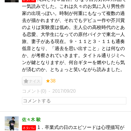
一気読みでした。これは久々のお気に入り男性作
家の出現っぽい。時制が何重にもなって複数の過
去が描かれますが、それでもデビュー作や芥川賞
のよりは実験度は低め。主人公の高校時代のとあ
る恋愛、大学生になっての原付バイクで東北一人
旅、妻子がある現在。９・１１と３・１１も通奏
低音となり、「過去を思い出すこと」とは何なの
か、が考察されていきます。タイトル通りジミヘ
ンが鍵となりますが、何台ギターを燃やしたら気
が済むのか、とちょっと笑いながら読みました。
★38
ナイス
コメント(0)
2017/09/20
佐々木 駿
1．卒業式の日のエピソードは心理描写が
ネタバレ