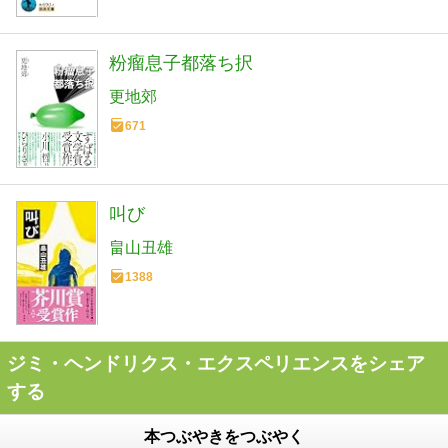
粉瘤息子都落ち択
更地郊
671
叫び
畠山丑雄
1388
ジミ・ヘンドリクス・エクスペリエンスをシェア
する
本つぶやきをつぶやく