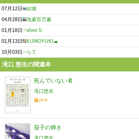
07月12日
結城
04月28日
浅慮百万遍
01月18日
shiro S
01月13日
KUMOYUKI☁
10月03日
らて
滝口 悠生の関連本
死んでいない者
滝口悠生
2678
茄子の輝き
滝口悠生