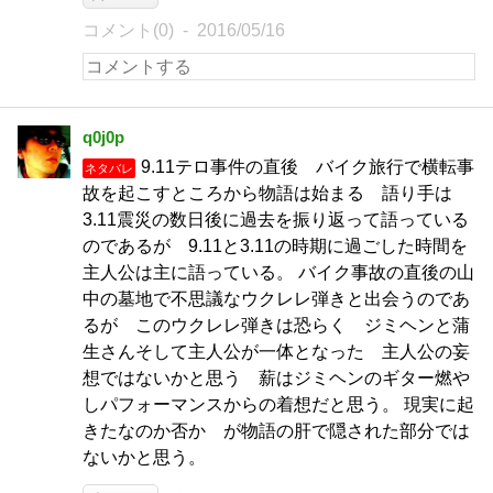
コメント(0)
2016/05/16
q0j0p
9.11テロ事件の直後 バイク旅行で横転事
ネタバレ
故を起こすところから物語は始まる 語り手は
3.11震災の数日後に過去を振り返って語っている
のであるが 9.11と3.11の時期に過ごした時間を
主人公は主に語っている。 バイク事故の直後の山
中の墓地で不思議なウクレレ弾きと出会うのであ
るが このウクレレ弾きは恐らく ジミヘンと蒲
生さんそして主人公が一体となった 主人公の妄
想ではないかと思う 薪はジミヘンのギター燃や
しパフォーマンスからの着想だと思う。 現実に起
きたなのか否か が物語の肝で隠された部分では
ないかと思う。