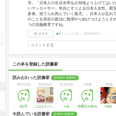
市。「日本人の生活水準を占領地より上げてはい
いマッカーサー。米兵にすりよる日本人女性。慰
多発。捨てられ死んでいく孤児。。日本人が忘れ
のことを現在の政治に無理やり結びつけようとさ
つの洗脳教育ですね。
ナイス
★5
コメント(
0
)
2016/01/11
この本を登録した読書家
読みおわった読書家
全98件中 新着8件
06月14日
03月22日
11月23日
1年前
3年前
Ay75
ごはんたべたい
うめ
月曜日が休み
nobo
今読んでいる読書家
全4件中 新着4件