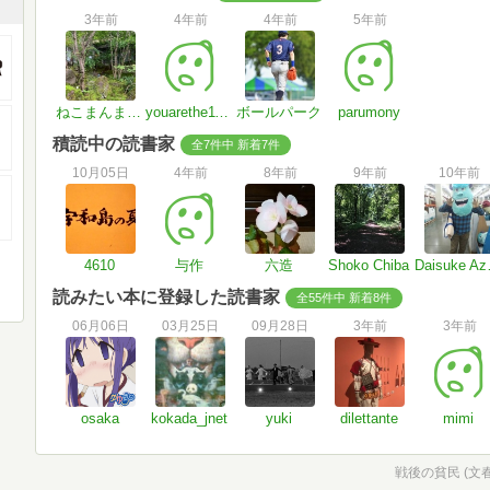
3年前
4年前
4年前
5年前
ねこまんまさんさん
youarethe1105
ボールパーク
parumony
積読中の読書家
全7件中 新着7件
10月05日
4年前
8年前
9年前
10年前
4610
与作
六造
Shoko Chiba
Dai
読みたい本に登録した読書家
全55件中 新着8件
06月06日
03月25日
09月28日
3年前
3年前
osaka
kokada_jnet
yuki
dilettante
mimi
戦後の貧民 (文春