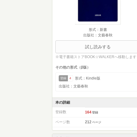
形式：新書
出版社：文藝春秋
試し読みする
※電子書籍ストアBOOK☆WALKERへ移動します
その他の形式（β版）
形式：Kindle版
登録
4
出版社：文藝春秋
本の詳細
登録数
164
登録
ページ数
212
ページ