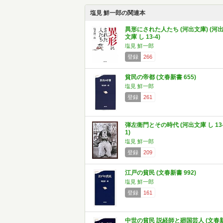
塩見 鮮一郎の関連本
異形にされた人たち (河出文庫) (河
文庫 し 13-4)
塩見 鮮一郎
登録
266
貧民の帝都 (文春新書 655)
塩見 鮮一郎
登録
261
弾左衛門とその時代 (河出文庫 し 13
1)
塩見 鮮一郎
登録
209
江戸の貧民 (文春新書 992)
塩見 鮮一郎
登録
161
中世の貧民 説経師と廻国芸人 (文春