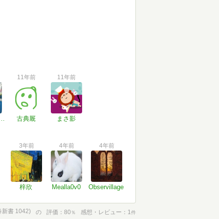
11年前
11年前
suke Azuma
古典厩
まさ影
3年前
4年前
4年前
梓欣
Mealla0v0
Observillage
新書 1042)
の
評価
80
感想・レビュー
1
％
件