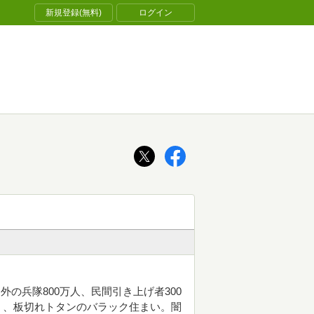
新規登録(無料)
ログイン
の兵隊800万人、民間引き上げ者300
く、板切れトタンのバラック住まい。闇