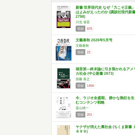
新書 世界現代史 なぜ「力こそ正義
はよみがえったのか (講談社現代新
2798)
川北 省吾
登録
975
文藝春秋 2026年5月号
文藝春秋
登録
22
福音派―終末論に引き裂かれるアメ
カ社会 (中公新書 2873)
加藤 喜之
登録
1456
今、ラジオ全盛期。 静かな熱狂を生
むコンテンツ戦略
冨山雄一
登録
201
ヤクザが消えた裏社会 (ちくま新書 
８９９)