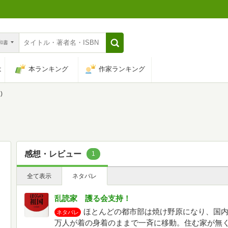
n和書
は
本ランキング
作家ランキング
)
感想・レビュー
1
全て表示
ネタバレ
乱読家 護る会支持！
ほとんどの都市部は焼け野原になり、国内外
ネタバレ
万人が着の身着のままで一斉に移動。住む家が無