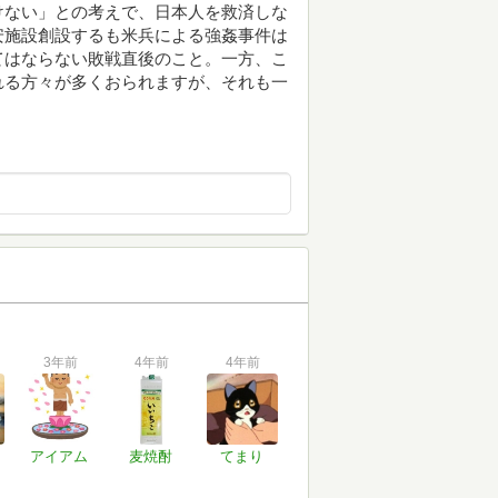
けない」との考えで、日本人を救済しな
安施設創設するも米兵による強姦事件は
てはならない敗戦直後のこと。一方、こ
れる方々が多くおられますが、それも一
3年前
4年前
4年前
アイアム
麦焼酎
てまり