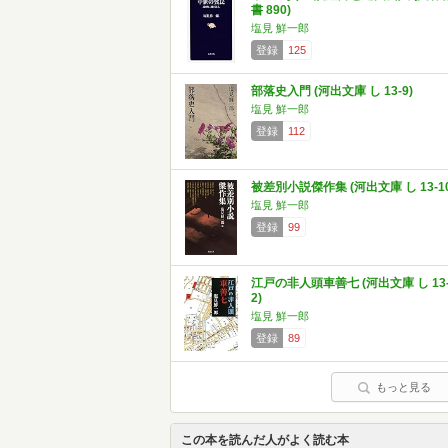
書 890)
塩見 鮮一郎
登録
125
部落史入門 (河出文庫 し 13-9)
塩見 鮮一郎
登録
112
被差別小説傑作集 (河出文庫 し 13-10
塩見 鮮一郎
登録
99
江戸の非人頭車善七 (河出文庫 し 13
2)
塩見 鮮一郎
登録
89
もっと見る
この本を読んだ人がよく読む本