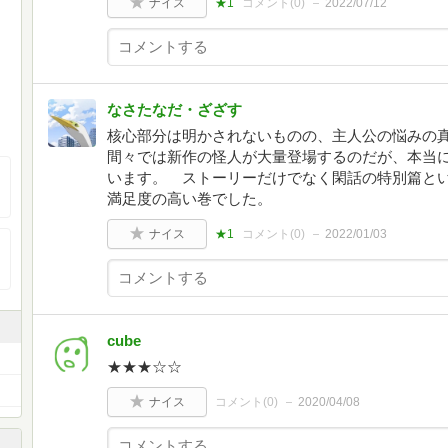
ナイス
★1
コメント(
0
)
2022/07/12
なさたなだ・ざざす
核心部分は明かされないものの、主人公の悩みの
間々では新作の怪人が大量登場するのだが、本当
います。 ストーリーだけでなく閑話の特別篇と
満足度の高い巻でした。
ナイス
★1
コメント(
0
)
2022/01/03
cube
★★★☆☆
ナイス
コメント(
0
)
2020/04/08