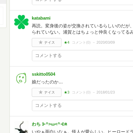
katabami
再読。変身後の姿が交換されているらしいのだが
られていない。浦賀とはちょっと仲良くなってる
ナイス
★4
コメント(
0
)
2020/03/09
sskitto0504
娘だったのか…
ナイス
★3
コメント(
0
)
2018/01/23
わち ⊱^>ω<^⊰ฅ
いやぁ面白いなぁ。怪人が愛らしい。ヒーロードラ