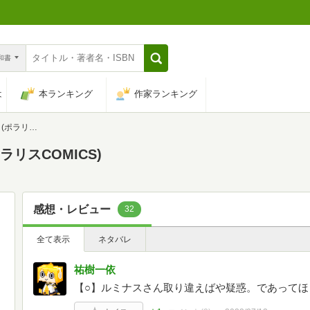
n和書
は
本ランキング
作家ランキング
OMICS)
ラリスCOMICS)
感想・レビュー
32
全て表示
ネタバレ
祐樹一依
【○】ルミナスさん取り違えばや疑惑。であってほ