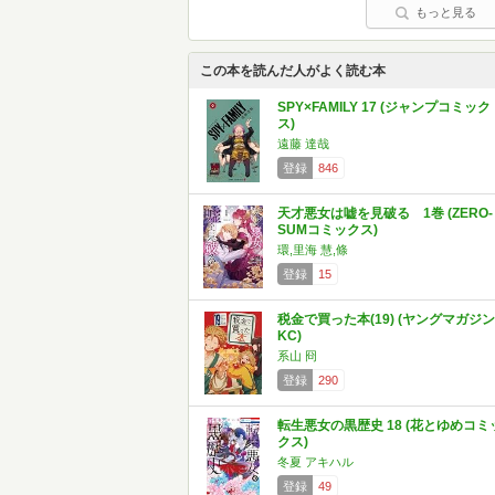
もっと見る
この本を読んだ人がよく読む本
SPY×FAMILY 17 (ジャンプコミック
ス)
遠藤 達哉
登録
846
天才悪女は嘘を見破る 1巻 (ZERO-
SUMコミックス)
環,里海 慧,條
登録
15
税金で買った本(19) (ヤングマガジン
KC)
系山 冏
登録
290
転生悪女の黒歴史 18 (花とゆめコミ
クス)
冬夏 アキハル
登録
49