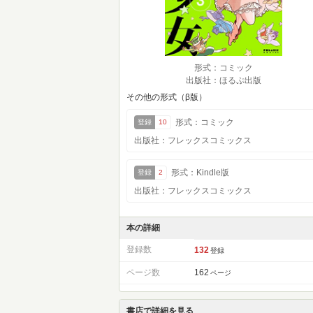
形式：コミック
出版社：ほるぷ出版
その他の形式（β版）
形式：コミック
登録
10
出版社：フレックスコミックス
形式：Kindle版
登録
2
出版社：フレックスコミックス
本の詳細
登録数
132
登録
ページ数
162
ページ
書店で詳細を見る