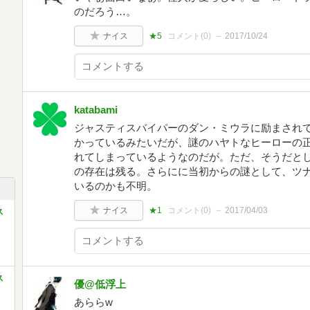
のだろう…。
ナイス
★5
コメント(
0
)
2017/10/24
katabami
ジャスティスバイパーのダン・ミウラに励まされ
かっているみたいだが、謎のハヤトなヒーローの
れてしまっているようなのだが。ただ、そうだと
の存在は残る。さらにに当初からの謎として、ツ
いるのかも不明。
ナイス
★1
コメント(
0
)
2017/04/03
ス
ス
優@低浮上
あららw