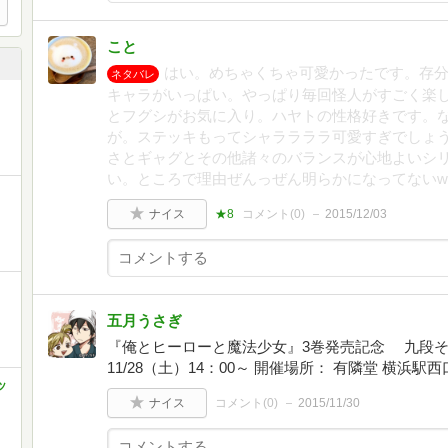
こと
はい。めちゃくちゃ可愛かったです。存
ネタバレ
キャラがいっぱい。やっぱり毎回怪人がすごく楽し
とフグシがお気に入り。ハヤトの性格好きです。
が。ステッキもってシャララララ可愛すぎでしょ
さとギャグとその他諸々のバランスが心地よいシリ
い。ところで理由ぜんっぜん明らかになってないww
ナイス
★8
コメント(
0
)
2015/12/03
五月うさぎ
『俺とヒーローと魔法少女』3巻発売記念 九段そ
11/28（土）14：00～ 開催場所： 有隣堂 横浜
ッ
ナイス
コメント(
0
)
2015/11/30