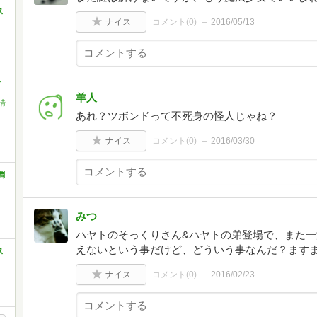
ス
ナイス
コメント(
0
)
2016/05/13
ス
羊人
清
あれ？ツボンドって不死身の怪人じゃね？
ナイス
コメント(
0
)
2016/03/30
調
みつ
ハヤトのそっくりさん&ハヤトの弟登場で、また
えないという事だけど、どういう事なんだ？ます
ス
ナイス
コメント(
0
)
2016/02/23