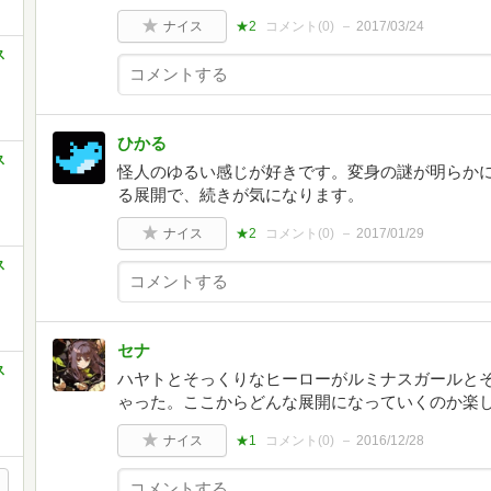
ナイス
★2
コメント(
0
)
2017/03/24
ス
ひかる
ス
怪人のゆるい感じが好きです。変身の謎が明らか
る展開で、続きが気になります。
ナイス
★2
コメント(
0
)
2017/01/29
ス
セナ
ス
ハヤトとそっくりなヒーローがルミナスガールと
ゃった。ここからどんな展開になっていくのか楽
ナイス
★1
コメント(
0
)
2016/12/28