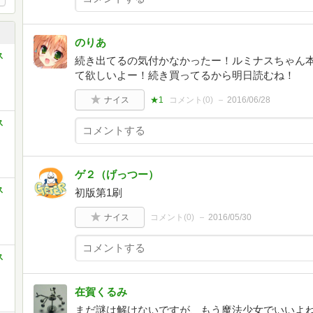
のりあ
ス
続き出てるの気付かなかったー！ルミナスちゃん
て欲しいよー！続き買ってるから明日読むね！
ナイス
★1
コメント(
0
)
2016/06/28
ス
ゲ２（げっつー）
ス
初版第1刷
ナイス
コメント(
0
)
2016/05/30
ス
在賀くるみ
まだ謎は解けないですが、もう魔法少女でいいよ