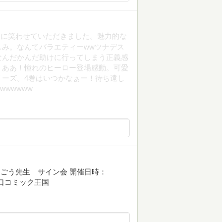
分に笑わせていただきました。魅力的な
み。なんてバラエティーwwツナデス
なんだかんだ助けに行ってしまう正義感
うああ！憧れのヒーロー登場感動。可愛
ーズ。4巻はいつかなぁー！待ち遠し
wwwww
ごう先生 サイン会 開催日時：
駅西口コミック王国