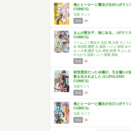
俺とヒーローと魔法少女(6) (ポラリ
COMICS)
九段 そごう
登録
46
まんが家女子、旅に出る。 (ポラリ
COMICS)
ツトム,二ツ家あす,丸紅 茜,九段 そごう,
水 幸詩郎,鷹野 久,鳶田 ハジメ,奈院 ゆり
え,ハタ屋,藤井 なお,将良,松基 羊,よしお
かちひろ,流星ハニー,鷲尾 美枝
登録
45
前世悪役だった令嬢が、引き籠りの
教を任されました (1) (POLARIS
COMICS)
九段そごう
登録
43
俺とヒーローと魔法少女(7) (ポラリ
COMICS)
九段 そごう
登録
35